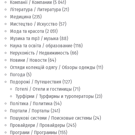
Компанії / Компании
(5 041)
Література / Литература
(21)
Медицина
(235)
Мистецтво / Искусство
(57)
Мода та красота
(2 051)
Музика та mp3 / музыка
(88)
Наука та освіта / образование
(116)
Нерухомість / Недвижимость
(66)
Новини / Новости
(64)
Огляди колекцій одягу / Обзоры одежды
(11)
Погода
(5)
Подорожі / Путешествия
(127)
Готелі / Отели и гостиницы
(71)
Турфірми / Турфирмы и туроператоры
(23)
Політика / Политика
(54)
Портали / Порталы
(241)
Пошукові системи / Поисковые системы
(24)
Провайдери / Провайдеры
(245)
Програми / Программы
(155)