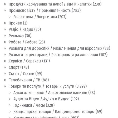
Продукти харчування та напої / еда и напитки
(238)
Промисловість / Промышленность
(783)
Енергетика / Энергетика
(203)
Прочее
(2)
Радіо / Радио
(26)
Реклама
(36)
Робота / Работа
(23)
Розваги для дорослих / Развлечения для взрослых
(28)
Розваги та ресторани / Рестораны и развлечения
(107)
Сервіси / Сервисы
(131)
Спорт
(178)
Статті / Статьи
(99)
Телебачення / ТВ
(88)
Товари та послуги / Товары и услуги
(3 292)
Алкогольні напої / Алкогольные напитки
(58)
Аудіо та Відео / Аудио и Видео
(192)
Годинники / Часы
(328)
Канцелярські товари / Канцелярские товары
(59)
Косметика і парфюмерія / духи
(602)