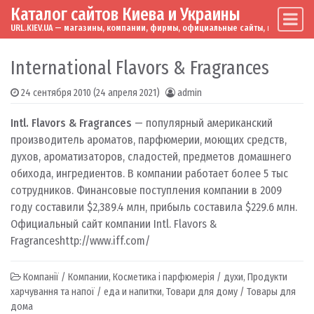
Каталог сайтов Киева и Украины
Skip to content
Main Navigation
URL.KIEV.UA — магазины, компании, фирмы, официальные сайты, мировые бренд
International Flavors & Fragrances
24 сентября 2010
(24 апреля 2021)
admin
Intl. Flavors & Fragrances
— популярный американский
производитель ароматов, парфюмерии, моющих средств,
духов, ароматизаторов, сладостей, предметов домашнего
обихода, ингредиентов. В компании работает более 5 тыс
сотрудников. Финансовые поступления компании в 2009
году составили $2,389.4 млн, прибыль составила $229.6 млн.
Официальный сайт компании Intl. Flavors &
Fragrances
http://www.iff.com/
Компанії / Компании
,
Косметика і парфюмерія / духи
,
Продукти
харчування та напої / еда и напитки
,
Товари для дому / Товары для
дома