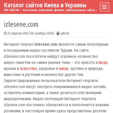
Каталог сайтов Киева и Украины
Skip to content
Main Navigation
URL.KIEV.UA — магазины, компании, фирмы, официальные сайты, мировые бренд
izlesene.com
21 апреля 2012
(30 ноября 2020)
admin
Интернет-портал
izlesene.com
является самым популярным
и посещаемым видео хостингом Турции. На сайте
izlesene.com посетители найдут огромное количество
видео сюжетов на самые разные темы – это красота и
мода
,
музыка и
искусство
, здоровье и
юмор
, эротика и природа,
животные и растения и множество других тем.
Зарегистрированные пользователи Интернет-портала
izlesene.com могут смотреть понравившиеся видео онлайн,
оставлять комментарии, а также делиться собственными
видеороликами.
Видео коллекция Интернет-портала
izlesene.com постоянно обновляется и пополняется новыми
роликами, в настоящее время здесь представлены десятки