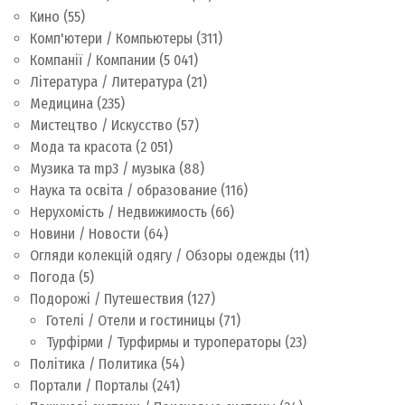
Кино
(55)
Комп'ютери / Компьютеры
(311)
Компанії / Компании
(5 041)
Література / Литература
(21)
Медицина
(235)
Мистецтво / Искусство
(57)
Мода та красота
(2 051)
Музика та mp3 / музыка
(88)
Наука та освіта / образование
(116)
Нерухомість / Недвижимость
(66)
Новини / Новости
(64)
Огляди колекцій одягу / Обзоры одежды
(11)
Погода
(5)
Подорожі / Путешествия
(127)
Готелі / Отели и гостиницы
(71)
Турфірми / Турфирмы и туроператоры
(23)
Політика / Политика
(54)
Портали / Порталы
(241)