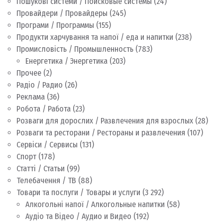
Пошукові системи / Поисковые системы
(24)
Провайдери / Провайдеры
(245)
Програми / Программы
(155)
Продукти харчування та напої / еда и напитки
(238)
Промисловість / Промышленность
(783)
Енергетика / Энергетика
(203)
Прочее
(2)
Радіо / Радио
(26)
Реклама
(36)
Робота / Работа
(23)
Розваги для дорослих / Развлечения для взрослых
(28)
Розваги та ресторани / Рестораны и развлечения
(107)
Сервіси / Сервисы
(131)
Спорт
(178)
Статті / Статьи
(99)
Телебачення / ТВ
(88)
Товари та послуги / Товары и услуги
(3 292)
Алкогольні напої / Алкогольные напитки
(58)
Аудіо та Відео / Аудио и Видео
(192)