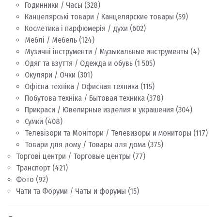
Годинники / Часы
(328)
Канцелярські товари / Канцелярские товары
(59)
Косметика і парфюмерія / духи
(602)
Меблі / Мебель
(124)
Музичні інструменти / Музыкальные инструменты
(4)
Одяг та взуття / Одежда и обувь
(1 505)
Окуляри / Очки
(301)
Офісна техніка / Офисная техника
(115)
Побутова техніка / Бытовая техника
(378)
Прикраси / Ювелирные изделия и украшения
(304)
Сумки
(408)
Телевізори та Монітори / Телевизоры и мониторы
(117)
Товари для дому / Товары для дома
(375)
Торгові центри / Торговые центры
(77)
Транспорт
(421)
Фото
(92)
Чати та Форуми / Чаты и форумы
(15)