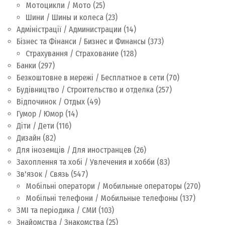
Мотоцикли / Мото
(25)
Шини / Шины и колеса
(23)
Адміністрації / Администрации
(14)
Бізнес та Фінанси / Бизнес и Финансы
(373)
Страхування / Страхование
(128)
Банки
(297)
Безкоштовне в мережі / Бесплатное в сети
(70)
Будівництво / Строительство и отделка
(257)
Відпочинок / Отдых
(49)
Гумор / Юмор
(14)
Діти / Дети
(116)
Дизайн
(82)
Для іноземців / Для иностранцев
(26)
Захоплення та хобі / Увлечения и хобби
(83)
Зв'язок / Связь
(547)
Мобільні оператори / Мобильные операторы
(270)
Мобільні телефони / Мобильные телефоны
(137)
ЗМІ та періодика / СМИ
(103)
Знайомства / Знакомства
(25)