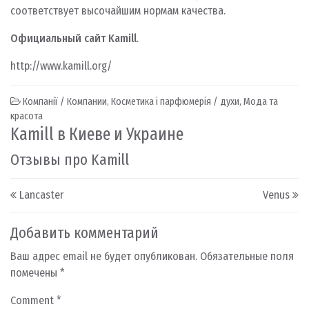
соответствует высочайшим нормам качества.
Официальный сайт Kamill
.
http://www.kamill.org/
Компанії / Компании
,
Косметика і парфюмерія / духи
,
Мода та
красота
Kamill в Киеве и Украине
Отзывы про Kamill
Post navigation
Lancaster
Venus
Добавить комментарий
Ваш адрес email не будет опубликован.
Обязательные поля
помечены
*
Comment
*