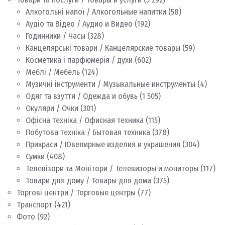
Алкогольні напої / Алкогольные напитки
(58)
Аудіо та Відео / Аудио и Видео
(192)
Годинники / Часы
(328)
Канцелярські товари / Канцелярские товары
(59)
Косметика і парфюмерія / духи
(602)
Меблі / Мебель
(124)
Музичні інструменти / Музыкальные инструменты
(4)
Одяг та взуття / Одежда и обувь
(1 505)
Окуляри / Очки
(301)
Офісна техніка / Офисная техника
(115)
Побутова техніка / Бытовая техника
(378)
Прикраси / Ювелирные изделия и украшения
(304)
Сумки
(408)
Телевізори та Монітори / Телевизоры и мониторы
(117)
Товари для дому / Товары для дома
(375)
Торгові центри / Торговые центры
(77)
Транспорт
(421)
Фото
(92)