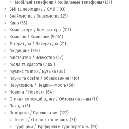
Мобільні телефони / Мобильные телефоны
(137)
ЗМІ та періодика / СМИ
(103)
Знайомства / Знакомства
(25)
Кино
(55)
Комп'ютери / Компьютеры
(311)
Компанії / Компании
(5 041)
Література / Литература
(21)
Медицина
(235)
Мистецтво / Искусство
(57)
Мода та красота
(2 051)
Музика та mp3 / музыка
(88)
Наука та освіта / образование
(116)
Нерухомість / Недвижимость
(66)
Новини / Новости
(64)
Огляди колекцій одягу / Обзоры одежды
(11)
Погода
(5)
Подорожі / Путешествия
(127)
Готелі / Отели и гостиницы
(71)
Турфірми / Турфирмы и туроператоры
(23)