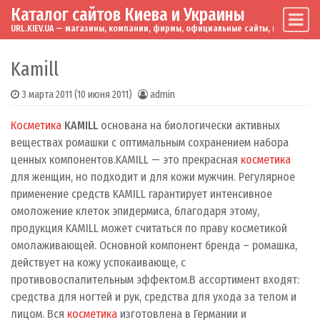
Каталог сайтов Киева и Украины
Skip to content
Main Navigation
URL.KIEV.UA — магазины, компании, фирмы, официальные сайты, мировые бренд
Kamill
3 марта 2011
(10 июня 2011)
admin
Косметика
KAMILL
основана на биологически активных
веществах ромашки с оптимальным сохранением набора
ценных компонентов.KAMILL — это прекрасная
косметика
для женщин, но подходит и для кожи мужчин. Регулярное
применение средств KAMILL гарантирует интенсивное
омоложение клеток эпидермиса, благодаря этому,
продукция KAMILL может считаться по праву косметикой
омолаживающей. Основной компонент бренда – ромашка,
действует на кожу успокаивающе, с
противовоспалительным эффектом.В ассортимент входят:
средства для ногтей и рук, средства для ухода за телом и
лицом. Вся
косметика
изготовлена в Германии и