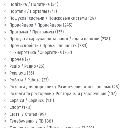
Політика / Политика
(54)
Портали / Порталы
(241)
Пошукові системи / Поисковые системы
(24)
Провайдери / Провайдеры
(245)
Програми / Программы
(155)
Продукти харчування та напої / еда и напитки
(238)
Промисловість / Промышленность
(783)
Енергетика / Энергетика
(203)
Прочее
(2)
Радіо / Радио
(26)
Реклама
(36)
Робота / Работа
(23)
Розваги для дорослих / Развлечения для взрослых
(28)
Розваги та ресторани / Рестораны и развлечения
(107)
Сервіси / Сервисы
(131)
Спорт
(178)
Статті / Статьи
(99)
Телебачення / ТВ
(88)
Товари та послуги / Товары и услуги
(3 292)