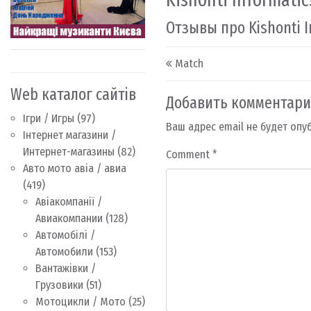
Отзывы про Kishonti I
Post navigation
Match
Web каталог сайтів
Добавить комментар
Ігри / Игры
(97)
Ваш адрес email не будет опу
Інтернет магазини /
Интернет-магазины
(82)
Comment
*
Авто мото авіа / авиа
(419)
Авіакомпанії /
Авиакомпании
(128)
Автомобілі /
Автомобили
(153)
Вантажівки /
Грузовики
(51)
Мотоцикли / Мото
(25)