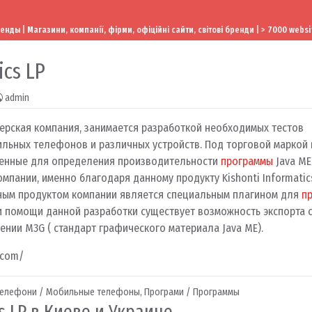
ы | Магазини, компанії, фірми, офіційні сайти, світові бренди | > 7000 websi
ics LP
admin
ерская компания, занимается разработкой необходимых тестов
льных телефонов и различных устройств. Под торговой маркой
ченные для определения производительности
программы
Java ME
омпании, именно благодаря данному продукту Kishonti Informatic
ным продуктом компании является специальным плагином для
п
и помощи данной разработки существует возможность экспорта
нии M3G ( стандарт графического материала Java ME).
.com/
телефони / Мобильные телефоны
,
Програми / Программы
cs LP в Киеве и Украине