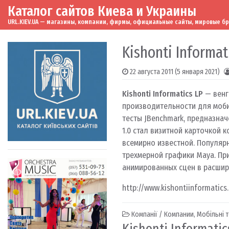
Каталог сайтов Киева и Украины
Skip to content
Main Navigation
URL.KIEV.UA — магазины, компании, фирмы, официальные сайты, мировые бренд
Kishonti Informat
22 августа 2011
(5 января 2021)
Kishonti Informatics LP
— венг
производительности для моби
тесты JBenchmark, предназна
1.0 стал визитной карточкой к
всемирно известной. Популяр
трехмерной графики Maya. Пр
анимированных сцен в расшире
http://www.kishontiinformatics
Компанії / Компании
,
Мобільні 
Kishonti Informati