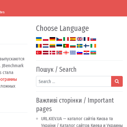
tes
Choose Language
 выпускаются
. JBenchmark
Пошук / Search
s стала
Search
рограммы
 сложных
Важливі сторінки / Important
pages
URL.KIEV.UA — каталог сайтів Києва та
України / Каталог сайтов Киева и Украины