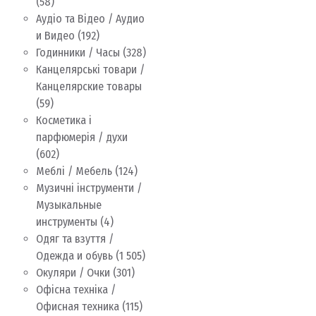
(58)
Аудіо та Відео / Аудио
и Видео
(192)
Годинники / Часы
(328)
Канцелярські товари /
Канцелярские товары
(59)
Косметика і
парфюмерія / духи
(602)
Меблі / Мебель
(124)
Музичні інструменти /
Музыкальные
инструменты
(4)
Одяг та взуття /
Одежда и обувь
(1 505)
Окуляри / Очки
(301)
Офісна техніка /
Офисная техника
(115)