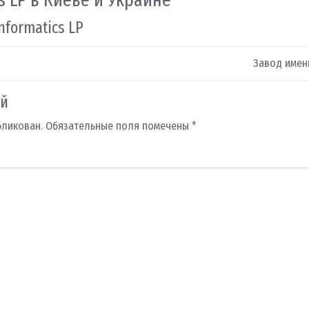
nformatics LP
Завод име
ий
бликован.
Обязательные поля помечены
*