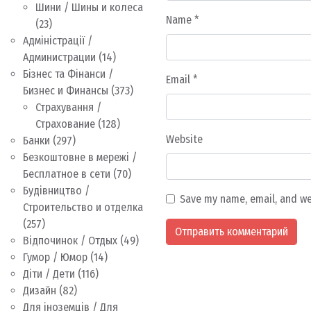
Шини / Шины и колеса
Name
*
(23)
Адміністрації /
Администрации
(14)
Бізнес та Фінанси /
Email
*
Бизнес и Финансы
(373)
Страхування /
Страхование
(128)
Website
Банки
(297)
Безкоштовне в мережі /
Бесплатное в сети
(70)
Будівництво /
Save my name, email, and we
Строительство и отделка
(257)
Відпочинок / Отдых
(49)
Гумор / Юмор
(14)
Діти / Дети
(116)
Дизайн
(82)
Для іноземців / Для