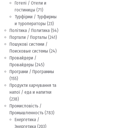
Готелі / Отели и
гостиницы
(71)
Турфірми / Турфирмы
и туроператоры
(23)
Політика / Политика
(54)
Портали / Порталы
(241)
Пошукові системи /
Поисковые системы
(24)
Провайдери /
Провайдеры
(245)
Програми / Программы
(155)
Продукти харчування та
напої / еда и напитки
(238)
Промисловість /
Промышленность
(783)
Енергетика /
Энергетика
(203)