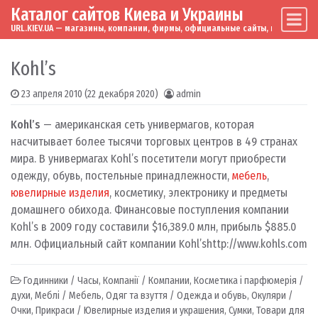
Каталог сайтов Киева и Украины
Skip to content
Main Navigation
URL.KIEV.UA — магазины, компании, фирмы, официальные сайты, мировые бренд
Kohl’s
23 апреля 2010
(22 декабря 2020)
admin
Kohl’s
— американская сеть универмагов, которая
насчитывает более тысячи торговых центров в 49 странах
мира. В универмагах Kohl’s посетители могут приобрести
одежду, обувь, постельные принадлежности,
мебель
,
ювелирные изделия
, косметику, электронику и предметы
домашнего обихода. Финансовые поступления компании
Kohl’s в 2009 году составили $16,389.0 млн, прибыль $885.0
млн. Официальный сайт компании Kohl’s
http://www.kohls.com
Годинники / Часы
,
Компанії / Компании
,
Косметика і парфюмерія /
духи
,
Меблі / Мебель
,
Одяг та взуття / Одежда и обувь
,
Окуляри /
Очки
,
Прикраси / Ювелирные изделия и украшения
,
Сумки
,
Товари для