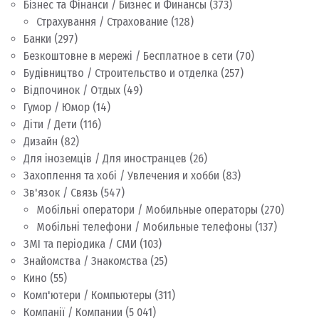
Бізнес та Фінанси / Бизнес и Финансы
(373)
Страхування / Страхование
(128)
Банки
(297)
Безкоштовне в мережі / Бесплатное в сети
(70)
Будівництво / Строительство и отделка
(257)
Відпочинок / Отдых
(49)
Гумор / Юмор
(14)
Діти / Дети
(116)
Дизайн
(82)
Для іноземців / Для иностранцев
(26)
Захоплення та хобі / Увлечения и хобби
(83)
Зв'язок / Связь
(547)
Мобільні оператори / Мобильные операторы
(270)
Мобільні телефони / Мобильные телефоны
(137)
ЗМІ та періодика / СМИ
(103)
Знайомства / Знакомства
(25)
Кино
(55)
Комп'ютери / Компьютеры
(311)
Компанії / Компании
(5 041)