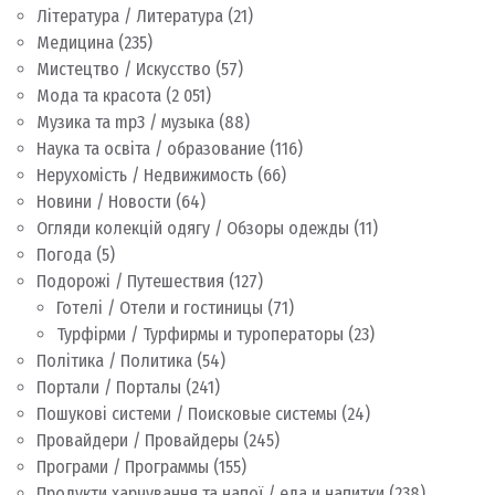
Література / Литература
(21)
Медицина
(235)
Мистецтво / Искусство
(57)
Мода та красота
(2 051)
Музика та mp3 / музыка
(88)
Наука та освіта / образование
(116)
Нерухомість / Недвижимость
(66)
Новини / Новости
(64)
Огляди колекцій одягу / Обзоры одежды
(11)
Погода
(5)
Подорожі / Путешествия
(127)
Готелі / Отели и гостиницы
(71)
Турфірми / Турфирмы и туроператоры
(23)
Політика / Политика
(54)
Портали / Порталы
(241)
Пошукові системи / Поисковые системы
(24)
Провайдери / Провайдеры
(245)
Програми / Программы
(155)
Продукти харчування та напої / еда и напитки
(238)