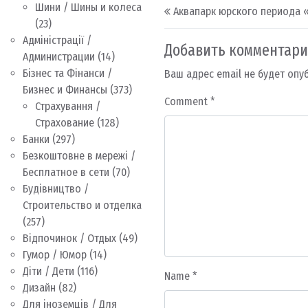
Post navigation
Шини / Шины и колеса
Аквапарк юрского периода «
(23)
Адміністрації /
Добавить комментар
Администрации
(14)
Бізнес та Фінанси /
Ваш адрес email не будет опу
Бизнес и Финансы
(373)
Comment
*
Страхування /
Страхование
(128)
Банки
(297)
Безкоштовне в мережі /
Бесплатное в сети
(70)
Будівництво /
Строительство и отделка
(257)
Відпочинок / Отдых
(49)
Гумор / Юмор
(14)
Діти / Дети
(116)
Name
*
Дизайн
(82)
Для іноземців / Для