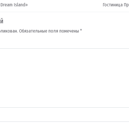
Dream Island»
Гостиница П
ий
бликован.
Обязательные поля помечены
*