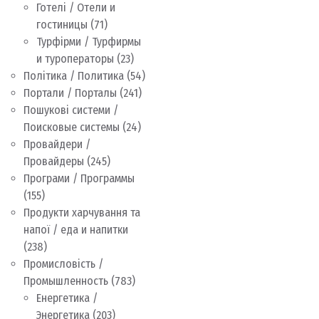
Готелі / Отели и
гостиницы
(71)
Турфірми / Турфирмы
и туроператоры
(23)
Політика / Политика
(54)
Портали / Порталы
(241)
Пошукові системи /
Поисковые системы
(24)
Провайдери /
Провайдеры
(245)
Програми / Программы
(155)
Продукти харчування та
напої / еда и напитки
(238)
Промисловість /
Промышленность
(783)
Енергетика /
Энергетика
(203)