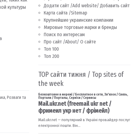
Додати сайт /Add website/ Добавить сайт
ской культуры
Карта сайта /Sitemap
Крупнейшие украинские компании
Мировые торговые марки и бренды
Поиск по интересам
а
Про сайт /About/ О сайте
Топ 100
Топ 200
TOP сайти тижня / Top sites of
the week
ыка
,
Розваги та