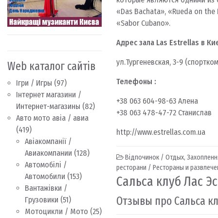
«Das Bachata», «Rueda on the 
«Sabor Cubano».
Адрес зала Las Estrellas в Ки
ул.Тургеневская, 3-9 (спортк
Web каталог сайтів
Телефоны :
Ігри / Игры
(97)
Інтернет магазини /
+38 063 604-98-63 Алена
Интернет-магазины
(82)
+38 063 478-47-72 Станислав
Авто мото авіа / авиа
(419)
http://www.estrellas.com.ua
Авіакомпанії /
Авиакомпании
(128)
Відпочинок / Отдых
,
Захоплення
Автомобілі /
ресторани / Рестораны и развлече
Автомобили
(153)
Сальса клуб Лас Э
Вантажівки /
Отзывы про Сальса кл
Грузовики
(51)
Мотоцикли / Мото
(25)