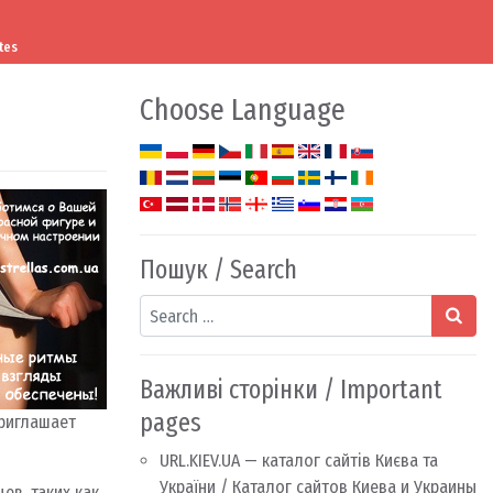
tes
Choose Language
Пошук / Search
Search
Важливі сторінки / Important
pages
приглашает
URL.KIEV.UA — каталог сайтів Києва та
України / Каталог сайтов Киева и Украины
в, таких как