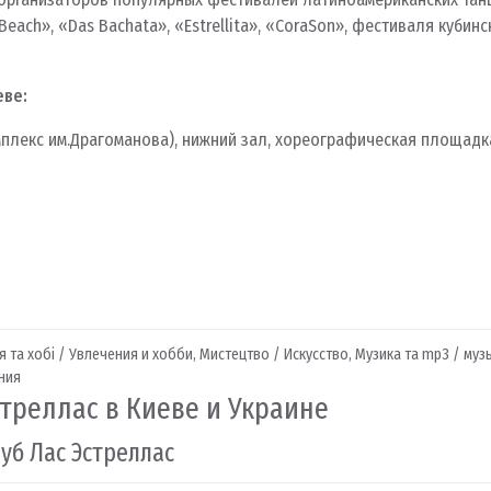
Beach», «Das Bachata», «Estrellita», «CoraSon», фестиваля кубин
еве:
омплекс им.Драгоманова), нижний зал, хореографическая площадк
 та хобі / Увлечения и хобби
,
Мистецтво / Искусство
,
Музика та mp3 / муз
ния
стреллас в Киеве и Украине
уб Лас Эстреллас