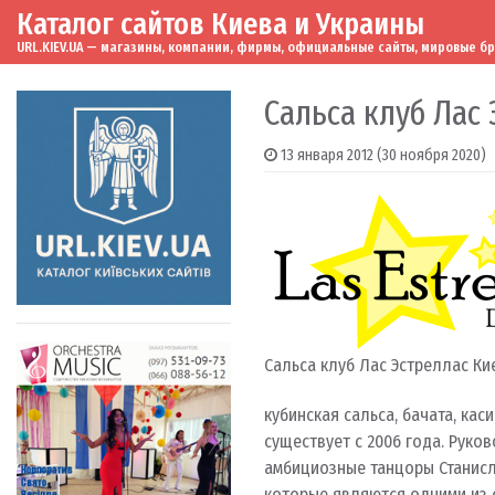
Каталог сайтов Киева и Украины
Skip to content
Main Navigation
URL.KIEV.UA — магазины, компании, фирмы, официальные сайты, мировые бренд
Сальса клуб Лас
13 января 2012
(30 ноября 2020)
Сальса клуб Лас Эстреллас Ки
кубинская сальса, бачата, каси
существует с 2006 года. Рук
амбициозные танцоры Станисл
которые являются одними из 