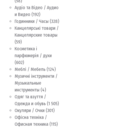
(58)
Аудіо та Відео / Аудио
и Видео
(192)
Годинники / Часы
(328)
Канцелярські товари /
Канцелярские товары
(59)
Косметика і
парфюмерія / духи
(602)
Меблі / Мебель
(124)
Музичні інструменти /
Музыкальные
инструменты
(4)
Одяг та взуття /
Одежда и обувь
(1 505)
Окуляри / Очки
(301)
Офісна техніка /
Офисная техника
(115)