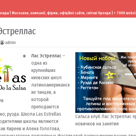
ы | Магазини, компанії, фірми, офіційні сайти, світові бренди | > 7000 websi
 Эстреллас
admin
Лас Эстреллас
–
одна из
крупнейших
киевских школ
латиноамериканск
их танцев, в
которой
ев
преподаются
но, руэда. Школа Las Estrellas
Сальса клуб Лас Эстреллас 
оводителями школы являются
новичков на занятия
ав Киреев и Алена Голотова,
организаторов популярных фестивалей латиноамериканских танце