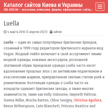
Каталог сайтов Киева и Украины
Skip to content
Main Navigation
URL.KIEV.UA — магазины, компании, фирмы, официальные сайты, мировые бренд
Luella
4 марта 2010
(3 апреля 2023)
admin
Luella
— один из самых популярных британских брендов,
созанный в 1999 году редактором британского журнала мод
Vogue. Модный лейбл включает в свой ассортимент линию
модной одежды, кожаных аксессуаров, роскошной
эпатажной обуви. Брендовая одежда Luella часто несет
вдохновение прошлых эпох с их английским педантизмом и
классическим шармом, приправленная смелым стилем punk и
романтизмом. Коллекции одежды о Luella часто на
концерты одевают британские звезды, а также многие
знаменитости, такие как Kelly Osbourne, Gwyneth Paltrow,
Sienna Miller, Mischa Barton, Chloe Sevigny,
Christina Aguilera
,
Reese Witherspoon, Cate Blanchett, Princess Beatrice and