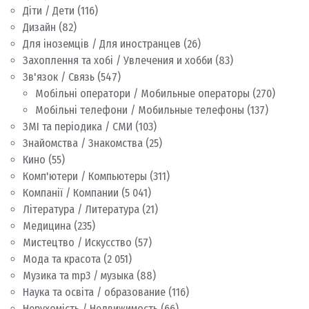
Діти / Дети
(116)
Дизайн
(82)
Для іноземців / Для иностранцев
(26)
Захоплення та хобі / Увлечения и хобби
(83)
Зв'язок / Связь
(547)
Мобільні оператори / Мобильные операторы
(270)
Мобільні телефони / Мобильные телефоны
(137)
ЗМІ та періодика / СМИ
(103)
Знайомства / Знакомства
(25)
Кино
(55)
Комп'ютери / Компьютеры
(311)
Компанії / Компании
(5 041)
Література / Литература
(21)
Медицина
(235)
Мистецтво / Искусство
(57)
Мода та красота
(2 051)
Музика та mp3 / музыка
(88)
Наука та освіта / образование
(116)
Нерухомість / Недвижимость
(66)