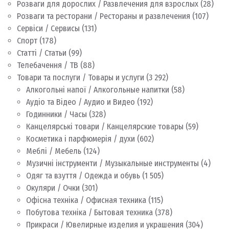
Розваги для дорослих / Развлечения для взрослых
(28)
Розваги та ресторани / Рестораны и развлечения
(107)
Сервіси / Сервисы
(131)
Спорт
(178)
Статті / Статьи
(99)
Телебачення / ТВ
(88)
Товари та послуги / Товары и услуги
(3 292)
Алкогольні напої / Алкогольные напитки
(58)
Аудіо та Відео / Аудио и Видео
(192)
Годинники / Часы
(328)
Канцелярські товари / Канцелярские товары
(59)
Косметика і парфюмерія / духи
(602)
Меблі / Мебель
(124)
Музичні інструменти / Музыкальные инструменты
(4)
Одяг та взуття / Одежда и обувь
(1 505)
Окуляри / Очки
(301)
Офісна техніка / Офисная техника
(115)
Побутова техніка / Бытовая техника
(378)
Прикраси / Ювелирные изделия и украшения
(304)