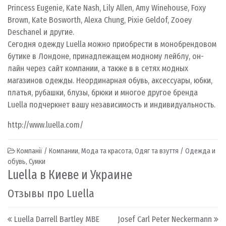
Princess Eugenie, Kate Nash, Lily Allen, Amy Winehouse, Foxy
Brown, Kate Bosworth, Alexa Chung, Pixie Geldof, Zooey
Deschanel и другие.
Сегодня одежду Luella можно приобрести в монобрендовом
бутике в Лондоне, принадлежащем модному лейблу, он-
лайн через сайт компании, а также в в сетях модных
магазинов одежды. Неординарная обувь, аксессуары, юбки,
платья, рубашки, блузы, брюки и многое другое бренда
Luella подчеркнет вашу независимость и индивидуальность.
http://www.luella.com/
Компанії / Компании
,
Мода та красота
,
Одяг та взуття / Одежда и
обувь
,
Сумки
Luella в Киеве и Украине
Отзывы про Luella
Post navigation
Luella Darrell Bartley MBE
Josef Carl Peter Neckermann