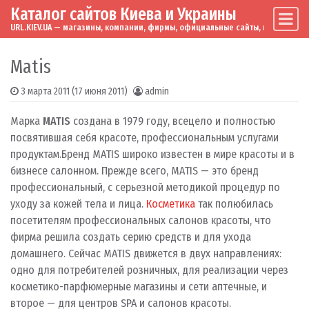
Каталог сайтов Киева и Украины
Skip to content
Main Navigation
URL.KIEV.UA — магазины, компании, фирмы, официальные сайты, мировые бренд
Matis
3 марта 2011
(17 июня 2011)
admin
Марка
MATIS
создана в 1979 году, всецело и полностью
посвятившая себя красоте, профессиональным услугами
продуктам.Бренд MATIS широко известен в мире красоты и в
бизнесе салонном. Прежде всего, MATIS — это бренд
профессиональный, с серьезной методикой процедур по
уходу за кожей тела и лица.
Косметика
так полюбилась
посетителям профессиональных салонов красоты, что
фирма решила создать серию средств и для ухода
домашнего. Сейчас MATIS движется в двух направлениях:
одно для потребителей розничных, для реализации через
косметико-парфюмерные магазины и сети аптечные, и
второе — для центров SPA и салонов красоты.