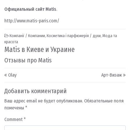
Официальный сайт Matis
.
http://www.matis-paris.com/
Компанії / Компании
,
Косметика і парфюмерія / духи
,
Мода та
красота
Matis в Киеве и Украине
Отзывы про Matis
Post navigation
Olay
Арт-Визаж
Добавить комментарий
Ваш адрес email не будет опубликован.
Обязательные поля
помечены
*
Comment
*