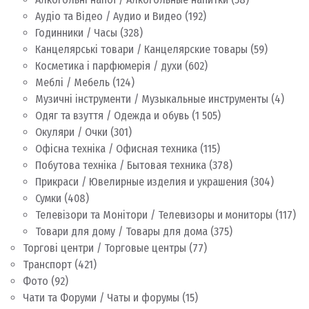
Аудіо та Відео / Аудио и Видео
(192)
Годинники / Часы
(328)
Канцелярські товари / Канцелярские товары
(59)
Косметика і парфюмерія / духи
(602)
Меблі / Мебель
(124)
Музичні інструменти / Музыкальные инструменты
(4)
Одяг та взуття / Одежда и обувь
(1 505)
Окуляри / Очки
(301)
Офісна техніка / Офисная техника
(115)
Побутова техніка / Бытовая техника
(378)
Прикраси / Ювелирные изделия и украшения
(304)
Сумки
(408)
Телевізори та Монітори / Телевизоры и мониторы
(117)
Товари для дому / Товары для дома
(375)
Торгові центри / Торговые центры
(77)
Транспорт
(421)
Фото
(92)
Чати та Форуми / Чаты и форумы
(15)