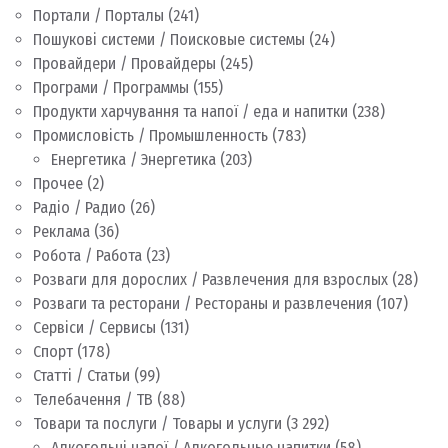
Портали / Порталы
(241)
Пошукові системи / Поисковые системы
(24)
Провайдери / Провайдеры
(245)
Програми / Программы
(155)
Продукти харчування та напої / еда и напитки
(238)
Промисловість / Промышленность
(783)
Енергетика / Энергетика
(203)
Прочее
(2)
Радіо / Радио
(26)
Реклама
(36)
Робота / Работа
(23)
Розваги для дорослих / Развлечения для взрослых
(28)
Розваги та ресторани / Рестораны и развлечения
(107)
Сервіси / Сервисы
(131)
Спорт
(178)
Статті / Статьи
(99)
Телебачення / ТВ
(88)
Товари та послуги / Товары и услуги
(3 292)
Алкогольні напої / Алкогольные напитки
(58)