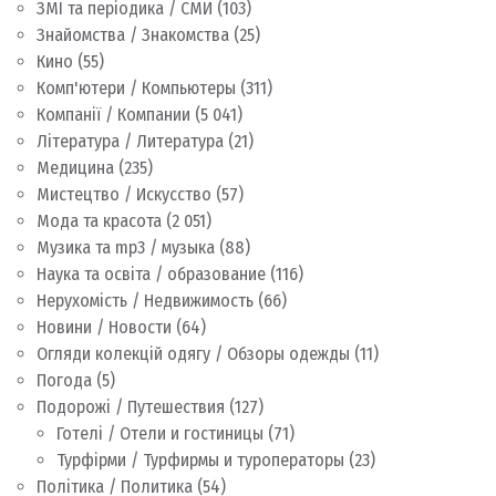
ЗМІ та періодика / СМИ
(103)
Знайомства / Знакомства
(25)
Кино
(55)
Комп'ютери / Компьютеры
(311)
Компанії / Компании
(5 041)
Література / Литература
(21)
Медицина
(235)
Мистецтво / Искусство
(57)
Мода та красота
(2 051)
Музика та mp3 / музыка
(88)
Наука та освіта / образование
(116)
Нерухомість / Недвижимость
(66)
Новини / Новости
(64)
Огляди колекцій одягу / Обзоры одежды
(11)
Погода
(5)
Подорожі / Путешествия
(127)
Готелі / Отели и гостиницы
(71)
Турфірми / Турфирмы и туроператоры
(23)
Політика / Политика
(54)