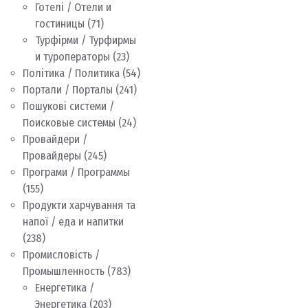
Готелі / Отели и
гостиницы
(71)
Турфірми / Турфирмы
и туроператоры
(23)
Політика / Политика
(54)
Портали / Порталы
(241)
Пошукові системи /
Поисковые системы
(24)
Провайдери /
Провайдеры
(245)
Програми / Программы
(155)
Продукти харчування та
напої / еда и напитки
(238)
Промисловість /
Промышленность
(783)
Енергетика /
Энергетика
(203)