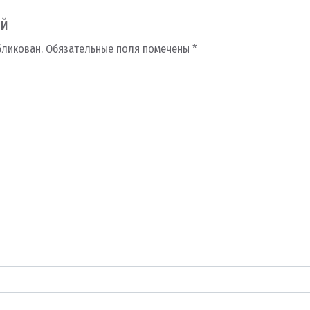
ий
бликован.
Обязательные поля помечены
*