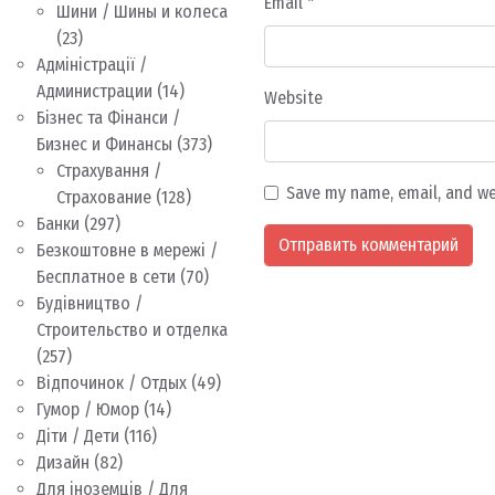
Email
*
Шини / Шины и колеса
(23)
Адміністрації /
Администрации
(14)
Website
Бізнес та Фінанси /
Бизнес и Финансы
(373)
Страхування /
Save my name, email, and we
Страхование
(128)
Банки
(297)
Безкоштовне в мережі /
Бесплатное в сети
(70)
Будівництво /
Строительство и отделка
(257)
Відпочинок / Отдых
(49)
Гумор / Юмор
(14)
Діти / Дети
(116)
Дизайн
(82)
Для іноземців / Для