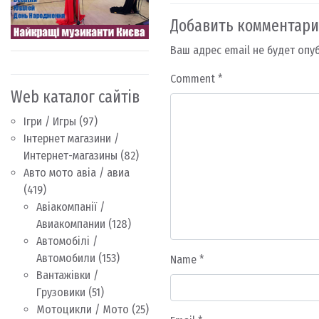
Добавить комментар
Ваш адрес email не будет опу
Comment
*
Web каталог сайтів
Ігри / Игры
(97)
Інтернет магазини /
Интернет-магазины
(82)
Авто мото авіа / авиа
(419)
Авіакомпанії /
Авиакомпании
(128)
Автомобілі /
Автомобили
(153)
Name
*
Вантажівки /
Грузовики
(51)
Мотоцикли / Мото
(25)