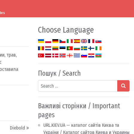
tes
Choose Language
и, трав,
с
составила
Пошук / Search
Search
Важливі сторінки / Important
pages
URL.KIEV.UA — каталог сайтів Києва та
Diebold
України / Каталог сайтов Киева и Украины