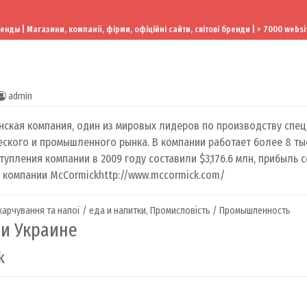
ы | Магазини, компанії, фірми, офіційні сайти, світові бренди | > 7000 websi
admin
ская компания, один из мировых лидеров по производству специ
ского и промышленного рынка. В компании работает более 8 ты
упления компании в 2009 году составили $3,176.6 млн, прибыль 
т компании McCormick
http://www.mccormick.com/
арчування та напої / еда и напитки
,
Промисловість / Промышленность
 и Украине
k