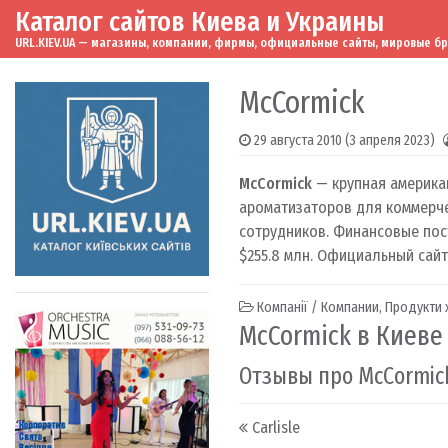
Каталог сайтов Киева и Украины
Skip to content
Main Navigation
URL.KIEV.UA — магазины, компании, фирмы, официальные сайты, мировые бренд
McCormick
29 августа 2010
(3 апреля 2023)
McCormick
— крупная американ
ароматизаторов для коммерче
сотрудников. Финансовые пост
$255.8 млн. Официальный сай
Компанії / Компании
,
Продукти х
McCormick в Киеве
Отзывы про McCormic
Post navigation
Carlisle