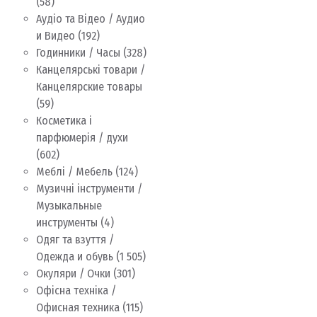
(58)
Аудіо та Відео / Аудио
и Видео
(192)
Годинники / Часы
(328)
Канцелярські товари /
Канцелярские товары
(59)
Косметика і
парфюмерія / духи
(602)
Меблі / Мебель
(124)
Музичні інструменти /
Музыкальные
инструменты
(4)
Одяг та взуття /
Одежда и обувь
(1 505)
Окуляри / Очки
(301)
Офісна техніка /
Офисная техника
(115)