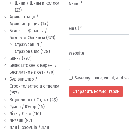
Шини / Шины и колеса
Name
*
(23)
Адміністрації /
Администрации
(14)
Email
*
Бізнес та Фінанси /
Бизнес и Финансы
(373)
Страхування /
Страхование
(128)
Website
Банки
(297)
Безкоштовне в мережі /
Бесплатное в сети
(70)
Save my name, email, and we
Будівництво /
Строительство и отделка
(257)
Відпочинок / Отдых
(49)
Гумор / Юмор
(14)
Діти / Дети
(116)
Дизайн
(82)
Для іноземців / Для