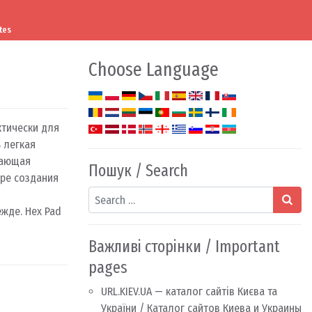
tes
Choose Language
ктически для
 легкая
вающая
Пошук / Search
ере создания
Search
жде. Hex Pad
Важливі сторінки / Important
pages
URL.KIEV.UA — каталог сайтів Києва та
України / Каталог сайтов Киева и Украины