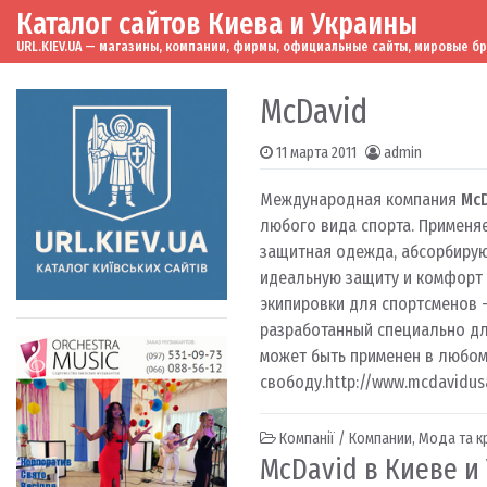
Каталог сайтов Киева и Украины
Skip to content
Main Navigation
URL.KIEV.UA — магазины, компании, фирмы, официальные сайты, мировые бренд
McDavid
11 марта 2011
admin
Международная компания
McD
любого вида спорта. Применя
защитная одежда, абсорбиру
идеальную защиту и комфорт 
экипировки для спортсменов —
разработанный специально дл
может быть применен в любом
свободу.
http://www.mcdavidus
Компанії / Компании
,
Мода та к
McDavid в Киеве и