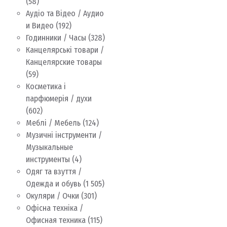
(58)
Аудіо та Відео / Аудио
и Видео
(192)
Годинники / Часы
(328)
Канцелярські товари /
Канцелярские товары
(59)
Косметика і
парфюмерія / духи
(602)
Меблі / Мебель
(124)
Музичні інструменти /
Музыкальные
инструменты
(4)
Одяг та взуття /
Одежда и обувь
(1 505)
Окуляри / Очки
(301)
Офісна техніка /
Офисная техника
(115)