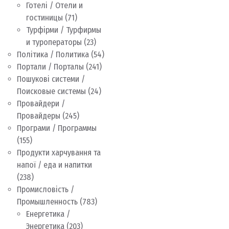
Готелі / Отели и
гостиницы
(71)
Турфірми / Турфирмы
и туроператоры
(23)
Політика / Политика
(54)
Портали / Порталы
(241)
Пошукові системи /
Поисковые системы
(24)
Провайдери /
Провайдеры
(245)
Програми / Программы
(155)
Продукти харчування та
напої / еда и напитки
(238)
Промисловість /
Промышленность
(783)
Енергетика /
Энергетика
(203)