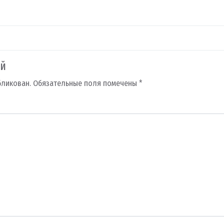
ий
бликован.
Обязательные поля помечены
*