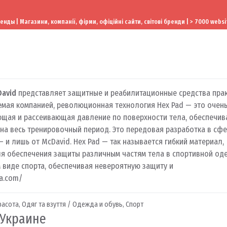
ы | Магазини, компанії, фірми, офіційні сайти, світові бренди | > 7000 websi
avid
представляет защитные и реабилитационные средства пра
емая компанией, революционная технология Hex Pad — это очень
ющая и рассеивающая давление по поверхности тела, обеспечи
на весь тренировочный период. Это передовая разработка в сф
 и лишь от McDavid. Hex Pad — так называется гибкий материал,
я обеспечения защиты различным частям тела в спортивной оде
 виде спорта, обеспечивая невероятную защиту и
a.com/
расота
,
Одяг та взуття / Одежда и обувь
,
Спорт
 Украине