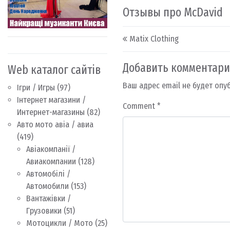
Отзывы про McDavid
Post navigation
Matix Clothing
Добавить комментар
Web каталог сайтів
Ваш адрес email не будет опу
Ігри / Игры
(97)
Інтернет магазини /
Comment
*
Интернет-магазины
(82)
Авто мото авіа / авиа
(419)
Авіакомпанії /
Авиакомпании
(128)
Автомобілі /
Автомобили
(153)
Вантажівки /
Грузовики
(51)
Мотоцикли / Мото
(25)