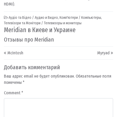
HDMI).
Аудіо та Відео / Аудио и Видео
,
Комп'ютери / Компьютеры
,
Телевізори та Монітори / Телевизоры и мониторы
Meridian в Киеве и Украине
Отзывы про Meridian
Post navigation
McIntosh
Myryad
Добавить комментарий
Ваш адрес email не будет опубликован.
Обязательные поля
помечены
*
Comment
*