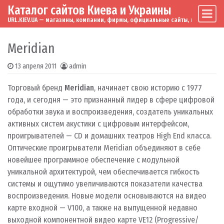
Каталог сайтов Киева и Украины
Skip to content
Main Navigation
URL.KIEV.UA — магазины, компании, фирмы, официальные сайты, мировые бренд
Meridian
13 апреля 2011
admin
Торговый бренд
Meridian
, начинает свою историю с 1977
года, и сегодня — это признанный лидер в сфере цифровой
обработки звука и воспроизведения, создатель уникальных
активных систем акустики с цифровым интерфейсом,
проигрывателей — CD и домашних театров High End класса.
Оптические проигрыватели Meridian объединяют в себе
новейшее программное обеспечение с модульной
уникальной архитектурой, чем обеспечивается гибкость
системы и ощутимо увеличиваются показатели качества
воспроизведения. Новые модели основываются на видео
карте входной — V100, а также на выпущенной недавно
выходной компонентной видео карте VE12 (Progressive/