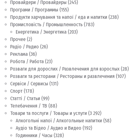
Провайдери / Провайдеры
(245)
Програми / Программы
(155)
Продукти харчування та напої / еда и напитки
(238)
Промисловість / Промышленность
(783)
Енергетика / Энергетика
(203)
Прочее
(2)
Радіо / Радио
(26)
Реклама
(36)
Робота / Работа
(23)
Розваги для дорослих / Развлечения для взрослых
(28)
Розваги та ресторани / Рестораны и развлечения
(107)
Сервіси / Сервисы
(131)
Спорт
(178)
Статті / Статьи
(99)
Телебачення / ТВ
(88)
Товари та послуги / Товары и услуги
(3 292)
Алкогольні напої / Алкогольные напитки
(58)
Аудіо та Відео / Аудио и Видео
(192)
Годинники / Часы
(328)