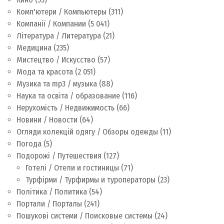
Комп'ютери / Компьютеры
(311)
Компанії / Компании
(5 041)
Література / Литература
(21)
Медицина
(235)
Мистецтво / Искусство
(57)
Мода та красота
(2 051)
Музика та mp3 / музыка
(88)
Наука та освіта / образование
(116)
Нерухомість / Недвижимость
(66)
Новини / Новости
(64)
Огляди колекцій одягу / Обзоры одежды
(11)
Погода
(5)
Подорожі / Путешествия
(127)
Готелі / Отели и гостиницы
(71)
Турфірми / Турфирмы и туроператоры
(23)
Політика / Политика
(54)
Портали / Порталы
(241)
Пошукові системи / Поисковые системы
(24)