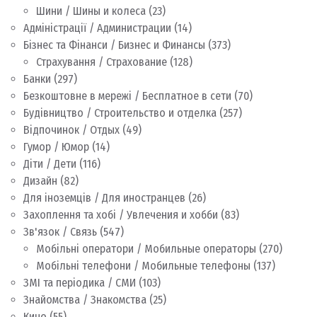
Шини / Шины и колеса
(23)
Адміністрації / Администрации
(14)
Бізнес та Фінанси / Бизнес и Финансы
(373)
Страхування / Страхование
(128)
Банки
(297)
Безкоштовне в мережі / Бесплатное в сети
(70)
Будівництво / Строительство и отделка
(257)
Відпочинок / Отдых
(49)
Гумор / Юмор
(14)
Діти / Дети
(116)
Дизайн
(82)
Для іноземців / Для иностранцев
(26)
Захоплення та хобі / Увлечения и хобби
(83)
Зв'язок / Связь
(547)
Мобільні оператори / Мобильные операторы
(270)
Мобільні телефони / Мобильные телефоны
(137)
ЗМІ та періодика / СМИ
(103)
Знайомства / Знакомства
(25)
Кино
(55)