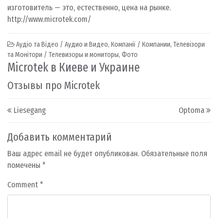
изготовитель — это, естественно, цена на рынке.
http://www.microtek.com/
Аудіо та Відео / Аудио и Видео
,
Компанії / Компании
,
Телевізори
та Монітори / Телевизоры и мониторы
,
Фото
Microtek в Киеве и Украине
Отзывы про Microtek
Post navigation
Liesegang
Optoma
Добавить комментарий
Ваш адрес email не будет опубликован.
Обязательные поля
помечены
*
Comment
*