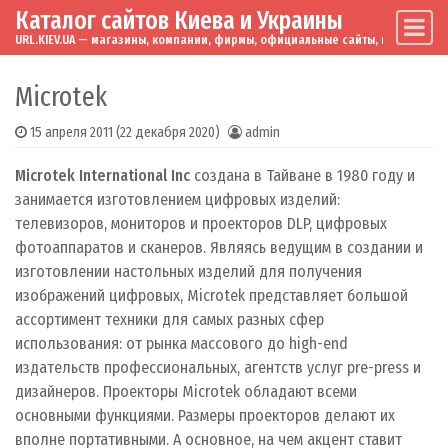
Каталог сайтов Киева и Украины
Skip to content
Main Navigation
URL.KIEV.UA — магазины, компании, фирмы, официальные сайты, мировые бренд
Microtek
15 апреля 2011
(22 декабря 2020)
admin
Microtek International Inc
создана в Тайване в 1980 году и
занимается изготовлением цифровых изделий:
телевизоров, мониторов и проекторов DLP, цифровых
фотоаппаратов и сканеров. Являясь ведущим в создании и
изготовлении настольных изделий для получения
изображений цифровых, Microtek представляет большой
ассортимент техники для самых разных сфер
использования: от рынка массового до high-end
издательств профессиональных, агентств услуг pre-press и
дизайнеров. Проекторы Microtek обладают всеми
основными функциями. Размеры проекторов делают их
вполне портативными. А основное, на чем акцент ставит