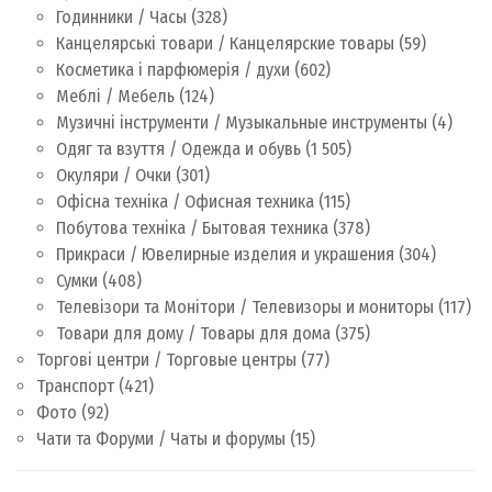
Годинники / Часы
(328)
Канцелярські товари / Канцелярские товары
(59)
Косметика і парфюмерія / духи
(602)
Меблі / Мебель
(124)
Музичні інструменти / Музыкальные инструменты
(4)
Одяг та взуття / Одежда и обувь
(1 505)
Окуляри / Очки
(301)
Офісна техніка / Офисная техника
(115)
Побутова техніка / Бытовая техника
(378)
Прикраси / Ювелирные изделия и украшения
(304)
Сумки
(408)
Телевізори та Монітори / Телевизоры и мониторы
(117)
Товари для дому / Товары для дома
(375)
Торгові центри / Торговые центры
(77)
Транспорт
(421)
Фото
(92)
Чати та Форуми / Чаты и форумы
(15)