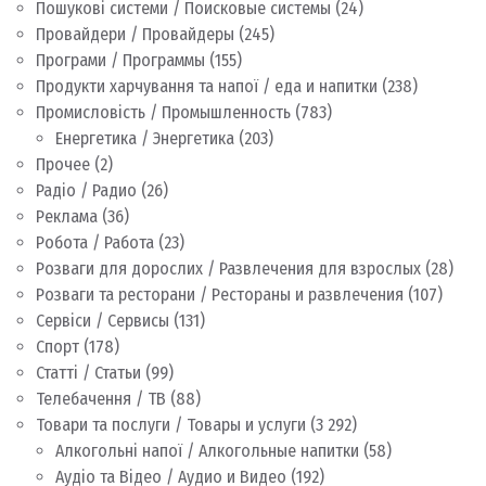
Пошукові системи / Поисковые системы
(24)
Провайдери / Провайдеры
(245)
Програми / Программы
(155)
Продукти харчування та напої / еда и напитки
(238)
Промисловість / Промышленность
(783)
Енергетика / Энергетика
(203)
Прочее
(2)
Радіо / Радио
(26)
Реклама
(36)
Робота / Работа
(23)
Розваги для дорослих / Развлечения для взрослых
(28)
Розваги та ресторани / Рестораны и развлечения
(107)
Сервіси / Сервисы
(131)
Спорт
(178)
Статті / Статьи
(99)
Телебачення / ТВ
(88)
Товари та послуги / Товары и услуги
(3 292)
Алкогольні напої / Алкогольные напитки
(58)
Аудіо та Відео / Аудио и Видео
(192)