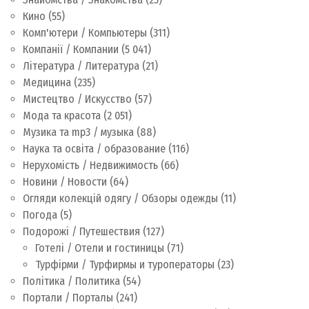
Кино
(55)
Комп'ютери / Компьютеры
(311)
Компанії / Компании
(5 041)
Література / Литература
(21)
Медицина
(235)
Мистецтво / Искусство
(57)
Мода та красота
(2 051)
Музика та mp3 / музыка
(88)
Наука та освіта / образование
(116)
Нерухомість / Недвижимость
(66)
Новини / Новости
(64)
Огляди колекцій одягу / Обзоры одежды
(11)
Погода
(5)
Подорожі / Путешествия
(127)
Готелі / Отели и гостиницы
(71)
Турфірми / Турфирмы и туроператоры
(23)
Політика / Политика
(54)
Портали / Порталы
(241)