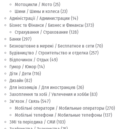
Мотоцикли / Мото
(25)
Шини / Шины и колеса
(23)
Адміністрації / Администрации
(14)
Бізнес та Фінанси / Бизнес и Финансы
(373)
Страхування / Страхование
(128)
Банки
(297)
Безкоштовне в мережі / Бесплатное в сети
(70)
Будівництво / Строительство и отделка
(257)
Відпочинок / Отдых
(49)
Гумор / Юмор
(14)
Діти / Дети
(116)
Дизайн
(82)
Для іноземців / Для иностранцев
(26)
Захоплення та хобі / Увлечения и хобби
(83)
Зв'язок / Связь
(547)
Мобільні оператори / Мобильные операторы
(270)
Мобільні телефони / Мобильные телефоны
(137)
ЗМІ та періодика / СМИ
(103)
Знайомства / Знакомства
(25)