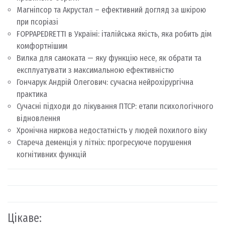
Магніпсор та Акрустал – ефективний догляд за шкірою
при псоріазі
FOPPAPEDRETTI в Україні: італійська якість, яка робить дім
комфортнішим
Вилка для самоката — яку функцію несе, як обрати та
експлуатувати з максимальною ефективністю
Гончарук Андрій Олегович: сучасна нейрохірургічна
практика
Сучасні підходи до лікування ПТСР: етапи психологічного
відновлення
Хронічна ниркова недостатність у людей похилого віку
Стареча деменція у літніх: прогресуюче порушення
когнітивних функцій
Цікаве: