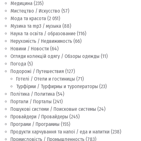
Медицина
(235)
Мистецтво / Искусство
(57)
Мода та красота
(2 051)
Музика та mp3 / музыка
(88)
Наука та освіта / образование
(116)
Нерухомість / Недвижимость
(66)
Новини / Новости
(64)
Огляди колекцій одягу / Обзоры одежды
(11)
Погода
(5)
Подорожі / Путешествия
(127)
Готелі / Отели и гостиницы
(71)
Турфірми / Турфирмы и туроператоры
(23)
Політика / Политика
(54)
Портали / Порталы
(241)
Пошукові системи / Поисковые системы
(24)
Провайдери / Провайдеры
(245)
Програми / Программы
(155)
Продукти харчування та напої / еда и напитки
(238)
Промисловість / Промышленность
(783)