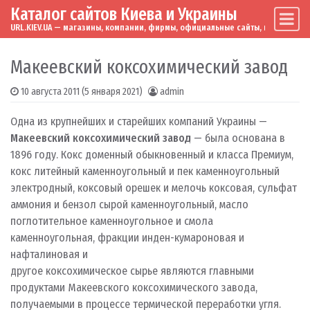
Каталог сайтов Киева и Украины
Skip to content
Main Navigation
URL.KIEV.UA — магазины, компании, фирмы, официальные сайты, мировые бренд
Макеевский коксохимический завод
10 августа 2011
(5 января 2021)
admin
Одна из крупнейших и старейших компаний Украины —
Макеевский коксохимический завод
— была основана в
1896 году. Кокс доменный обыкновенный и класса Премиум,
кокс литейный каменноугольный и пек каменноугольный
электродный, коксовый орешек и мелочь коксовая, сульфат
аммония и бензол сырой каменноугольный, масло
поглотительное каменноугольное и смола
каменноугольная, фракции инден-кумароновая и
нафталиновая и
другое коксохимическое сырье являются главными
продуктами Макеевского коксохимического завода,
получаемыми в процессе термической переработки угля.