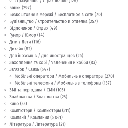
Страхування / Страхование
(128)
Банки
(297)
Безкоштовне в мережі / Бесплатное в сети
(70)
Будівництво / Строительство и отделка
(257)
Відпочинок / Отдых
(49)
Гумор / Юмор
(14)
Діти / Дети
(116)
Дизайн
(82)
Для іноземців / Для иностранцев
(26)
Захоплення та хобі / Увлечения и хобби
(83)
Зв'язок / Связь
(547)
Мобільні оператори / Мобильные операторы
(270)
Мобільні телефони / Мобильные телефоны
(137)
ЗМІ та періодика / СМИ
(103)
Знайомства / Знакомства
(25)
Кино
(55)
Комп'ютери / Компьютеры
(311)
Компанії / Компании
(5 041)
Література / Литература
(21)