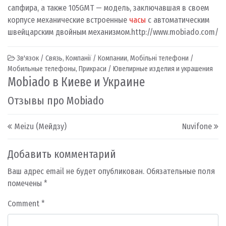
сапфира, а также 105GMT — модель, заключавшая в своем
корпусе механические встроенные
часы
с автоматическим
швейцарским двойным механизмом.
http://www.mobiado.com/
Зв'язок / Связь
,
Компанії / Компании
,
Мобільні телефони /
Мобильные телефоны
,
Прикраси / Ювелирные изделия и украшения
Mobiado в Киеве и Украине
Отзывы про Mobiado
Post navigation
Meizu (Мейдзу)
Nuvifone
Добавить комментарий
Ваш адрес email не будет опубликован.
Обязательные поля
помечены
*
Comment
*