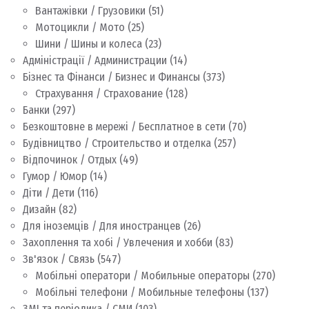
Вантажівки / Грузовики
(51)
Мотоцикли / Мото
(25)
Шини / Шины и колеса
(23)
Адміністрації / Администрации
(14)
Бізнес та Фінанси / Бизнес и Финансы
(373)
Страхування / Страхование
(128)
Банки
(297)
Безкоштовне в мережі / Бесплатное в сети
(70)
Будівництво / Строительство и отделка
(257)
Відпочинок / Отдых
(49)
Гумор / Юмор
(14)
Діти / Дети
(116)
Дизайн
(82)
Для іноземців / Для иностранцев
(26)
Захоплення та хобі / Увлечения и хобби
(83)
Зв'язок / Связь
(547)
Мобільні оператори / Мобильные операторы
(270)
Мобільні телефони / Мобильные телефоны
(137)
ЗМІ та періодика / СМИ
(103)