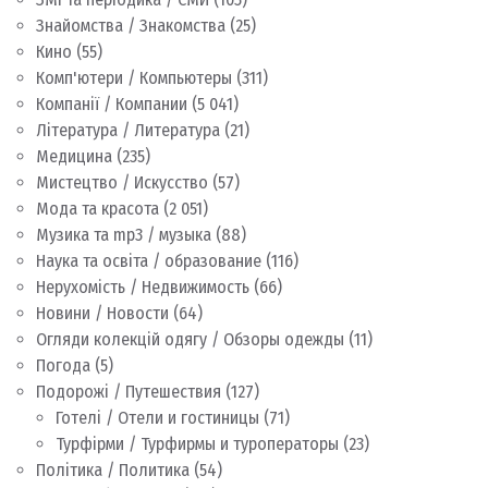
Знайомства / Знакомства
(25)
Кино
(55)
Комп'ютери / Компьютеры
(311)
Компанії / Компании
(5 041)
Література / Литература
(21)
Медицина
(235)
Мистецтво / Искусство
(57)
Мода та красота
(2 051)
Музика та mp3 / музыка
(88)
Наука та освіта / образование
(116)
Нерухомість / Недвижимость
(66)
Новини / Новости
(64)
Огляди колекцій одягу / Обзоры одежды
(11)
Погода
(5)
Подорожі / Путешествия
(127)
Готелі / Отели и гостиницы
(71)
Турфірми / Турфирмы и туроператоры
(23)
Політика / Политика
(54)