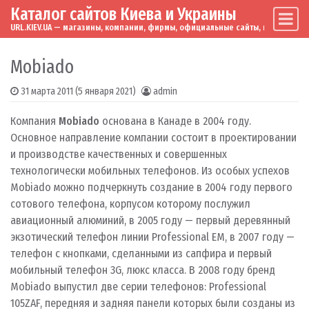
Каталог сайтов Киева и Украины
Skip to content
Main Navigation
URL.KIEV.UA — магазины, компании, фирмы, официальные сайты, мировые бренд
Mobiado
31 марта 2011
(5 января 2021)
admin
Компания
Mobiado
основана в Канаде в 2004 году.
Основное направление компании состоит в проектировании
и производстве качественных и совершенных
технологически мобильных телефонов. Из особых успехов
Mobiado можно подчеркнуть создание в 2004 году первого
сотового телефона, корпусом которому послужил
авиационный алюминий, в 2005 году — первый деревянный
экзотический телефон линии Professional EM, в 2007 году —
телефон с кнопками, сделанными из сапфира и первый
мобильный телефон 3G, люкс класса. В 2008 году бренд
Mobiado выпустил две серии телефонов: Professional
105ZAF, передняя и задняя панели которых были созданы из