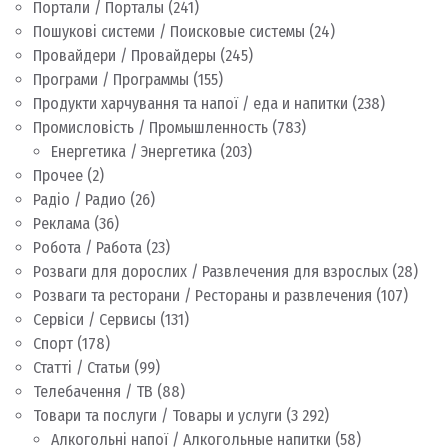
Портали / Порталы
(241)
Пошукові системи / Поисковые системы
(24)
Провайдери / Провайдеры
(245)
Програми / Программы
(155)
Продукти харчування та напої / еда и напитки
(238)
Промисловість / Промышленность
(783)
Енергетика / Энергетика
(203)
Прочее
(2)
Радіо / Радио
(26)
Реклама
(36)
Робота / Работа
(23)
Розваги для дорослих / Развлечения для взрослых
(28)
Розваги та ресторани / Рестораны и развлечения
(107)
Сервіси / Сервисы
(131)
Спорт
(178)
Статті / Статьи
(99)
Телебачення / ТВ
(88)
Товари та послуги / Товары и услуги
(3 292)
Алкогольні напої / Алкогольные напитки
(58)