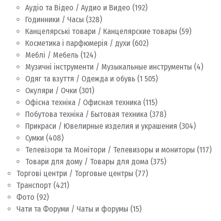
Аудіо та Відео / Аудио и Видео
(192)
Годинники / Часы
(328)
Канцелярські товари / Канцелярские товары
(59)
Косметика і парфюмерія / духи
(602)
Меблі / Мебель
(124)
Музичні інструменти / Музыкальные инструменты
(4)
Одяг та взуття / Одежда и обувь
(1 505)
Окуляри / Очки
(301)
Офісна техніка / Офисная техника
(115)
Побутова техніка / Бытовая техника
(378)
Прикраси / Ювелирные изделия и украшения
(304)
Сумки
(408)
Телевізори та Монітори / Телевизоры и мониторы
(117)
Товари для дому / Товары для дома
(375)
Торгові центри / Торговые центры
(77)
Транспорт
(421)
Фото
(92)
Чати та Форуми / Чаты и форумы
(15)