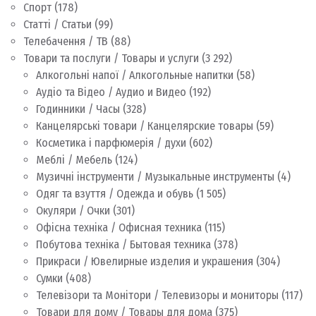
Спорт
(178)
Статті / Статьи
(99)
Телебачення / ТВ
(88)
Товари та послуги / Товары и услуги
(3 292)
Алкогольні напої / Алкогольные напитки
(58)
Аудіо та Відео / Аудио и Видео
(192)
Годинники / Часы
(328)
Канцелярські товари / Канцелярские товары
(59)
Косметика і парфюмерія / духи
(602)
Меблі / Мебель
(124)
Музичні інструменти / Музыкальные инструменты
(4)
Одяг та взуття / Одежда и обувь
(1 505)
Окуляри / Очки
(301)
Офісна техніка / Офисная техника
(115)
Побутова техніка / Бытовая техника
(378)
Прикраси / Ювелирные изделия и украшения
(304)
Сумки
(408)
Телевізори та Монітори / Телевизоры и мониторы
(117)
Товари для дому / Товары для дома
(375)