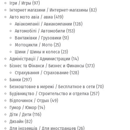
Ігри / Игры
(97)
Інтернет магазини / Интернет-магазины
(82)
Авто мото авіа / авиа
(419)
Авіакомпанії / Авиакомпании
(128)
Автомобілі / Автомобили
(153)
Вантажівки / Грузовики
(51)
Мотоцикли / Мото
(25)
Шини / Шины и колеса
(23)
Адміністрації / Администрации
(14)
Бізнес та Фінанси / Бизнес и Финансы
(373)
Страхування / Страхование
(128)
Банки
(297)
Безкоштовне в мережі / Бесплатное в сети
(70)
Будівництво / Строительство и отделка
(257)
Відпочинок / Отдых
(49)
Гумор / Юмор
(14)
Діти / Дети
(116)
Дизайн
(82)
Для іноземців / Для иностранцев
(26)