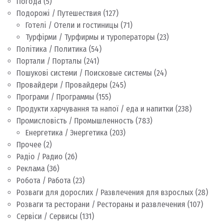
Погода
(5)
Подорожі / Путешествия
(127)
Готелі / Отели и гостиницы
(71)
Турфірми / Турфирмы и туроператоры
(23)
Політика / Политика
(54)
Портали / Порталы
(241)
Пошукові системи / Поисковые системы
(24)
Провайдери / Провайдеры
(245)
Програми / Программы
(155)
Продукти харчування та напої / еда и напитки
(238)
Промисловість / Промышленность
(783)
Енергетика / Энергетика
(203)
Прочее
(2)
Радіо / Радио
(26)
Реклама
(36)
Робота / Работа
(23)
Розваги для дорослих / Развлечения для взрослых
(28)
Розваги та ресторани / Рестораны и развлечения
(107)
Сервіси / Сервисы
(131)