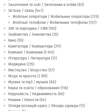
Захоплення та хобі / Увлечения и хобби
(83)
Зв'язок / Связь
(547)
Мобільні оператори / Мобильные операторы
(270)
Мобільні телефони / Мобильные телефоны
(137)
ЗМІ та періодика / СМИ
(103)
Знайомства / Знакомства
(25)
Кино
(55)
Комп'ютери / Компьютеры
(311)
Компанії / Компании
(5 041)
Література / Литература
(21)
Медицина
(235)
Мистецтво / Искусство
(57)
Мода та красота
(2 051)
Музика та mp3 / музыка
(88)
Наука та освіта / образование
(116)
Нерухомість / Недвижимость
(66)
Новини / Новости
(64)
Огляди колекцій одягу / Обзоры одежды
(11)