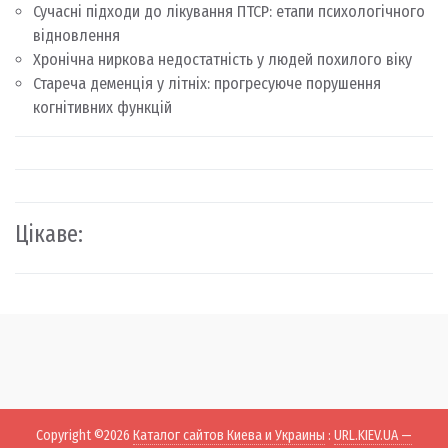
Сучасні підходи до лікування ПТСР: етапи психологічного
відновлення
Хронічна ниркова недостатність у людей похилого віку
Стареча деменція у літніх: прогресуюче порушення
когнітивних функцій
Цікаве:
Copyright ©2026
Каталог сайтов Киева и Украины
:
URL.KIEV.UA —