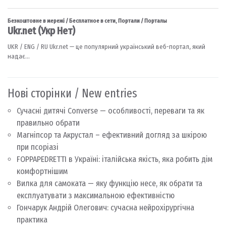
Нові сторінки / New entries
Сучасні дитячі Converse — особливості, переваги та як
правильно обрати
Магніпсор та Акрустал – ефективний догляд за шкірою
при псоріазі
FOPPAPEDRETTI в Україні: італійська якість, яка робить дім
комфортнішим
Вилка для самоката — яку функцію несе, як обрати та
експлуатувати з максимальною ефективністю
Гончарук Андрій Олегович: сучасна нейрохірургічна
практика