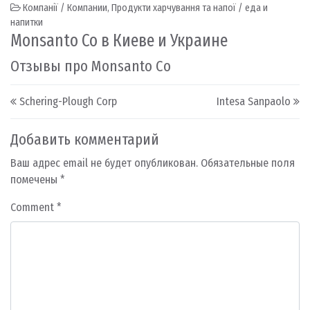
Компанії / Компании
,
Продукти харчування та напої / еда и
напитки
Monsanto Co в Киеве и Украине
Отзывы про Monsanto Co
Post navigation
Schering-Plough Corp
Intesa Sanpaolo
Добавить комментарий
Ваш адрес email не будет опубликован.
Обязательные поля
помечены
*
Comment
*