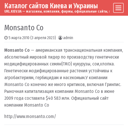
Каталог сайтов Киева и Украины
Skip to content
Main Navigation
URL.KIEV.UA — магазины, компании, фирмы, официальные сайты, мировые бренд
Monsanto Co
5 марта 2010
(3 апреля 2023)
admin
Monsanto Co
— американская транснациональная компания,
абсолютный мировой лидер по производству генетически
модицифицированных семян(ГМО) кукурузы, сои,хлопка.
Генетически модифицированные растения устойчивы к
агробактериям, гербицидам и насекомым.У компании
Monsanto Co конечно же много критиков, включая Гринпис.
Рыночная капитализация компании Monsanto Co в июне
2009 года составила $40 583 млн. Официальный сайт
компании Monsanto Co
http://www.monsanto.com/