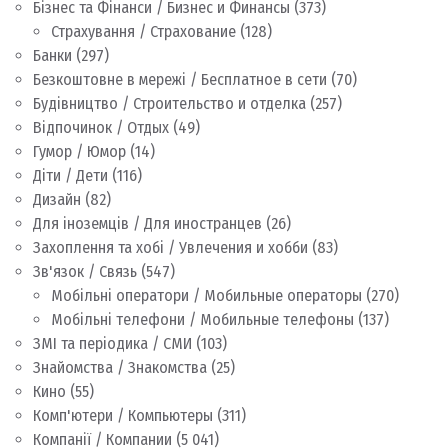
Бізнес та Фінанси / Бизнес и Финансы
(373)
Страхування / Страхование
(128)
Банки
(297)
Безкоштовне в мережі / Бесплатное в сети
(70)
Будівництво / Строительство и отделка
(257)
Відпочинок / Отдых
(49)
Гумор / Юмор
(14)
Діти / Дети
(116)
Дизайн
(82)
Для іноземців / Для иностранцев
(26)
Захоплення та хобі / Увлечения и хобби
(83)
Зв'язок / Связь
(547)
Мобільні оператори / Мобильные операторы
(270)
Мобільні телефони / Мобильные телефоны
(137)
ЗМІ та періодика / СМИ
(103)
Знайомства / Знакомства
(25)
Кино
(55)
Комп'ютери / Компьютеры
(311)
Компанії / Компании
(5 041)