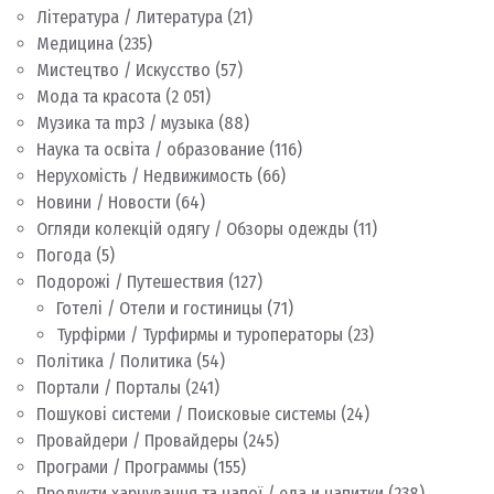
Література / Литература
(21)
Медицина
(235)
Мистецтво / Искусство
(57)
Мода та красота
(2 051)
Музика та mp3 / музыка
(88)
Наука та освіта / образование
(116)
Нерухомість / Недвижимость
(66)
Новини / Новости
(64)
Огляди колекцій одягу / Обзоры одежды
(11)
Погода
(5)
Подорожі / Путешествия
(127)
Готелі / Отели и гостиницы
(71)
Турфірми / Турфирмы и туроператоры
(23)
Політика / Политика
(54)
Портали / Порталы
(241)
Пошукові системи / Поисковые системы
(24)
Провайдери / Провайдеры
(245)
Програми / Программы
(155)
Продукти харчування та напої / еда и напитки
(238)