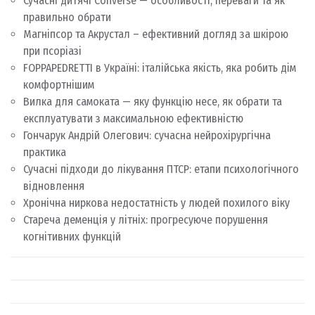
Сучасні дитячі Converse — особливості, переваги та як
правильно обрати
Магніпсор та Акрустал – ефективний догляд за шкірою
при псоріазі
FOPPAPEDRETTI в Україні: італійська якість, яка робить дім
комфортнішим
Вилка для самоката — яку функцію несе, як обрати та
експлуатувати з максимальною ефективністю
Гончарук Андрій Олегович: сучасна нейрохірургічна
практика
Сучасні підходи до лікування ПТСР: етапи психологічного
відновлення
Хронічна ниркова недостатність у людей похилого віку
Стареча деменція у літніх: прогресуюче порушення
когнітивних функцій