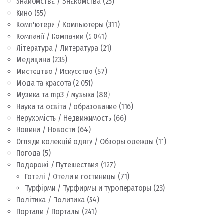
Знайомства / Знакомства
(25)
Кино
(55)
Комп'ютери / Компьютеры
(311)
Компанії / Компании
(5 041)
Література / Литература
(21)
Медицина
(235)
Мистецтво / Искусство
(57)
Мода та красота
(2 051)
Музика та mp3 / музыка
(88)
Наука та освіта / образование
(116)
Нерухомість / Недвижимость
(66)
Новини / Новости
(64)
Огляди колекцій одягу / Обзоры одежды
(11)
Погода
(5)
Подорожі / Путешествия
(127)
Готелі / Отели и гостиницы
(71)
Турфірми / Турфирмы и туроператоры
(23)
Політика / Политика
(54)
Портали / Порталы
(241)