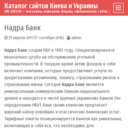
Каталог сайтов Киева и Украины
Skip to content
Main Navigation
URL.KIEV.UA — магазины, компании, фирмы, официальные сайты, мировые бренд
Надра Банк
29 апреля 2011
(17 сентября 2018)
admin
Надра Банк
создан НБУ в 1993 году. Специализировался
изначально сугубо на обслуживании угольной
промышленности. В текущее время актив фондов в себя
включает компании, которые предоставляют услуги по
кредитованию розничному, лизингу, страхованию рисков и
страхованию жизни. Сегодня
Надра Банк
является
универсальным коммерческим банком национального
уровня и находится в числе крупных украинских банков (по
определению НБУ). Банк своим клиентам предлагает
широкий набор новейших и классических банковских услуг.
Тарифные пакеты позиционируются Банком как уникальные,
включающие в себя все, что необходимо для