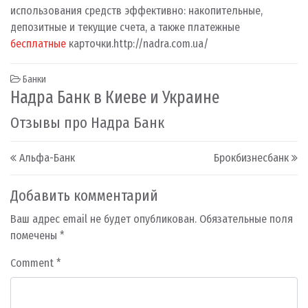
использования средств эффективно: накопительные,
депозитные и текущие счета, а также платежные
бесплатные
карточки.
http://nadra.com.ua/
Банки
Надра Банк в Киеве и Украине
Отзывы про Надра Банк
Post navigation
Альфа-Банк
Брокбизнесбанк
Добавить комментарий
Ваш адрес email не будет опубликован.
Обязательные поля
помечены
*
Comment
*