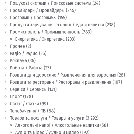
Пошукові системи / Поисковые системы
(24)
Провайдери / Провайдеры
(245)
Програми / Программы
(155)
Продукти харчування та напої / еда и напитки
(238)
Промисловість / Промышленность
(783)
Енергетика / Энергетика
(203)
Прочее
(2)
Радіо / Радио
(26)
Реклама
(36)
Робота / Работа
(23)
Розваги для дорослих / Развлечения для взрослых
(28)
Розваги та ресторани / Рестораны и развлечения
(107)
Сервіси / Сервисы
(131)
Спорт
(178)
Статті / Статьи
(99)
Телебачення / ТВ
(88)
Товари та послуги / Товары и услуги
(3 292)
Алкогольні напої / Алкогольные напитки
(58)
Аудіо та Відео / Аудио и Видео
(192)