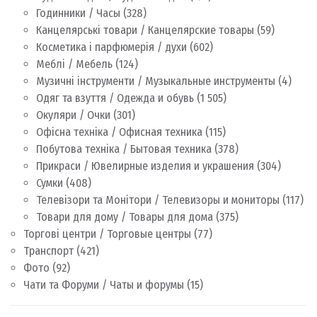
Годинники / Часы
(328)
Канцелярські товари / Канцелярские товары
(59)
Косметика і парфюмерія / духи
(602)
Меблі / Мебель
(124)
Музичні інструменти / Музыкальные инструменты
(4)
Одяг та взуття / Одежда и обувь
(1 505)
Окуляри / Очки
(301)
Офісна техніка / Офисная техника
(115)
Побутова техніка / Бытовая техника
(378)
Прикраси / Ювелирные изделия и украшения
(304)
Сумки
(408)
Телевізори та Монітори / Телевизоры и мониторы
(117)
Товари для дому / Товары для дома
(375)
Торгові центри / Торговые центры
(77)
Транспорт
(421)
Фото
(92)
Чати та Форуми / Чаты и форумы
(15)