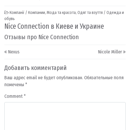
Компанії / Компании
,
Мода та красота
,
Одяг та взуття / Одежда и
обувь
Nice Connection в Киеве и Украине
Отзывы про Nice Connection
Post navigation
Nexus
Nicole Miller
Добавить комментарий
Ваш адрес email не будет опубликован.
Обязательные поля
помечены
*
Comment
*