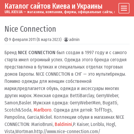
Каталог сайтов Киева и Украины
Skip to content
Main Navigation
URL.KIEV.UA — магазины, компании, фирмы, официальные сайты, мировые бренд
Nice Connection
9 февраля 2011
(8 марта 2023)
admin
Бренд
NICE CONNECTION
был создан в 1997 году и с самого
старта имел огромный успех. Одежда этого бренда сегодня
представлена в бутиках и специальных отделах торговых
домов Европы. NICE CONNECTION в СНГ — это мультибренды.
Помимо одежды для женщин собственной
марки,предлагается обувь, одежда и аксессуары многих
других марок. Женская одежда: BettiBarclay, GerryWeber,
Samon,Basler. Мужская одежда: GerryWeberMen, Bugatti,
Scotch&Soda,
Marlboro
. Одежда для детей: ToffTogs,
Pampolina, Garcia,Nickel. Коллекции обуви в магазинах NICE
CONNECTION: MarioBruni,
Baldinini
,P. Kaiser, Loriblu, Hogl,
Vista,Wortman.
http://www.nice-connection.com/