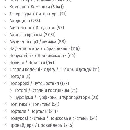
Компанії / Компании
(5 041)
Література / Литература
(21)
Медицина
(235)
Мистецтво / Искусство
(57)
Мода та красота
(2 051)
Музика та mp3 / музыка
(88)
Наука та освіта / образование
(116)
Нерухомість / Недвижимость
(66)
Новини / Новости
(64)
Огляди колекцій одягу / Обзоры одежды
(11)
Погода
(5)
Подорожі / Путешествия
(127)
Готелі / Отели и гостиницы
(71)
Турфірми / Турфирмы и туроператоры
(23)
Політика / Политика
(54)
Портали / Порталы
(241)
Пошукові системи / Поисковые системы
(24)
Провайдери / Провайдеры
(245)