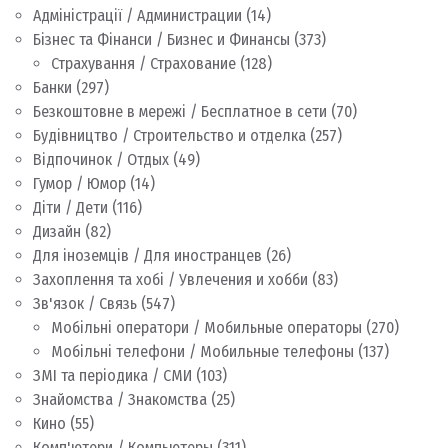
Адміністрації / Администрации
(14)
Бізнес та Фінанси / Бизнес и Финансы
(373)
Страхування / Страхование
(128)
Банки
(297)
Безкоштовне в мережі / Бесплатное в сети
(70)
Будівництво / Строительство и отделка
(257)
Відпочинок / Отдых
(49)
Гумор / Юмор
(14)
Діти / Дети
(116)
Дизайн
(82)
Для іноземців / Для иностранцев
(26)
Захоплення та хобі / Увлечения и хобби
(83)
Зв'язок / Связь
(547)
Мобільні оператори / Мобильные операторы
(270)
Мобільні телефони / Мобильные телефоны
(137)
ЗМІ та періодика / СМИ
(103)
Знайомства / Знакомства
(25)
Кино
(55)
Комп'ютери / Компьютеры
(311)