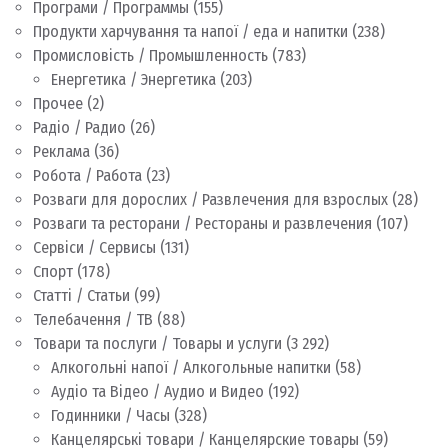
Програми / Программы
(155)
Продукти харчування та напої / еда и напитки
(238)
Промисловість / Промышленность
(783)
Енергетика / Энергетика
(203)
Прочее
(2)
Радіо / Радио
(26)
Реклама
(36)
Робота / Работа
(23)
Розваги для дорослих / Развлечения для взрослых
(28)
Розваги та ресторани / Рестораны и развлечения
(107)
Сервіси / Сервисы
(131)
Спорт
(178)
Статті / Статьи
(99)
Телебачення / ТВ
(88)
Товари та послуги / Товары и услуги
(3 292)
Алкогольні напої / Алкогольные напитки
(58)
Аудіо та Відео / Аудио и Видео
(192)
Годинники / Часы
(328)
Канцелярські товари / Канцелярские товары
(59)