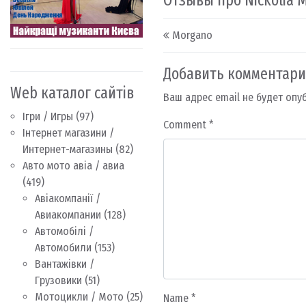
Отзывы про Nickolia 
Post navigation
Morgano
Добавить комментар
Web каталог сайтів
Ваш адрес email не будет опу
Ігри / Игры
(97)
Comment
*
Інтернет магазини /
Интернет-магазины
(82)
Авто мото авіа / авиа
(419)
Авіакомпанії /
Авиакомпании
(128)
Автомобілі /
Автомобили
(153)
Вантажівки /
Грузовики
(51)
Мотоцикли / Мото
(25)
Name
*