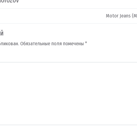
Morozov
Motor Jeans (
ий
бликован.
Обязательные поля помечены
*