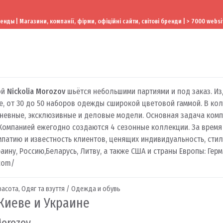
ы | Магазини, компанії, фірми, офіційні сайти, світові бренди | > 7000 websi
ой
Nickolia Morozov
шьётся небольшими партиями и под заказ. И
е, от 30 до 50 наборов одежды сширокой цветовой гаммой. В ко
невные, эксклюзивные и деловые модели. Основная задача компа
.Компанией ежегодно создаются 4 сезонные коллекции. За время
мпатию и известность клиентов, ценящих индивидуальность, стил
аину, Россию,Беларусь, Литву, а также США и страны Европы: Ге
com/
расота
,
Одяг та взуття / Одежда и обувь
 Киеве и Украине