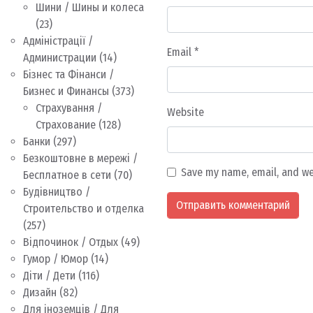
Шини / Шины и колеса
(23)
Адміністрації /
Email
*
Администрации
(14)
Бізнес та Фінанси /
Бизнес и Финансы
(373)
Страхування /
Website
Страхование
(128)
Банки
(297)
Безкоштовне в мережі /
Save my name, email, and we
Бесплатное в сети
(70)
Будівництво /
Строительство и отделка
(257)
Відпочинок / Отдых
(49)
Гумор / Юмор
(14)
Діти / Дети
(116)
Дизайн
(82)
Для іноземців / Для