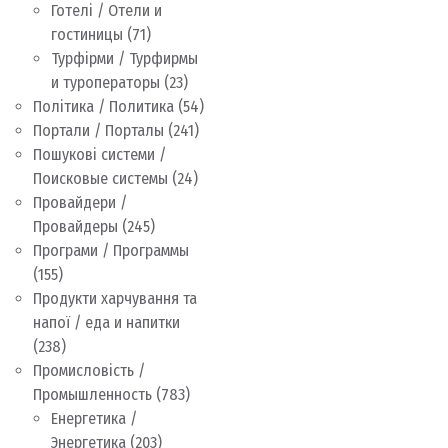
Готелі / Отели и
гостиницы
(71)
Турфірми / Турфирмы
и туроператоры
(23)
Політика / Политика
(54)
Портали / Порталы
(241)
Пошукові системи /
Поисковые системы
(24)
Провайдери /
Провайдеры
(245)
Програми / Программы
(155)
Продукти харчування та
напої / еда и напитки
(238)
Промисловість /
Промышленность
(783)
Енергетика /
Энергетика
(203)