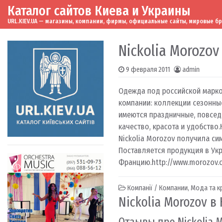
Каталог сайтов Киева и Украины
Skip to content
Main Navigation
URL.KIEV.UA — магазины, компании, фирмы, официальные сайты, мировые бренд
Nickolia Morozov
9 февраля 2011
admin
Одежда под российской марк
компании: коллекции сезонны
имеются праздничные, повсед
качество, красота и удобство
Nickolia Morozov получила си
Поставляется продукция в Укр
Францию.
http://www.morozov.
Компанії / Компании
,
Мода та к
Nickolia Morozov в