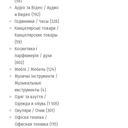
(58)
Аудіо та Відео / Аудио
и Видео
(192)
Годинники / Часы
(328)
Канцелярські товари /
Канцелярские товары
(59)
Косметика і
парфюмерія / духи
(602)
Меблі / Мебель
(124)
Музичні інструменти /
Музыкальные
инструменты
(4)
Одяг та взуття /
Одежда и обувь
(1 505)
Окуляри / Очки
(301)
Офісна техніка /
Офисная техника
(115)