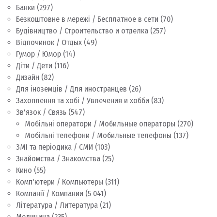
Банки
(297)
Безкоштовне в мережі / Бесплатное в сети
(70)
Будівництво / Строительство и отделка
(257)
Відпочинок / Отдых
(49)
Гумор / Юмор
(14)
Діти / Дети
(116)
Дизайн
(82)
Для іноземців / Для иностранцев
(26)
Захоплення та хобі / Увлечения и хобби
(83)
Зв'язок / Связь
(547)
Мобільні оператори / Мобильные операторы
(270)
Мобільні телефони / Мобильные телефоны
(137)
ЗМІ та періодика / СМИ
(103)
Знайомства / Знакомства
(25)
Кино
(55)
Комп'ютери / Компьютеры
(311)
Компанії / Компании
(5 041)
Література / Литература
(21)
Медицина
(235)