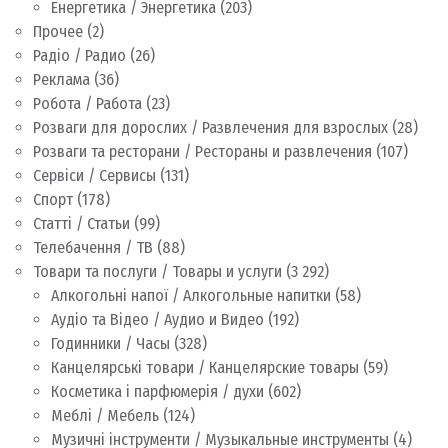
Енергетика / Энергетика
(203)
Прочее
(2)
Радіо / Радио
(26)
Реклама
(36)
Робота / Работа
(23)
Розваги для дорослих / Развлечения для взрослых
(28)
Розваги та ресторани / Рестораны и развлечения
(107)
Сервіси / Сервисы
(131)
Спорт
(178)
Статті / Статьи
(99)
Телебачення / ТВ
(88)
Товари та послуги / Товары и услуги
(3 292)
Алкогольні напої / Алкогольные напитки
(58)
Аудіо та Відео / Аудио и Видео
(192)
Годинники / Часы
(328)
Канцелярські товари / Канцелярские товары
(59)
Косметика і парфюмерія / духи
(602)
Меблі / Мебель
(124)
Музичні інструменти / Музыкальные инструменты
(4)