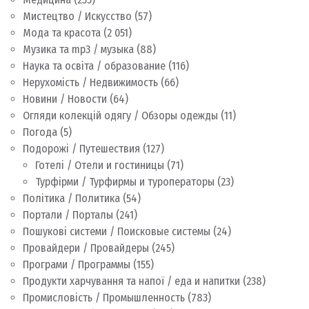
Мистецтво / Искусство
(57)
Мода та красота
(2 051)
Музика та mp3 / музыка
(88)
Наука та освіта / образование
(116)
Нерухомість / Недвижимость
(66)
Новини / Новости
(64)
Огляди колекцій одягу / Обзоры одежды
(11)
Погода
(5)
Подорожі / Путешествия
(127)
Готелі / Отели и гостиницы
(71)
Турфірми / Турфирмы и туроператоры
(23)
Політика / Политика
(54)
Портали / Порталы
(241)
Пошукові системи / Поисковые системы
(24)
Провайдери / Провайдеры
(245)
Програми / Программы
(155)
Продукти харчування та напої / еда и напитки
(238)
Промисловість / Промышленность
(783)