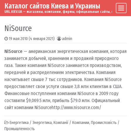
Каталог сайтов Киева и Украины
Skip to content
Main Navigation
URL.KIEV.UA — магазины, компании, фирмы, официальные сайты, мировые бренд
NiSource
19 мая 2010
(4 января 2021)
admin
NiSource
— американская энергетическая компания, которая
занимается добычей, хранением и продажей природного
газа. Также компания NiSource занимается производством,
передачей и распределением электричества. Компания
насчитывает свыше 7 тыс сотрудников. Компания NiSource
предоставляет свои услуги свыше 3,8 млн клиентам в США.
Финансовые поступления компании NiSource в 2009 году
составили $9,069.5 млн, прибыль $79.0 млн. Официальный
сайт компании NiSource
http://www.nisource.com/
Енергетика / Энергетика
,
Компанії / Компании
,
Промисловість /
Промышленность