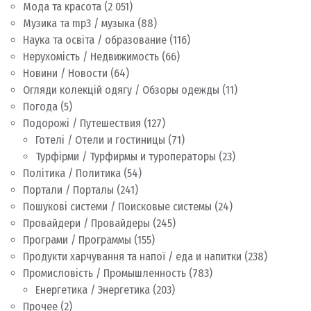
Мода та красота
(2 051)
Музика та mp3 / музыка
(88)
Наука та освіта / образование
(116)
Нерухомість / Недвижимость
(66)
Новини / Новости
(64)
Огляди колекцій одягу / Обзоры одежды
(11)
Погода
(5)
Подорожі / Путешествия
(127)
Готелі / Отели и гостиницы
(71)
Турфірми / Турфирмы и туроператоры
(23)
Політика / Политика
(54)
Портали / Порталы
(241)
Пошукові системи / Поисковые системы
(24)
Провайдери / Провайдеры
(245)
Програми / Программы
(155)
Продукти харчування та напої / еда и напитки
(238)
Промисловість / Промышленность
(783)
Енергетика / Энергетика
(203)
Прочее
(2)