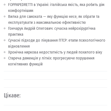
FOPPAPEDRETTI в Україні: італійська якість, яка робить дім
комфортнішим
Вилка для самоката — яку функцію несе, як обрати та
експлуатувати з максимальною ефективністю
Гончарук Андрій Олегович: сучасна нейрохірургічна
практика
Сучасні підходи до лікування ПТСР: етапи психологічного
відновлення
Хронічна ниркова недостатність у людей похилого віку
Стареча деменція у літніх: прогресуюче порушення
когнітивних функцій
Цікаве: