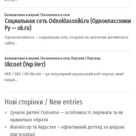
Нові сторінки / New entries
Сучасні дитячі Converse — особливості, переваги та як
правильно обрати
Магніпсор та Акрустал – ефективний догляд за шкірою
при псоріазі