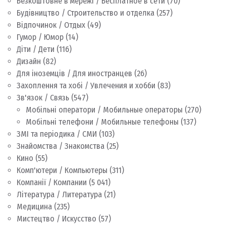
Безкоштовне в мережі / Бесплатное в сети
(70)
Будівництво / Строительство и отделка
(257)
Відпочинок / Отдых
(49)
Гумор / Юмор
(14)
Діти / Дети
(116)
Дизайн
(82)
Для іноземців / Для иностранцев
(26)
Захоплення та хобі / Увлечения и хобби
(83)
Зв'язок / Связь
(547)
Мобільні оператори / Мобильные операторы
(270)
Мобільні телефони / Мобильные телефоны
(137)
ЗМІ та періодика / СМИ
(103)
Знайомства / Знакомства
(25)
Кино
(55)
Комп'ютери / Компьютеры
(311)
Компанії / Компании
(5 041)
Література / Литература
(21)
Медицина
(235)
Мистецтво / Искусство
(57)