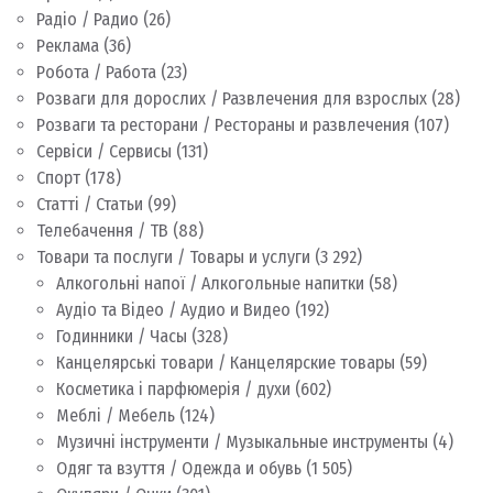
Радіо / Радио
(26)
Реклама
(36)
Робота / Работа
(23)
Розваги для дорослих / Развлечения для взрослых
(28)
Розваги та ресторани / Рестораны и развлечения
(107)
Сервіси / Сервисы
(131)
Спорт
(178)
Статті / Статьи
(99)
Телебачення / ТВ
(88)
Товари та послуги / Товары и услуги
(3 292)
Алкогольні напої / Алкогольные напитки
(58)
Аудіо та Відео / Аудио и Видео
(192)
Годинники / Часы
(328)
Канцелярські товари / Канцелярские товары
(59)
Косметика і парфюмерія / духи
(602)
Меблі / Мебель
(124)
Музичні інструменти / Музыкальные инструменты
(4)
Одяг та взуття / Одежда и обувь
(1 505)