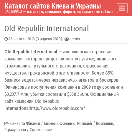
Каталог сайтов Киева и Украины
Skip to content
Main Navigation
URL.KIEV.UA — магазины, компании, фирмы, официальные сайты, мировые бренд
Old Republic International
26 августа 2010
(3 апреля 2023)
admin
Old Republic International
— американская страховая
компания, которая предоставляет услуги медицинского
страхования, титульного страхования, страхования
имущества, гражданской ответственности. Более 85%
бизнеса ведется через независимых агентов и брокеров.
Финансовые поступления компании в 2009 году составили
$3,237.7 млн, убытки составили $558.3 млн. Официальный
сайт компании Old Republic
International
http://www.oldrepublic.com/
Бізнес та Фінанси / Бизнес и Финансы
,
Компанії / Компании
,
Страхування / Страхование