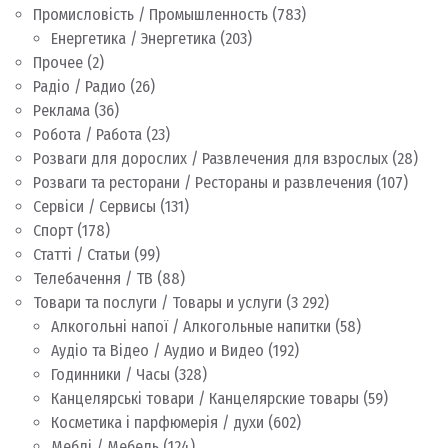
Промисловість / Промышленность
(783)
Енергетика / Энергетика
(203)
Прочее
(2)
Радіо / Радио
(26)
Реклама
(36)
Робота / Работа
(23)
Розваги для дорослих / Развлечения для взрослых
(28)
Розваги та ресторани / Рестораны и развлечения
(107)
Сервіси / Сервисы
(131)
Спорт
(178)
Статті / Статьи
(99)
Телебачення / ТВ
(88)
Товари та послуги / Товары и услуги
(3 292)
Алкогольні напої / Алкогольные напитки
(58)
Аудіо та Відео / Аудио и Видео
(192)
Годинники / Часы
(328)
Канцелярські товари / Канцелярские товары
(59)
Косметика і парфюмерія / духи
(602)
Меблі / Мебель
(124)