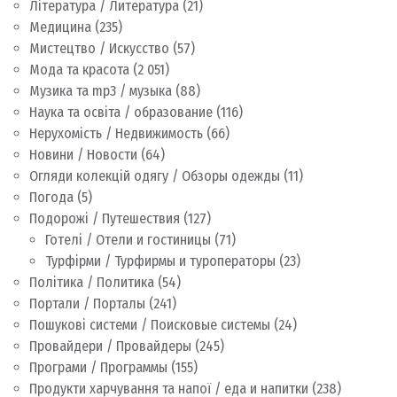
Література / Литература
(21)
Медицина
(235)
Мистецтво / Искусство
(57)
Мода та красота
(2 051)
Музика та mp3 / музыка
(88)
Наука та освіта / образование
(116)
Нерухомість / Недвижимость
(66)
Новини / Новости
(64)
Огляди колекцій одягу / Обзоры одежды
(11)
Погода
(5)
Подорожі / Путешествия
(127)
Готелі / Отели и гостиницы
(71)
Турфірми / Турфирмы и туроператоры
(23)
Політика / Политика
(54)
Портали / Порталы
(241)
Пошукові системи / Поисковые системы
(24)
Провайдери / Провайдеры
(245)
Програми / Программы
(155)
Продукти харчування та напої / еда и напитки
(238)