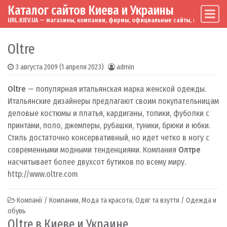
Каталог сайтов Киева и Украины
Skip to content
Main Navigation
URL.KIEV.UA — магазины, компании, фирмы, официальные сайты, мировые бренд
Oltre
3 августа 2009
(1 апреля 2023)
admin
Oltre
— популярная итальянская марка женской одежды.
Итальянские дизайнеры предлагают своим покупательницам
деловые костюмы и платья, кардиганы, топики, фуболки с
принтами, поло, джемперы, рубашки, туники, брюки и юбки.
Стиль достаточно консервативный, но идет четко в ногу с
современными модными тенденциями. Компания
Олтре
насчитывает более двухсот бутиков по всему миру.
http://www.oltre.com
Компанії / Компании
,
Мода та красота
,
Одяг та взуття / Одежда и
обувь
Oltre в Киеве и Украине