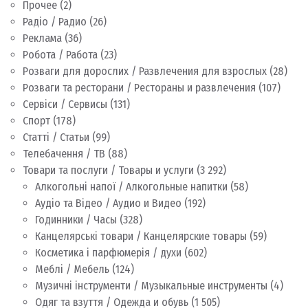
Прочее
(2)
Радіо / Радио
(26)
Реклама
(36)
Робота / Работа
(23)
Розваги для дорослих / Развлечения для взрослых
(28)
Розваги та ресторани / Рестораны и развлечения
(107)
Сервіси / Сервисы
(131)
Спорт
(178)
Статті / Статьи
(99)
Телебачення / ТВ
(88)
Товари та послуги / Товары и услуги
(3 292)
Алкогольні напої / Алкогольные напитки
(58)
Аудіо та Відео / Аудио и Видео
(192)
Годинники / Часы
(328)
Канцелярські товари / Канцелярские товары
(59)
Косметика і парфюмерія / духи
(602)
Меблі / Мебель
(124)
Музичні інструменти / Музыкальные инструменты
(4)
Одяг та взуття / Одежда и обувь
(1 505)