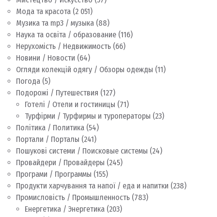
Мода та красота
(2 051)
Музика та mp3 / музыка
(88)
Наука та освіта / образование
(116)
Нерухомість / Недвижимость
(66)
Новини / Новости
(64)
Огляди колекцій одягу / Обзоры одежды
(11)
Погода
(5)
Подорожі / Путешествия
(127)
Готелі / Отели и гостиницы
(71)
Турфірми / Турфирмы и туроператоры
(23)
Політика / Политика
(54)
Портали / Порталы
(241)
Пошукові системи / Поисковые системы
(24)
Провайдери / Провайдеры
(245)
Програми / Программы
(155)
Продукти харчування та напої / еда и напитки
(238)
Промисловість / Промышленность
(783)
Енергетика / Энергетика
(203)