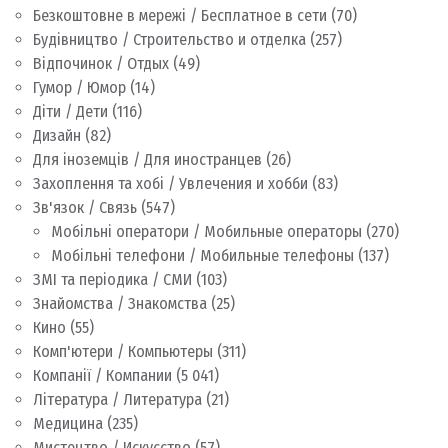
Безкоштовне в мережі / Бесплатное в сети
(70)
Будівництво / Строительство и отделка
(257)
Відпочинок / Отдых
(49)
Гумор / Юмор
(14)
Діти / Дети
(116)
Дизайн
(82)
Для іноземців / Для иностранцев
(26)
Захоплення та хобі / Увлечения и хобби
(83)
Зв'язок / Связь
(547)
Мобільні оператори / Мобильные операторы
(270)
Мобільні телефони / Мобильные телефоны
(137)
ЗМІ та періодика / СМИ
(103)
Знайомства / Знакомства
(25)
Кино
(55)
Комп'ютери / Компьютеры
(311)
Компанії / Компании
(5 041)
Література / Литература
(21)
Медицина
(235)
Мистецтво / Искусство
(57)