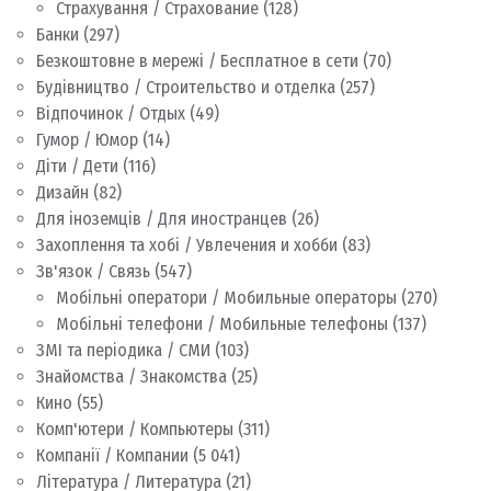
Страхування / Страхование
(128)
Банки
(297)
Безкоштовне в мережі / Бесплатное в сети
(70)
Будівництво / Строительство и отделка
(257)
Відпочинок / Отдых
(49)
Гумор / Юмор
(14)
Діти / Дети
(116)
Дизайн
(82)
Для іноземців / Для иностранцев
(26)
Захоплення та хобі / Увлечения и хобби
(83)
Зв'язок / Связь
(547)
Мобільні оператори / Мобильные операторы
(270)
Мобільні телефони / Мобильные телефоны
(137)
ЗМІ та періодика / СМИ
(103)
Знайомства / Знакомства
(25)
Кино
(55)
Комп'ютери / Компьютеры
(311)
Компанії / Компании
(5 041)
Література / Литература
(21)