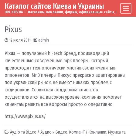
Каталог сайтов Киева и Украины
Skip to content
Main Navigation
URL.KIEV.UA — магазины, компании, фирмы, официальные сайты, мировые бренд
Pixus
12 июля 2011
admin
Pixus
— популярный hi-tech бренд, производящий
качественные соверменные mp3 плееры, который
превосходят технологически многих своих именитых
оппонентов. Мп3 плееры Пиксус прекрасно адаптированы
под украинский рынок, не имеют никаких проблем с
кодировкой. Сервисная поддержка клиентов
осуществляется на высоком уровне, компания помогает
клиентам решить все вопросы просто о оперативно
http://www.pixus.ua/
Аудіо та Відео / Аудио и Видео
,
Компанії / Компании
,
Музика та