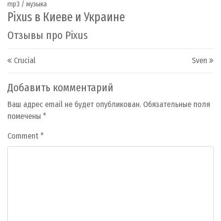
mp3 / музыка
Pixus в Киеве и Украине
Отзывы про Pixus
Post navigation
Crucial
Sven
Добавить комментарий
Ваш адрес email не будет опубликован.
Обязательные поля
помечены
*
Comment
*