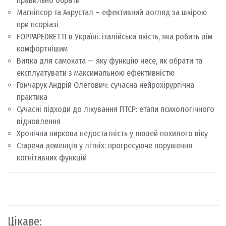
правильно обрати
Магніпсор та Акрустал – ефективний догляд за шкірою
при псоріазі
FOPPAPEDRETTI в Україні: італійська якість, яка робить дім
комфортнішим
Вилка для самоката — яку функцію несе, як обрати та
експлуатувати з максимальною ефективністю
Гончарук Андрій Олегович: сучасна нейрохірургічна
практика
Сучасні підходи до лікування ПТСР: етапи психологічного
відновлення
Хронічна ниркова недостатність у людей похилого віку
Стареча деменція у літніх: прогресуюче порушення
когнітивних функцій
Цікаве: