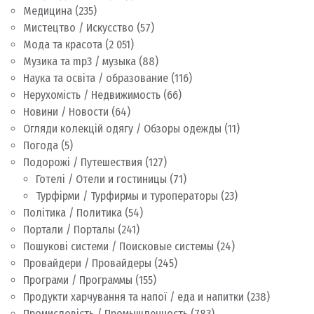
Медицина
(235)
Мистецтво / Искусство
(57)
Мода та красота
(2 051)
Музика та mp3 / музыка
(88)
Наука та освіта / образование
(116)
Нерухомість / Недвижимость
(66)
Новини / Новости
(64)
Огляди колекцій одягу / Обзоры одежды
(11)
Погода
(5)
Подорожі / Путешествия
(127)
Готелі / Отели и гостиницы
(71)
Турфірми / Турфирмы и туроператоры
(23)
Політика / Политика
(54)
Портали / Порталы
(241)
Пошукові системи / Поисковые системы
(24)
Провайдери / Провайдеры
(245)
Програми / Программы
(155)
Продукти харчування та напої / еда и напитки
(238)
Промисловість / Промышленность
(783)