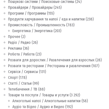
Пошукові системи / Поисковые системы
(24)
Провайдери / Провайдеры
(245)
Програми / Программы
(155)
Продукти харчування та напої / еда и напитки
(238)
Промисловість / Промышленность
(783)
Енергетика / Энергетика
(203)
Прочее
(2)
Радіо / Радио
(26)
Реклама
(36)
Робота / Работа
(23)
Розваги для дорослих / Развлечения для взрослых
(28)
Розваги та ресторани / Рестораны и развлечения
(107)
Сервіси / Сервисы
(131)
Спорт
(178)
Статті / Статьи
(99)
Телебачення / ТВ
(88)
Товари та послуги / Товары и услуги
(3 292)
Алкогольні напої / Алкогольные напитки
(58)
Аудіо та Відео / Аудио и Видео
(192)