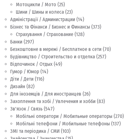
Мотоцикли / Мото
(25)
Шини / Шины и колеса
(23)
Адміністрації / Администрации
(14)
Бізнес та Фінанси / Бизнес и Финансы
(373)
Страхування / Страхование
(128)
Банки
(297)
Безкоштовне в мережі / Бесплатное в сети
(70)
Будівництво / Строительство и отделка
(257)
Відпочинок / Отдых
(49)
Гумор / Юмор
(14)
Діти / Дети
(116)
Дизайн
(82)
Для іноземців / Для иностранцев
(26)
Захоплення та хобі / Увлечения и хобби
(83)
Зв'язок / Связь
(547)
Мобільні оператори / Мобильные операторы
(270)
Мобільні телефони / Мобильные телефоны
(137)
ЗМІ та періодика / СМИ
(103)
Знайомства / Знакомства
(25)