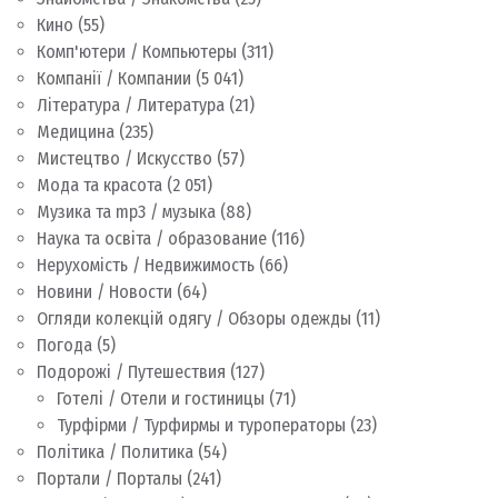
Кино
(55)
Комп'ютери / Компьютеры
(311)
Компанії / Компании
(5 041)
Література / Литература
(21)
Медицина
(235)
Мистецтво / Искусство
(57)
Мода та красота
(2 051)
Музика та mp3 / музыка
(88)
Наука та освіта / образование
(116)
Нерухомість / Недвижимость
(66)
Новини / Новости
(64)
Огляди колекцій одягу / Обзоры одежды
(11)
Погода
(5)
Подорожі / Путешествия
(127)
Готелі / Отели и гостиницы
(71)
Турфірми / Турфирмы и туроператоры
(23)
Політика / Политика
(54)
Портали / Порталы
(241)