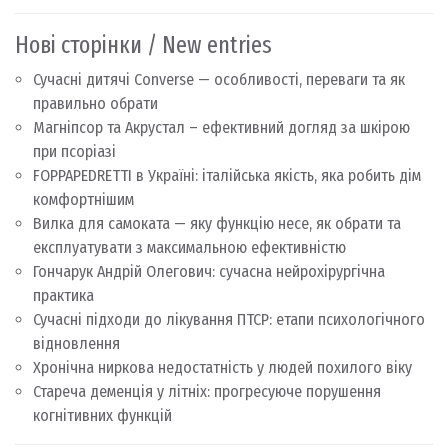
Нові сторінки / New entries
Сучасні дитячі Converse — особливості, переваги та як
правильно обрати
Магніпсор та Акрустал – ефективний догляд за шкірою
при псоріазі
FOPPAPEDRETTI в Україні: італійська якість, яка робить дім
комфортнішим
Вилка для самоката — яку функцію несе, як обрати та
експлуатувати з максимальною ефективністю
Гончарук Андрій Олегович: сучасна нейрохірургічна
практика
Сучасні підходи до лікування ПТСР: етапи психологічного
відновлення
Хронічна ниркова недостатність у людей похилого віку
Стареча деменція у літніх: прогресуюче порушення
когнітивних функцій