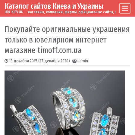
Каталог сайтов Киева и Украины
Skip to content
Main Navigation
URL.KIEV.UA — магазины, компании, фирмы, официальные сайты, мировые бренд
Покупайте оригинальные украшения
только в ювелирном интернет
магазине timoff.com.ua
13 декабря 2015
(27 декабря 2020)
admin