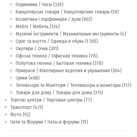
Годинники / Часы
(328)
Канцелярські товари / Канцелярские товары
(59)
Косметика і парфюмерія / духи
(602)
Меблі / Мебель
(124)
Музичні інструменти / Музыкальные инструменты
(4)
Одяг та взуття / Одежда и обувь
(1 505)
Окуляри / Очки
(301)
Офісна техніка / Офисная техника
(115)
Побутова техніка / Бытовая техника
(378)
Прикраси / Ювелирные изделия и украшения
(304)
Сумки
(408)
Телевізори та Монітори / Телевизоры и мониторы
(117)
Товари для дому / Товары для дома
(375)
Торгові центри / Торговые центры
(77)
Транспорт
(421)
Фото
(92)
Чати та Форуми / Чаты и форумы
(15)