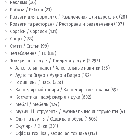
Реклама
(36)
Робота / Работа
(23)
Розваги для дорослих / Развлечения для взрослых
(28)
Розваги та ресторани / Рестораны и развлечения
(107)
Сервіси / Сервисы
(131)
Спорт
(178)
Статті / Статьи
(99)
Телебачення / ТВ
(88)
Товари та послуги / Товары и услуги
(3 292)
Алкогольні напої / Алкогольные напитки
(58)
Аудіо та Відео / Аудио и Видео
(192)
Годинники / Часы
(328)
Канцелярські товари / Канцелярские товары
(59)
Косметика і парфюмерія / духи
(602)
Меблі / Мебель
(124)
Музичні інструменти / Музыкальные инструменты
(4)
Одяг та взуття / Одежда и обувь
(1 505)
Окуляри / Очки
(301)
Офісна техніка / Офисная техника
(115)