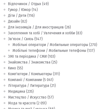
Відпочинок / Отдых
(49)
Гумор / Юмор
(14)
Діти / Дети
(116)
Дизайн
(82)
Для іноземців / Для иностранцев
(26)
Захоплення та хобі / Увлечения и хобби
(83)
Зв'язок / Связь
(547)
Мобільні оператори / Мобильные операторы
(270)
Мобільні телефони / Мобильные телефоны
(137)
ЗМІ та періодика / СМИ
(103)
Знайомства / Знакомства
(25)
Кино
(55)
Комп'ютери / Компьютеры
(311)
Компанії / Компании
(5 041)
Література / Литература
(21)
Медицина
(235)
Мистецтво / Искусство
(57)
Мода та красота
(2 051)
Музика та mp3 / музыка
(88)