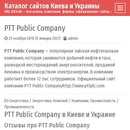
Каталог сайтов Киева и Украины
Skip to content
Main Navigation
URL.KIEV.UA — магазины, компании, фирмы, официальные сайты, мировые бренд
PTT Public Company
25 ноября 2010
(5 января 2021)
admin
PTT Public Company
— популярная тайская нефтегазовая
компания, которая занимается добычей нефти и газа,
разведкой месторождений энергоносителей, продажей
бензина и производством электроэнергии. В компании
работает более 12 тыс сотрудников. Официальный сайт
компании PTT Public Company
http://www.pttplc.com
Енергетика / Энергетика
,
Компанії / Компании
,
Промисловість /
Промышленность
PTT Public Company в Киеве и Украине
Отзывы про PTT Public Company