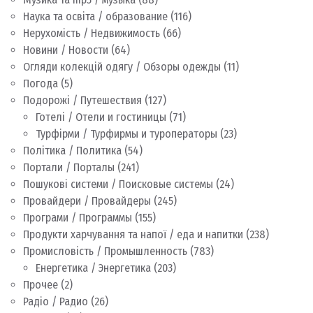
Наука та освіта / образование
(116)
Нерухомість / Недвижимость
(66)
Новини / Новости
(64)
Огляди колекцій одягу / Обзоры одежды
(11)
Погода
(5)
Подорожі / Путешествия
(127)
Готелі / Отели и гостиницы
(71)
Турфірми / Турфирмы и туроператоры
(23)
Політика / Политика
(54)
Портали / Порталы
(241)
Пошукові системи / Поисковые системы
(24)
Провайдери / Провайдеры
(245)
Програми / Программы
(155)
Продукти харчування та напої / еда и напитки
(238)
Промисловість / Промышленность
(783)
Енергетика / Энергетика
(203)
Прочее
(2)
Радіо / Радио
(26)