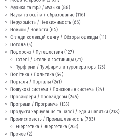
Музика та mp3 / музыка
(88)
Наука та освіта / образование
(116)
Нерухомість / Недвижимость
(66)
Новини / Новости
(64)
Огляди колекцій одягу / Обзоры одежды
(11)
Погода
(5)
Подорожі / Путешествия
(127)
Готелі / Отели и гостиницы
(71)
Турфірми / Турфирмы и туроператоры
(23)
Політика / Политика
(54)
Портали / Порталы
(241)
Пошукові системи / Поисковые системы
(24)
Провайдери / Провайдеры
(245)
Програми / Программы
(155)
Продукти харчування та напої / еда и напитки
(238)
Промисловість / Промышленность
(783)
Енергетика / Энергетика
(203)
Прочее
(2)