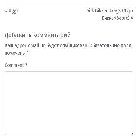
Post navigation
Uggs
Dirk Bikkembergs (Дирк
Биккембергс)
Добавить комментарий
Ваш адрес email не будет опубликован.
Обязательные поля
помечены
*
Comment
*