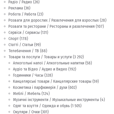
Радіо / Радио
(26)
Реклама
(36)
Робота / Работа
(23)
Розваги для дорослих / Развлечения для взрослых
(28)
Розваги та ресторани / Рестораны и развлечения
(107)
Сервіси / Сервисы
(131)
Спорт
(178)
Статті / Статьи
(99)
Телебачення / ТВ
(88)
Товари та послуги / Товары и услуги
(3 292)
Алкогольні напої / Алкогольные напитки
(58)
Аудіо та Відео / Аудио и Видео
(192)
Годинники / Часы
(328)
Канцелярські товари / Канцелярские товары
(59)
Косметика і парфюмерія / духи
(602)
Меблі / Мебель
(124)
Музичні інструменти / Музыкальные инструменты
(4)
Одяг та взуття / Одежда и обувь
(1 505)
Окуляри / Очки
(301)