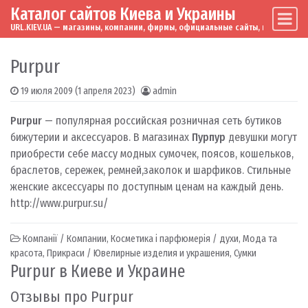
Каталог сайтов Киева и Украины
Skip to content
Main Navigation
URL.KIEV.UA — магазины, компании, фирмы, официальные сайты, мировые бренд
Purpur
19 июля 2009
(1 апреля 2023)
admin
Purpur
— популярная российская розничная сеть бутиков
бижутерии и аксессуаров. В магазинах
Пурпур
девушки могут
приобрести себе массу модных сумочек, поясов, кошельков,
браслетов, сережек, ремней,заколок и шарфиков. Стильные
женские аксессуары по доступным ценам на каждый день.
http://www.purpur.su/
Компанії / Компании
,
Косметика і парфюмерія / духи
,
Мода та
красота
,
Прикраси / Ювелирные изделия и украшения
,
Сумки
Purpur в Киеве и Украине
Отзывы про Purpur