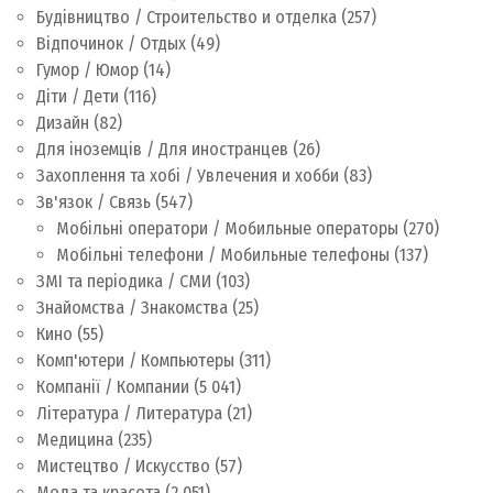
Будівництво / Строительство и отделка
(257)
Відпочинок / Отдых
(49)
Гумор / Юмор
(14)
Діти / Дети
(116)
Дизайн
(82)
Для іноземців / Для иностранцев
(26)
Захоплення та хобі / Увлечения и хобби
(83)
Зв'язок / Связь
(547)
Мобільні оператори / Мобильные операторы
(270)
Мобільні телефони / Мобильные телефоны
(137)
ЗМІ та періодика / СМИ
(103)
Знайомства / Знакомства
(25)
Кино
(55)
Комп'ютери / Компьютеры
(311)
Компанії / Компании
(5 041)
Література / Литература
(21)
Медицина
(235)
Мистецтво / Искусство
(57)
Мода та красота
(2 051)