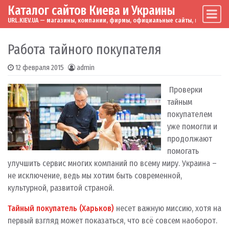
Каталог сайтов Киева и Украины
Skip to content
Main Navigation
URL.KIEV.UA — магазины, компании, фирмы, официальные сайты, мировые бренд
Работа тайного покупателя
12 февраля 2015
admin
Проверки
тайным
покупателем
уже помогли и
продолжают
помогать
улучшить сервис многих компаний по всему миру. Украина –
не исключение, ведь мы хотим быть современной,
культурной, развитой страной.
Тайный покупатель (Харьков)
несет важную миссию, хотя на
первый взгляд может показаться, что всё совсем наоборот.