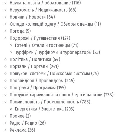
Наука та освіта / образование
(116)
Нерухомість / Недвижимость
(66)
Новини / Новости
(64)
Огляди колекцій одягу / Обзоры одежды
(11)
Погода
(5)
Подорожі / Путешествия
(127)
Готелі / Отели и гостиницы
(71)
Турфірми / Турфирмы и туроператоры
(23)
Політика / Политика
(54)
Портали / Порталы
(241)
Пошукові системи / Поисковые системы
(24)
Провайдери / Провайдеры
(245)
Програми / Программы
(155)
Продукти харчування та напої / еда и напитки
(238)
Промисловість / Промышленность
(783)
Енергетика / Энергетика
(203)
Прочее
(2)
Радіо / Радио
(26)
Реклама
(36)