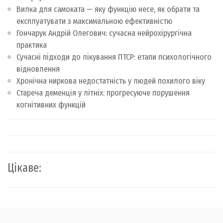
Вилка для самоката — яку функцію несе, як обрати та
експлуатувати з максимальною ефективністю
Гончарук Андрій Олегович: сучасна нейрохірургічна
практика
Сучасні підходи до лікування ПТСР: етапи психологічного
відновлення
Хронічна ниркова недостатність у людей похилого віку
Стареча деменція у літніх: прогресуюче порушення
когнітивних функцій
Цікаве: