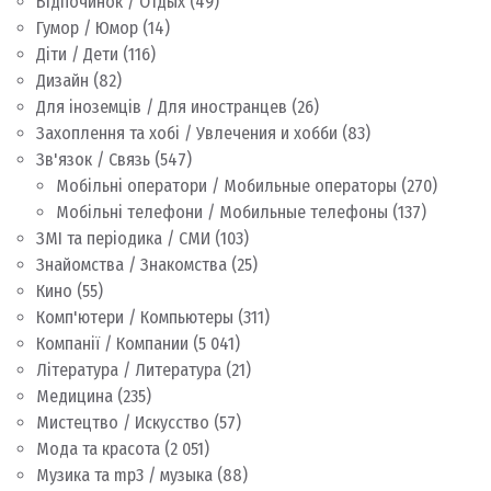
Відпочинок / Отдых
(49)
Гумор / Юмор
(14)
Діти / Дети
(116)
Дизайн
(82)
Для іноземців / Для иностранцев
(26)
Захоплення та хобі / Увлечения и хобби
(83)
Зв'язок / Связь
(547)
Мобільні оператори / Мобильные операторы
(270)
Мобільні телефони / Мобильные телефоны
(137)
ЗМІ та періодика / СМИ
(103)
Знайомства / Знакомства
(25)
Кино
(55)
Комп'ютери / Компьютеры
(311)
Компанії / Компании
(5 041)
Література / Литература
(21)
Медицина
(235)
Мистецтво / Искусство
(57)
Мода та красота
(2 051)
Музика та mp3 / музыка
(88)