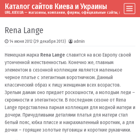
Каталог сайтов Киева и Украины
Skip to content
Main Navigation
URL.KIEV.UA — магазины, компании, фирмы, официальные сайты, мировые бренд
Rena Lange
14 июня 2012
(29 декабря 2013)
admin
Немецкая марка
Rena Lange
славится на всю Европу своей
утонченной женственностью. Конечно же, главным
элементом в сезонной коллекции является маленькое
черное платье с элегантным воротничком. Данный
классический образ к лицу женщинам всех возрастов.
Зрелым дамам оно придает роскошности, а молодым леди –
скромности и элегантности. В последнем сезоне от Rena
Lange представлена парная коллекция для модной матери и
дочери. Причудливыми деталями платья для матери стал
белый пояс, юбка плиссе и накрахмаленный воротник, а для
дочки – горящие золотые пуговицы и короткие рукавчики.