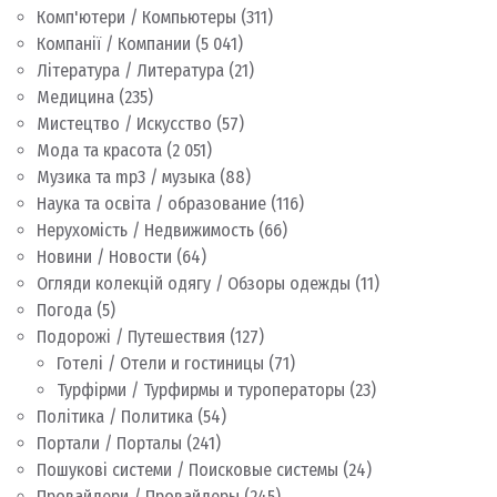
Комп'ютери / Компьютеры
(311)
Компанії / Компании
(5 041)
Література / Литература
(21)
Медицина
(235)
Мистецтво / Искусство
(57)
Мода та красота
(2 051)
Музика та mp3 / музыка
(88)
Наука та освіта / образование
(116)
Нерухомість / Недвижимость
(66)
Новини / Новости
(64)
Огляди колекцій одягу / Обзоры одежды
(11)
Погода
(5)
Подорожі / Путешествия
(127)
Готелі / Отели и гостиницы
(71)
Турфірми / Турфирмы и туроператоры
(23)
Політика / Политика
(54)
Портали / Порталы
(241)
Пошукові системи / Поисковые системы
(24)
Провайдери / Провайдеры
(245)