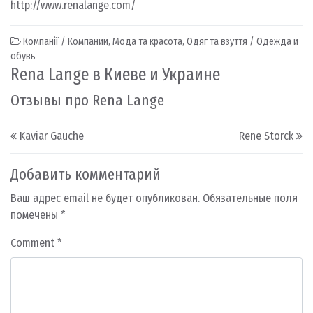
http://www.renalange.com/
Компанії / Компании
,
Мода та красота
,
Одяг та взуття / Одежда и
обувь
Rena Lange в Киеве и Украине
Отзывы про Rena Lange
Post navigation
Kaviar Gauche
Rene Storck
Добавить комментарий
Ваш адрес email не будет опубликован.
Обязательные поля
помечены
*
Comment
*