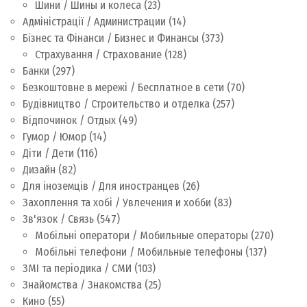
Шини / Шины и колеса
(23)
Адміністрації / Администрации
(14)
Бізнес та Фінанси / Бизнес и Финансы
(373)
Страхування / Страхование
(128)
Банки
(297)
Безкоштовне в мережі / Бесплатное в сети
(70)
Будівництво / Строительство и отделка
(257)
Відпочинок / Отдых
(49)
Гумор / Юмор
(14)
Діти / Дети
(116)
Дизайн
(82)
Для іноземців / Для иностранцев
(26)
Захоплення та хобі / Увлечения и хобби
(83)
Зв'язок / Связь
(547)
Мобільні оператори / Мобильные операторы
(270)
Мобільні телефони / Мобильные телефоны
(137)
ЗМІ та періодика / СМИ
(103)
Знайомства / Знакомства
(25)
Кино
(55)