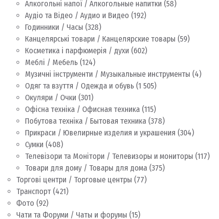
Алкогольні напої / Алкогольные напитки
(58)
Аудіо та Відео / Аудио и Видео
(192)
Годинники / Часы
(328)
Канцелярські товари / Канцелярские товары
(59)
Косметика і парфюмерія / духи
(602)
Меблі / Мебель
(124)
Музичні інструменти / Музыкальные инструменты
(4)
Одяг та взуття / Одежда и обувь
(1 505)
Окуляри / Очки
(301)
Офісна техніка / Офисная техника
(115)
Побутова техніка / Бытовая техника
(378)
Прикраси / Ювелирные изделия и украшения
(304)
Сумки
(408)
Телевізори та Монітори / Телевизоры и мониторы
(117)
Товари для дому / Товары для дома
(375)
Торгові центри / Торговые центры
(77)
Транспорт
(421)
Фото
(92)
Чати та Форуми / Чаты и форумы
(15)