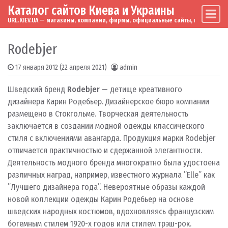
Каталог сайтов Киева и Украины
Skip to content
Main Navigation
URL.KIEV.UA — магазины, компании, фирмы, официальные сайты, мировые бренд
Rodebjer
17 января 2012
(22 апреля 2021)
admin
Шведский бренд
Rodebjer
— детище креативного
дизайнера Карин Родебьер.
Дизайнерское бюро компании
размещено в Стокгольме.
Творческая деятельность
заключается в создании модной одежды классического
стиля с включениями авангарда.
Продукция марки Rodebjer
отличается практичностью и сдержанной элегантности.
Деятельность модного бренда многократно была удостоена
различных наград, например, известного журнала ”Elle” как
”Лучшего дизайнера года”.
Невероятные образы каждой
новой коллекции одежды Карин Родебьер на основе
шведских народных костюмов, вдохновляясь французским
богемным стилем 1920-х годов или стилем трэш-рок.