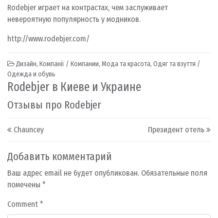
Rodebjer играет на контрастах, чем заслуживает
невероятную популярность у модников.
http://www.rodebjer.com/
Дизайн
,
Компанії / Компании
,
Мода та красота
,
Одяг та взуття /
Одежда и обувь
Rodebjer в Киеве и Украине
Отзывы про Rodebjer
Post navigation
Chauncey
Президент отель
Добавить комментарий
Ваш адрес email не будет опубликован.
Обязательные поля
помечены
*
Comment
*