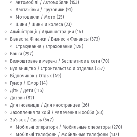
Автомобілі / Автомобили
(153)
Вантажівки / Грузовики
(51)
Мотоцикли / Мото
(25)
Шини / Шины и колеса
(23)
Адміністрації / Администрации
(14)
Бізнес та Фінанси / Бизнес и Финансы
(373)
Страхування / Страхование
(128)
Банки
(297)
Безкоштовне в мережі / Бесплатное в сети
(70)
Будівництво / Строительство и отделка
(257)
Відпочинок / Отдых
(49)
Гумор / Юмор
(14)
Діти / Дети
(116)
Дизайн
(82)
Для іноземців / Для иностранцев
(26)
Захоплення та хобі / Увлечения и хобби
(83)
Зв'язок / Связь
(547)
Мобільні оператори / Мобильные операторы
(270)
Мобільні телефони / Мобильные телефоны
(137)