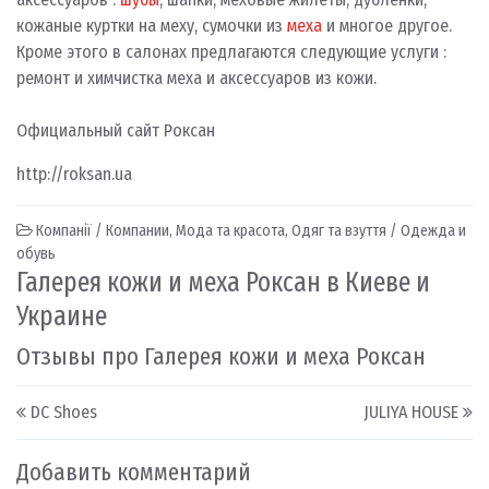
кожаные куртки на меху, сумочки из
меха
и многое другое.
Кроме этого в салонах предлагаются следующие услуги :
ремонт и химчистка меха и аксессуаров из кожи.
Официальный сайт Роксан
http://roksan.ua
Компанії / Компании
,
Мода та красота
,
Одяг та взуття / Одежда и
обувь
Галерея кожи и меха Роксан в Киеве и
Украине
Отзывы про Галерея кожи и меха Роксан
Post navigation
DC Shoes
JULIYA HOUSE
Добавить комментарий