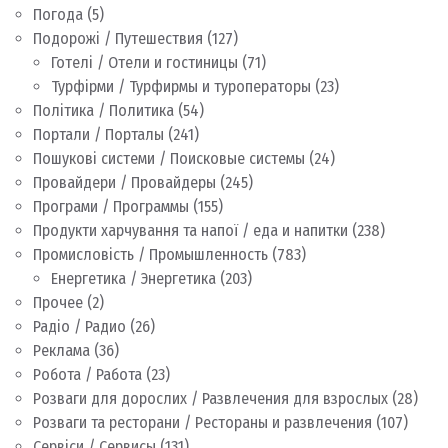
Погода
(5)
Подорожі / Путешествия
(127)
Готелі / Отели и гостиницы
(71)
Турфірми / Турфирмы и туроператоры
(23)
Політика / Политика
(54)
Портали / Порталы
(241)
Пошукові системи / Поисковые системы
(24)
Провайдери / Провайдеры
(245)
Програми / Программы
(155)
Продукти харчування та напої / еда и напитки
(238)
Промисловість / Промышленность
(783)
Енергетика / Энергетика
(203)
Прочее
(2)
Радіо / Радио
(26)
Реклама
(36)
Робота / Работа
(23)
Розваги для дорослих / Развлечения для взрослых
(28)
Розваги та ресторани / Рестораны и развлечения
(107)
Сервіси / Сервисы
(131)