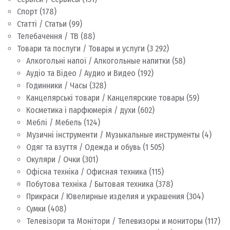
Спорт
(178)
Статті / Статьи
(99)
Телебачення / ТВ
(88)
Товари та послуги / Товары и услуги
(3 292)
Алкогольні напої / Алкогольные напитки
(58)
Аудіо та Відео / Аудио и Видео
(192)
Годинники / Часы
(328)
Канцелярські товари / Канцелярские товары
(59)
Косметика і парфюмерія / духи
(602)
Меблі / Мебель
(124)
Музичні інструменти / Музыкальные инструменты
(4)
Одяг та взуття / Одежда и обувь
(1 505)
Окуляри / Очки
(301)
Офісна техніка / Офисная техника
(115)
Побутова техніка / Бытовая техника
(378)
Прикраси / Ювелирные изделия и украшения
(304)
Сумки
(408)
Телевізори та Монітори / Телевизоры и мониторы
(117)