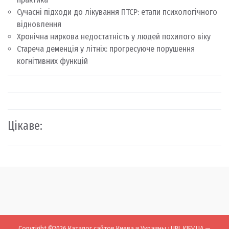
Сучасні підходи до лікування ПТСР: етапи психологічного
відновлення
Хронічна ниркова недостатність у людей похилого віку
Стареча деменція у літніх: прогресуюче порушення
когнітивних функцій
Цікаве:
Copyright ©2026
Каталог сайтов Киева и Украины
:
URL.KIEV.UA —