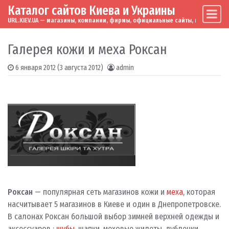
Каталог сайтов Киева и Украины
Skip to content
Main Navigation
URL.KIEV.UA — магазины, компании, фирмы, официальные сайты, мировые бренд
Галерея кожи и меха Роксан
6 января 2012
(3 августа 2012)
admin
Роксан
— популярная сеть магазинов кожи и
меха
, которая
насчитывает 5 магазинов в Киеве и один в Днепропетровске.
В салонах Роксан большой выбор зимней верхней одежды и
аксессуаров :
шубы
, шапки, меховые жилеты, дубленки,