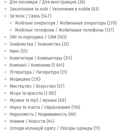
Для іноземців / Для иностранцев
(26)
Захоплення та хобі / Увлечения и хобби
(83)
Зв'язок / Связь
(547)
Мобільні оператори / Мобильные операторы
(270)
Мобільні телефони / Мобильные телефоны
(137)
ЗМІ та періодика / СМИ
(103)
Знайомства / Знакомства
(25)
Кино
(55)
Комп'ютери / Компьютеры
(311)
Компанії / Компании
(5 041)
Література / Литература
(21)
Медицина
(235)
Мистецтво / Искусство
(57)
Мода та красота
(2 051)
Музика та mp3 / музыка
(88)
Наука та освіта / образование
(116)
Нерухомість / Недвижимость
(66)
Новини / Новости
(64)
Огляди колекцій одягу / Обзоры одежды
(11)