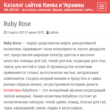
Каталог сайтов Киева и Украины
Skip to content
Main Navigation
URL.KIEV.UA — магазины, компании, фирмы, официальные сайты, мировые бренд
Ruby Rose
2 марта 2011
(7 июня 2011)
admin
Ruby Rose
— лидер среди многих марок декоративной
косметики. Удерживает свою популярность около двадцати
лет, представляя широкую палитру цветов и высокое
качество помады для губ, теней для век, подводки для глаз,
лаков для ногтей и туши. В производстве косметики
применяются только экологически чистые, натуральные
компоненты. Создать модный макияж и предстать в самых
разных образах можно, не растрачивая большие деньги.
Косметика
RubyRose — это волшебный арсенал,подходящий
любой женщине. Линия косметики RubyRose состоит из
косметических наборов, теней, румян, помад, блеска для губ,
туши, карандашей, лаков, пудры и аксессуаров.