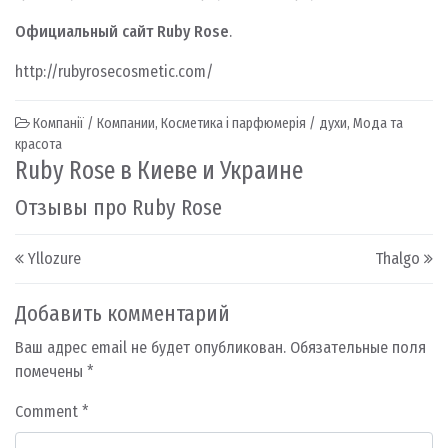
Официальный сайт Ruby Rose
.
http://rubyrosecosmetic.com/
Компанії / Компании
,
Косметика і парфюмерія / духи
,
Мода та
красота
Ruby Rose в Киеве и Украине
Отзывы про Ruby Rose
Post navigation
Yllozure
Thalgo
Добавить комментарий
Ваш адрес email не будет опубликован.
Обязательные поля
помечены
*
Comment
*