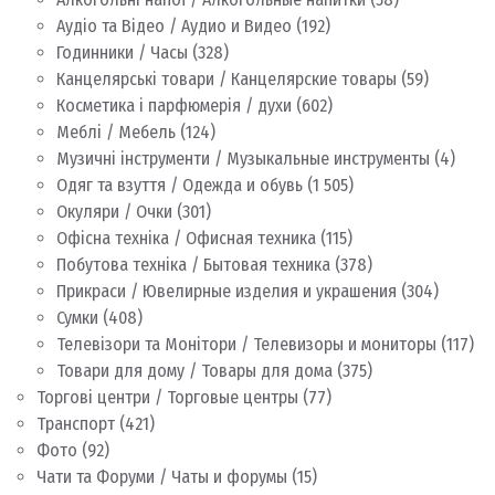
Аудіо та Відео / Аудио и Видео
(192)
Годинники / Часы
(328)
Канцелярські товари / Канцелярские товары
(59)
Косметика і парфюмерія / духи
(602)
Меблі / Мебель
(124)
Музичні інструменти / Музыкальные инструменты
(4)
Одяг та взуття / Одежда и обувь
(1 505)
Окуляри / Очки
(301)
Офісна техніка / Офисная техника
(115)
Побутова техніка / Бытовая техника
(378)
Прикраси / Ювелирные изделия и украшения
(304)
Сумки
(408)
Телевізори та Монітори / Телевизоры и мониторы
(117)
Товари для дому / Товары для дома
(375)
Торгові центри / Торговые центры
(77)
Транспорт
(421)
Фото
(92)
Чати та Форуми / Чаты и форумы
(15)