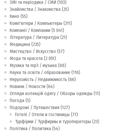
ЗМІ та періодика / СМИ
(103)
Знайомства / Знакомства
(25)
Кино
(55)
Комп'ютери / Компьютеры
(311)
Компанії / Компании
(5 041)
Література / Литература
(21)
Медицина
(235)
Мистецтво / Искусство
(57)
Мода та красота
(2 051)
Музика та mp3 / музыка
(88)
Наука та освіта / образование
(116)
Нерухомість / Недвижимость
(66)
Новини / Новости
(64)
Огляди колекцій одягу / Обзоры одежды
(11)
Погода
(5)
Подорожі / Путешествия
(127)
Готелі / Отели и гостиницы
(71)
Турфірми / Турфирмы и туроператоры
(23)
Політика / Политика
(54)