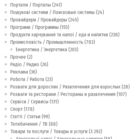
Портали / Порталы
(241)
Пошукові системи / Поисковые системы
(24)
Провайдери / Провайдеры
(245)
Програми / Программы
(155)
Продукти харчування та напої / еда и напитки
(238)
Промисловість / Промышленность
(783)
Енергетика / Энергетика
(203)
Прочее
(2)
Радіо / Радио
(26)
Реклама
(36)
Робота / Работа
(23)
Розваги для дорослих / Развлечения для взрослых
(28)
Розваги та ресторани / Рестораны и развлечения
(107)
Сервіси / Сервисы
(131)
Спорт
(178)
Статті / Статьи
(99)
Телебачення / ТВ
(88)
Товари та послуги / Товары и услуги
(3 292)
Алкогольні напої / Алкогольные напитки
(58)