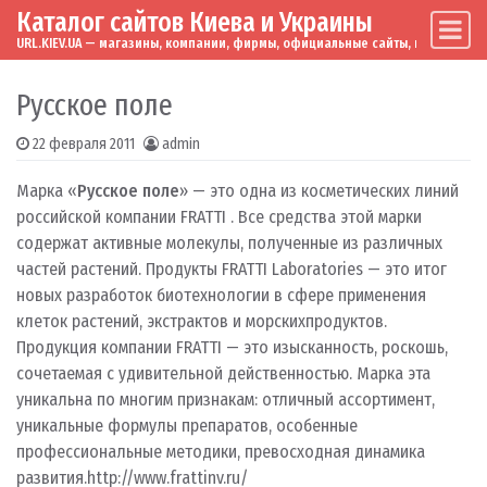
Каталог сайтов Киева и Украины
Skip to content
Main Navigation
URL.KIEV.UA — магазины, компании, фирмы, официальные сайты, мировые бренд
Русское поле
22 февраля 2011
admin
Марка «
Русское поле
» — это одна из косметических линий
российской компании FRATTI . Все средства этой марки
содержат активные молекулы, полученные из различных
частей растений. Продукты FRATTI Laboratories — это итог
новых разработок биотехнологии в сфере применения
клеток растений, экстрактов и морскихпродуктов.
Продукция компании FRATTI — это изысканность, роскошь,
сочетаемая с удивительной действенностью. Марка эта
уникальна по многим признакам: отличный ассортимент,
уникальные формулы препаратов, особенные
профессиональные методики, превосходная динамика
развития.
http://www.frattinv.ru/