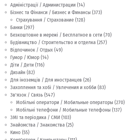
Адміністрації / Администрации
(14)
Бізнес та Фінанси / Бизнес и Финансы
(373)
Страхування / Страхование
(128)
Банки
(297)
Безкоштовне в мережі / Бесплатное в сети
(70)
Будівництво / Строительство и отделка
(257)
Відпочинок / Отдых
(49)
Гумор / Юмор
(14)
Діти / Дети
(116)
Дизайн
(82)
Для іноземців / Для иностранцев
(26)
Захоплення та хобі / Увлечения и хобби
(83)
Зв'язок / Связь
(547)
Мобільні оператори / Мобильные операторы
(270)
Мобільні телефони / Мобильные телефоны
(137)
ЗМІ та періодика / СМИ
(103)
Знайомства / Знакомства
(25)
Кино
(55)
Комп'ютери / Компьютеры
(311)