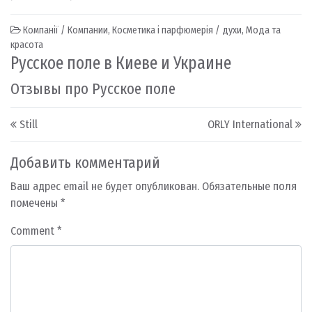
Компанії / Компании
,
Косметика і парфюмерія / духи
,
Мода та
красота
Русское поле в Киеве и Украине
Отзывы про Русское поле
Post navigation
Still
ORLY International
Добавить комментарий
Ваш адрес email не будет опубликован.
Обязательные поля
помечены
*
Comment
*