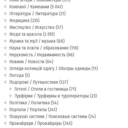
Компанії / Компании
(5 041)
Література / Литература
(21)
Медицина
(235)
Мистецтво / Искусство
(57)
Мода та красота
(2 051)
Музика та mp3 / музыка
(88)
Наука та освіта / образование
(116)
Нерухомість / Недвижимость
(66)
Новини / Новости
(64)
Огляди колекцій одягу / Обзоры одежды
(11)
Погода
(5)
Подорожі / Путешествия
(127)
Готелі / Отели и гостиницы
(71)
Турфірми / Турфирмы и туроператоры
(23)
Політика / Политика
(54)
Портали / Порталы
(241)
Пошукові системи / Поисковые системы
(24)
Провайдери / Провайдеры
(245)