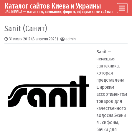
Каталог сайтов Киева и Украины
Skip to content
Main Navigation
URL.KIEV.UA — магазины, компании, фирмы, официальные сайты, мировые бренд
Sanit (Санит)
31 июля 2012
(8 апреля 2023)
admin
Sanit
—
немецкая
сантехника,
которая
представлена
широким
ассортиментом
товаров для
качественного
водоснабжени
я : сифоны,
бачки для