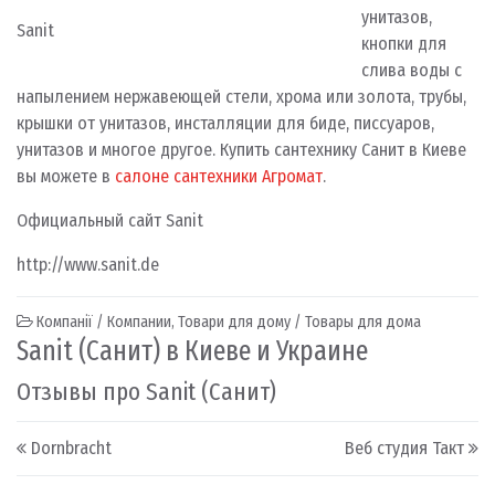
унитазов,
Sanit
кнопки для
слива воды с
напылением нержавеющей стели, хрома или золота, трубы,
крышки от унитазов, инсталляции для биде, писсуаров,
унитазов и многое другое. Купить сантехнику Санит в Киеве
вы можете в
салоне сантехники Агромат
.
Официальный сайт Sanit
http://www.sanit.de
Компанії / Компании
,
Товари для дому / Товары для дома
Sanit (Санит) в Киеве и Украине
Отзывы про Sanit (Санит)
Post navigation
Dornbracht
Веб студия Такт