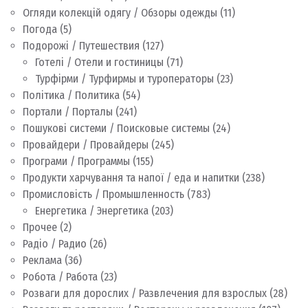
Огляди колекцій одягу / Обзоры одежды
(11)
Погода
(5)
Подорожі / Путешествия
(127)
Готелі / Отели и гостиницы
(71)
Турфірми / Турфирмы и туроператоры
(23)
Політика / Политика
(54)
Портали / Порталы
(241)
Пошукові системи / Поисковые системы
(24)
Провайдери / Провайдеры
(245)
Програми / Программы
(155)
Продукти харчування та напої / еда и напитки
(238)
Промисловість / Промышленность
(783)
Енергетика / Энергетика
(203)
Прочее
(2)
Радіо / Радио
(26)
Реклама
(36)
Робота / Работа
(23)
Розваги для дорослих / Развлечения для взрослых
(28)