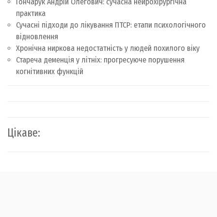
Гончарук Андрій Олегович: сучасна нейрохірургічна
практика
Сучасні підходи до лікування ПТСР: етапи психологічного
відновлення
Хронічна ниркова недостатність у людей похилого віку
Стареча деменція у літніх: прогресуюче порушення
когнітивних функцій
Цікаве: