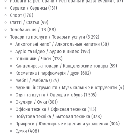
Розваги та ресторани / Рестораны и развлечения
(107)
Сервіси / Сервисы
(131)
Спорт
(178)
Статті / Статьи
(99)
Телебачення / ТВ
(88)
Товари та послуги / Товары и услуги
(3 292)
Алкогольні напої / Алкогольные напитки
(58)
Аудіо та Відео / Аудио и Видео
(192)
Годинники / Часы
(328)
Канцелярські товари / Канцелярские товары
(59)
Косметика і парфюмерія / духи
(602)
Меблі / Мебель
(124)
Музичні інструменти / Музыкальные инструменты
(4)
Одяг та взуття / Одежда и обувь
(1 505)
Окуляри / Очки
(301)
Офісна техніка / Офисная техника
(115)
Побутова техніка / Бытовая техника
(378)
Прикраси / Ювелирные изделия и украшения
(304)
Сумки
(408)