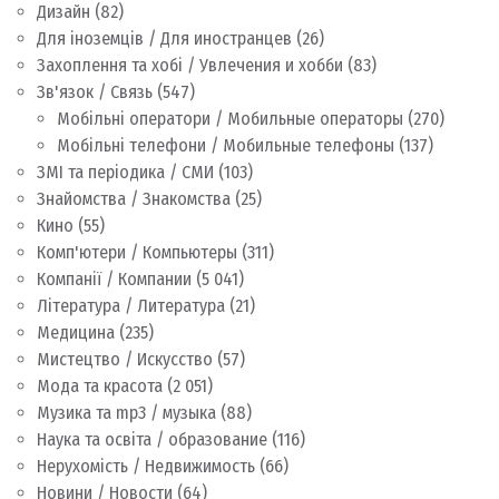
Дизайн
(82)
Для іноземців / Для иностранцев
(26)
Захоплення та хобі / Увлечения и хобби
(83)
Зв'язок / Связь
(547)
Мобільні оператори / Мобильные операторы
(270)
Мобільні телефони / Мобильные телефоны
(137)
ЗМІ та періодика / СМИ
(103)
Знайомства / Знакомства
(25)
Кино
(55)
Комп'ютери / Компьютеры
(311)
Компанії / Компании
(5 041)
Література / Литература
(21)
Медицина
(235)
Мистецтво / Искусство
(57)
Мода та красота
(2 051)
Музика та mp3 / музыка
(88)
Наука та освіта / образование
(116)
Нерухомість / Недвижимость
(66)
Новини / Новости
(64)