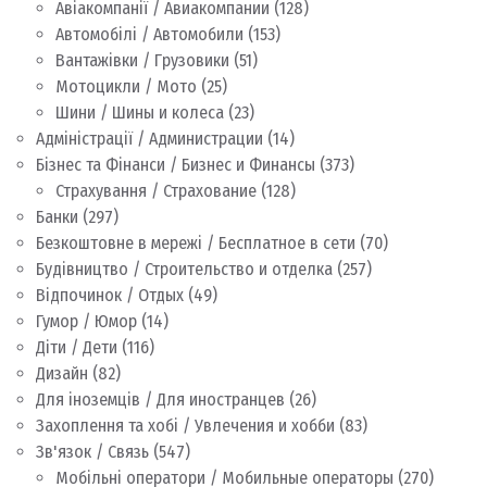
Авіакомпанії / Авиакомпании
(128)
Автомобілі / Автомобили
(153)
Вантажівки / Грузовики
(51)
Мотоцикли / Мото
(25)
Шини / Шины и колеса
(23)
Адміністрації / Администрации
(14)
Бізнес та Фінанси / Бизнес и Финансы
(373)
Страхування / Страхование
(128)
Банки
(297)
Безкоштовне в мережі / Бесплатное в сети
(70)
Будівництво / Строительство и отделка
(257)
Відпочинок / Отдых
(49)
Гумор / Юмор
(14)
Діти / Дети
(116)
Дизайн
(82)
Для іноземців / Для иностранцев
(26)
Захоплення та хобі / Увлечения и хобби
(83)
Зв'язок / Связь
(547)
Мобільні оператори / Мобильные операторы
(270)