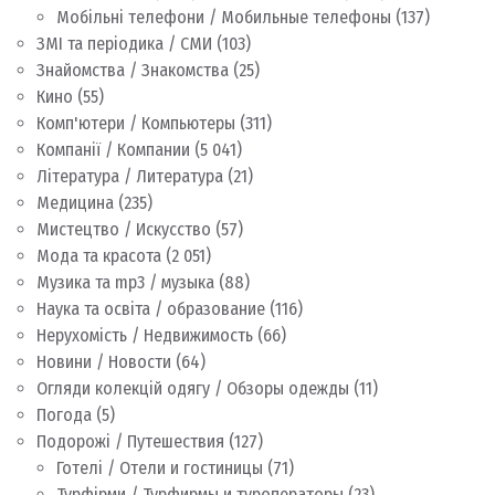
Мобільні телефони / Мобильные телефоны
(137)
ЗМІ та періодика / СМИ
(103)
Знайомства / Знакомства
(25)
Кино
(55)
Комп'ютери / Компьютеры
(311)
Компанії / Компании
(5 041)
Література / Литература
(21)
Медицина
(235)
Мистецтво / Искусство
(57)
Мода та красота
(2 051)
Музика та mp3 / музыка
(88)
Наука та освіта / образование
(116)
Нерухомість / Недвижимость
(66)
Новини / Новости
(64)
Огляди колекцій одягу / Обзоры одежды
(11)
Погода
(5)
Подорожі / Путешествия
(127)
Готелі / Отели и гостиницы
(71)
Турфірми / Турфирмы и туроператоры
(23)