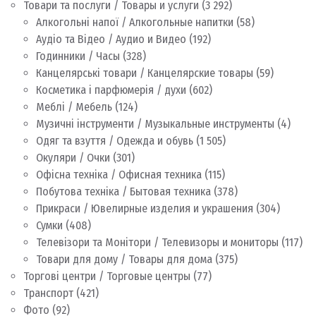
Товари та послуги / Товары и услуги
(3 292)
Алкогольні напої / Алкогольные напитки
(58)
Аудіо та Відео / Аудио и Видео
(192)
Годинники / Часы
(328)
Канцелярські товари / Канцелярские товары
(59)
Косметика і парфюмерія / духи
(602)
Меблі / Мебель
(124)
Музичні інструменти / Музыкальные инструменты
(4)
Одяг та взуття / Одежда и обувь
(1 505)
Окуляри / Очки
(301)
Офісна техніка / Офисная техника
(115)
Побутова техніка / Бытовая техника
(378)
Прикраси / Ювелирные изделия и украшения
(304)
Сумки
(408)
Телевізори та Монітори / Телевизоры и мониторы
(117)
Товари для дому / Товары для дома
(375)
Торгові центри / Торговые центры
(77)
Транспорт
(421)
Фото
(92)