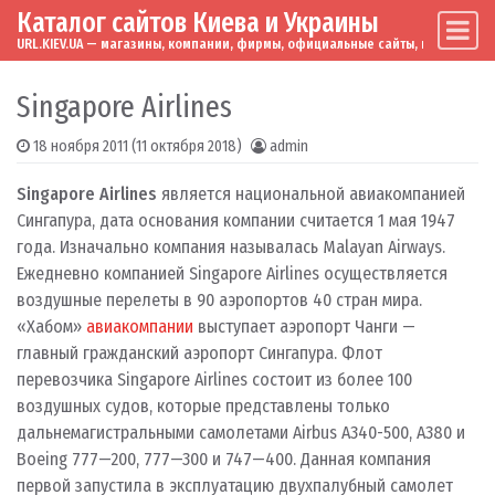
Каталог сайтов Киева и Украины
Skip to content
Main Navigation
URL.KIEV.UA — магазины, компании, фирмы, официальные сайты, мировые бренд
Singapore Airlines
18 ноября 2011
(11 октября 2018)
admin
Singapore Airlines
является национальной авиакомпанией
Сингапура, дата основания компании считается 1 мая 1947
года. Изначально компания называлась Malayan Airways.
Ежедневно компанией Singapore Airlines осуществляется
воздушные перелеты в 90 аэропортов 40 стран мира.
«Хабом»
авиакомпании
выступает аэропорт Чанги —
главный гражданский аэропорт Сингапура. Флот
перевозчика Singapore Airlines состоит из более 100
воздушных судов, которые представлены только
дальнемагистральными самолетами Airbus А340-500, А380 и
Boeing 777—200, 777—300 и 747—400. Данная компания
первой запустила в эксплуатацию двухпалубный самолет