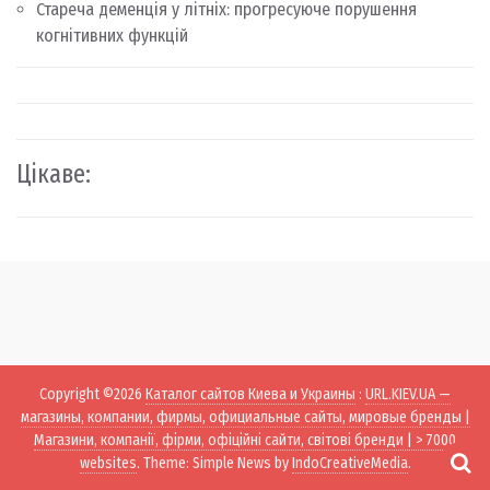
Стареча деменція у літніх: прогресуюче порушення
когнітивних функцій
Цікаве:
Copyright ©2026
Каталог сайтов Киева и Украины
:
URL.KIEV.UA —
магазины, компании, фирмы, официальные сайты, мировые бренды |
Магазини, компанії, фірми, офіційні сайти, світові бренди | > 7000
websites
. Theme: Simple News by
IndoCreativeMedia
.