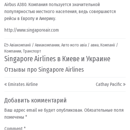
Airbus A380. Компания пользуется значительной
популярностью местного населения, ведь совершаются
рейсы в Европу и Америку.
http://www.singaporeair.com
Авіакомпанії / Авиакомпании
,
Авто мото авіа / авиа
,
Компанії /
Компании
,
Транспорт
Singapore Airlines в Киеве и Украине
Отзывы про Singapore Airlines
Post navigation
Emirates Airline
Cathay Pacific
Добавить комментарий
Ваш адрес email не будет опубликован.
Обязательные поля
помечены
*
Comment
*