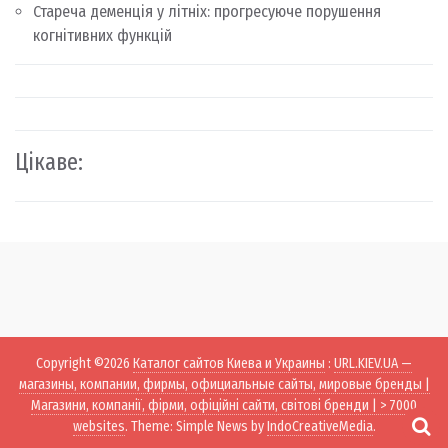
Стареча деменція у літніх: прогресуюче порушення
когнітивних функцій
Цікаве:
Copyright ©2026
Каталог сайтов Киева и Украины
:
URL.KIEV.UA —
магазины, компании, фирмы, официальные сайты, мировые бренды |
Магазини, компанії, фірми, офіційні сайти, світові бренди | > 7000
websites
. Theme: Simple News by
IndoCreativeMedia
.