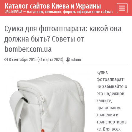
Каталог сайтов Киева и Украины
Skip to content
Main Navigation
URL.KIEV.UA — магазины, компании, фирмы, официальные сайты, мировые бренд
Сумка для фотоаппарата: какой она
должна быть? Советы от
bomber.com.ua
8 сентября 2015
(31 марта 2023)
admin
Купив
фотоаппарат,
не забывайте о
его надежной
защите,
правильном
хранении и
транспортиров
ке. Для всех