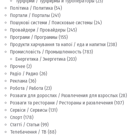
Турфірми / Турфирмы и туроператоры
(23)
Політика / Политика
(54)
Портали / Порталы
(241)
Пошукові системи / Поисковые системы
(24)
Провайдери / Провайдеры
(245)
Програми / Программы
(155)
Продукти харчування та напої / еда и напитки
(238)
Промисловість / Промышленность
(783)
Енергетика / Энергетика
(203)
Прочее
(2)
Радіо / Радио
(26)
Реклама
(36)
Робота / Работа
(23)
Розваги для дорослих / Развлечения для взрослых
(28)
Розваги та ресторани / Рестораны и развлечения
(107)
Сервіси / Сервисы
(131)
Спорт
(178)
Статті / Статьи
(99)
Телебачення / ТВ
(88)