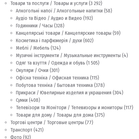
Товари та послуги / Товары и услуги
(3 292)
Алкогольні напої / Алкогольные напитки
(58)
Аудіо та Відео / Аудио и Видео
(192)
Годинники / Часы
(328)
Канцелярські товари / Канцелярские товары
(59)
Косметика і парфюмерія / духи
(602)
Меблі / Мебель
(124)
Музичні інструменти / Музыкальные инструменты
(4)
Одяг та взуття / Одежда и обувь
(1 505)
Окуляри / Очки
(301)
Офісна техніка / Офисная техника
(115)
Побутова техніка / Бытовая техника
(378)
Прикраси / Ювелирные изделия и украшения
(304)
Сумки
(408)
Телевізори та Монітори / Телевизоры и мониторы
(117)
Товари для дому / Товары для дома
(375)
Торгові центри / Торговые центры
(77)
Транспорт
(421)
Фото
(92)