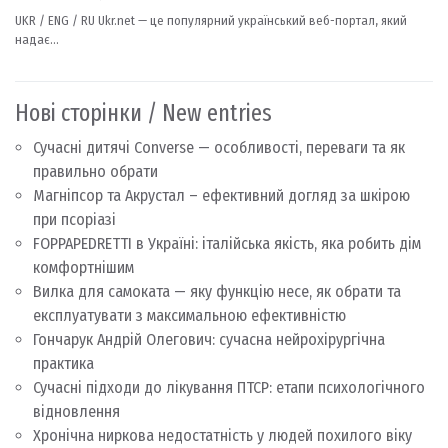
Нові сторінки / New entries
Сучасні дитячі Converse — особливості, переваги та як
правильно обрати
Магніпсор та Акрустал – ефективний догляд за шкірою
при псоріазі
FOPPAPEDRETTI в Україні: італійська якість, яка робить дім
комфортнішим
Вилка для самоката — яку функцію несе, як обрати та
експлуатувати з максимальною ефективністю
Гончарук Андрій Олегович: сучасна нейрохірургічна
практика
Сучасні підходи до лікування ПТСР: етапи психологічного
відновлення
Хронічна ниркова недостатність у людей похилого віку