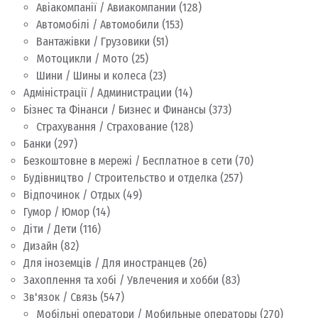
Авіакомпанії / Авиакомпании
(128)
Автомобілі / Автомобили
(153)
Вантажівки / Грузовики
(51)
Мотоцикли / Мото
(25)
Шини / Шины и колеса
(23)
Адміністрації / Администрации
(14)
Бізнес та Фінанси / Бизнес и Финансы
(373)
Страхування / Страхование
(128)
Банки
(297)
Безкоштовне в мережі / Бесплатное в сети
(70)
Будівництво / Строительство и отделка
(257)
Відпочинок / Отдых
(49)
Гумор / Юмор
(14)
Діти / Дети
(116)
Дизайн
(82)
Для іноземців / Для иностранцев
(26)
Захоплення та хобі / Увлечения и хобби
(83)
Зв'язок / Связь
(547)
Мобільні оператори / Мобильные операторы
(270)