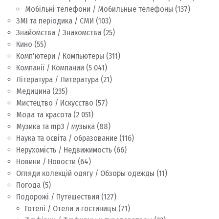
Мобільні телефони / Мобильные телефоны
(137)
ЗМІ та періодика / СМИ
(103)
Знайомства / Знакомства
(25)
Кино
(55)
Комп'ютери / Компьютеры
(311)
Компанії / Компании
(5 041)
Література / Литература
(21)
Медицина
(235)
Мистецтво / Искусство
(57)
Мода та красота
(2 051)
Музика та mp3 / музыка
(88)
Наука та освіта / образование
(116)
Нерухомість / Недвижимость
(66)
Новини / Новости
(64)
Огляди колекцій одягу / Обзоры одежды
(11)
Погода
(5)
Подорожі / Путешествия
(127)
Готелі / Отели и гостиницы
(71)