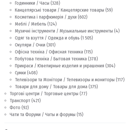
Годинники / Часы
(328)
Канцелярські товари / Канцелярские товары
(59)
Косметика і парфюмерія / духи
(602)
Меблі / Мебель
(124)
Музичні інструменти / Музыкальные инструменты
(4)
Одяг та взуття / Одежда и обувь
(1 505)
Окуляри / Очки
(301)
Офісна техніка / Офисная техника
(115)
Побутова техніка / Бытовая техника
(378)
Прикраси / Ювелирные изделия и украшения
(304)
Сумки
(408)
Телевізори та Монітори / Телевизоры и мониторы
(117)
Товари для дому / Товары для дома
(375)
Торгові центри / Торговые центры
(77)
Транспорт
(421)
Фото
(92)
Чати та Форуми / Чаты и форумы
(15)