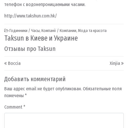
телефон с водонепроницаемыми часами.
http://www.takshun.com.hk/
Годинники / Часы
,
Компанії / Компании
,
Мода та красота
Taksun в Киеве и Украине
Отзывы про Taksun
Post navigation
Boccia
Xinjia
Добавить комментарий
Ваш адрес email не будет опубликован.
Обязательные поля
помечены
*
Comment
*