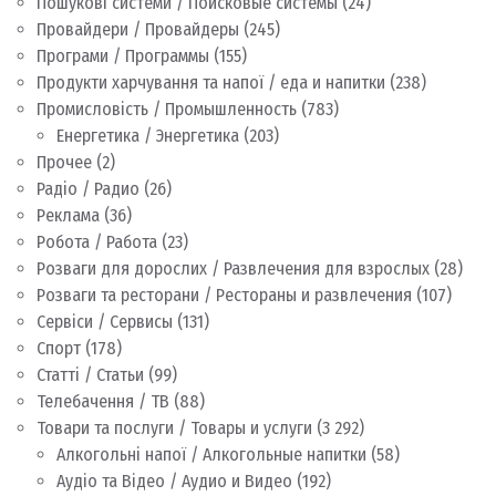
Пошукові системи / Поисковые системы
(24)
Провайдери / Провайдеры
(245)
Програми / Программы
(155)
Продукти харчування та напої / еда и напитки
(238)
Промисловість / Промышленность
(783)
Енергетика / Энергетика
(203)
Прочее
(2)
Радіо / Радио
(26)
Реклама
(36)
Робота / Работа
(23)
Розваги для дорослих / Развлечения для взрослых
(28)
Розваги та ресторани / Рестораны и развлечения
(107)
Сервіси / Сервисы
(131)
Спорт
(178)
Статті / Статьи
(99)
Телебачення / ТВ
(88)
Товари та послуги / Товары и услуги
(3 292)
Алкогольні напої / Алкогольные напитки
(58)
Аудіо та Відео / Аудио и Видео
(192)