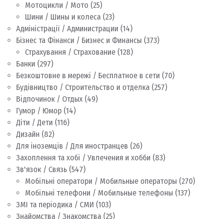
Мотоцикли / Мото
(25)
Шини / Шины и колеса
(23)
Адміністрації / Администрации
(14)
Бізнес та Фінанси / Бизнес и Финансы
(373)
Страхування / Страхование
(128)
Банки
(297)
Безкоштовне в мережі / Бесплатное в сети
(70)
Будівництво / Строительство и отделка
(257)
Відпочинок / Отдых
(49)
Гумор / Юмор
(14)
Діти / Дети
(116)
Дизайн
(82)
Для іноземців / Для иностранцев
(26)
Захоплення та хобі / Увлечения и хобби
(83)
Зв'язок / Связь
(547)
Мобільні оператори / Мобильные операторы
(270)
Мобільні телефони / Мобильные телефоны
(137)
ЗМІ та періодика / СМИ
(103)
Знайомства / Знакомства
(25)