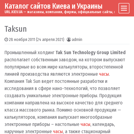
Каталог сайтов Киева и Украины
Skip to content
Main Navigation
URL.KIEV.UA — магазины, компании, фирмы, официальные сайты, мировые бренд
Taksun
28 ноября 2011
(24 апреля 2021)
admin
Промышленный холдинг
Tak Sun Technology Group Limited
располагает собственным заводом, на котором выпускают
популярные во всем мире калькуляторы, второстепенной
линией производства являются электронные
часы
.
Компания Tak Sun ведет постоянные разработки и
исследования в сфере нано-технологий, что позволяет
создавать уникальные электронные приборы. Продукция
компании направлена на высокое качество для среднего
класса массового рынка. Помимо основной продукции —
калькуляторов, компания выпускает многообразные
электронные приборы – настольные
часы
, календарь,
наручные электронные
часы
, а также стационарный