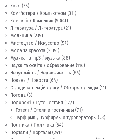
Кино
(55)
Комп'ютери / Компьютеры
(311)
Компанії / Компании
(5 041)
Література / Литература
(21)
Медицина
(235)
Мистецтво / Искусство
(57)
Мода та красота
(2 051)
Музика та mp3 / музыка
(88)
Наука та освіта / образование
(116)
Нерухомість / Недвижимость
(66)
Новини / Новости
(64)
Огляди колекцій одягу / Обзоры одежды
(11)
Погода
(5)
Подорожі / Путешествия
(127)
Готелі / Отели и гостиницы
(71)
Турфірми / Турфирмы и туроператоры
(23)
Політика / Политика
(54)
Портали / Порталы
(241)