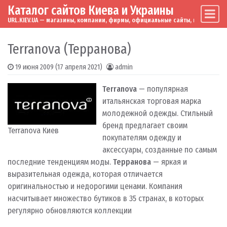
Каталог сайтов Киева и Украины
Skip to content
Main Navigation
URL.KIEV.UA — магазины, компании, фирмы, официальные сайты, мировые бренд
Terranova (Терранова)
19 июня 2009
(17 апреля 2021)
admin
Terranova
— популярная
итальянская торговая марка
молодежной одежды. Стильный
бренд предлагает своим
Terranova Киев
покупателям одежду и
аксессуары, созданные по самым
последние тенденциям моды.
Терранова
— яркая и
выразительная одежда, которая отличается
оригинальностью и недорогими ценами. Компания
насчитывает множество бутиков в 35 странах, в которых
регулярно обновляются коллекции