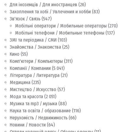
Для іноземців / Для иностранцев
(26)
Захоплення та хобі / Увлечения и хобби
(83)
Зв'язок / Связь
(547)
Мобільні оператори / Мобильные операторы
(270)
Мобільні телефони / Мобильные телефоны
(137)
ЗМІ та періодика / СМИ
(103)
Знайомства / Знакомства
(25)
Кино
(55)
Комп'ютери / Компьютеры
(311)
Компанії / Компании
(5 041)
Література / Литература
(21)
Медицина
(235)
Мистецтво / Искусство
(57)
Мода та красота
(2 051)
Музика та mp3 / музыка
(88)
Наука та освіта / образование
(116)
Нерухомість / Недвижимость
(66)
Новини / Новости
(64)
Огляди колекцій одягу / Обзоры одежды
(11)