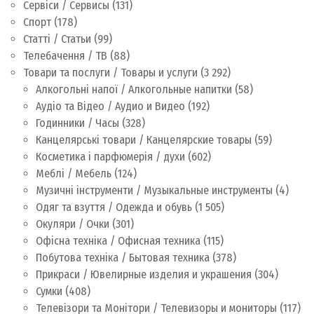
Сервіси / Сервисы
(131)
Спорт
(178)
Статті / Статьи
(99)
Телебачення / ТВ
(88)
Товари та послуги / Товары и услуги
(3 292)
Алкогольні напої / Алкогольные напитки
(58)
Аудіо та Відео / Аудио и Видео
(192)
Годинники / Часы
(328)
Канцелярські товари / Канцелярские товары
(59)
Косметика і парфюмерія / духи
(602)
Меблі / Мебель
(124)
Музичні інструменти / Музыкальные инструменты
(4)
Одяг та взуття / Одежда и обувь
(1 505)
Окуляри / Очки
(301)
Офісна техніка / Офисная техника
(115)
Побутова техніка / Бытовая техника
(378)
Прикраси / Ювелирные изделия и украшения
(304)
Сумки
(408)
Телевізори та Монітори / Телевизоры и мониторы
(117)