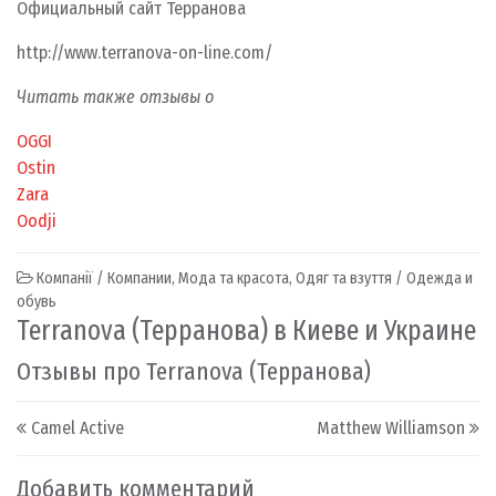
Официальный сайт Терранова
http://www.terranova-on-line.com/
Читать также отзывы о
OGGI
Ostin
Zara
Oodji
Компанії / Компании
,
Мода та красота
,
Одяг та взуття / Одежда и
обувь
Terranova (Терранова) в Киеве и Украине
Отзывы про Terranova (Терранова)
Post navigation
Camel Active
Matthew Williamson
Добавить комментарий