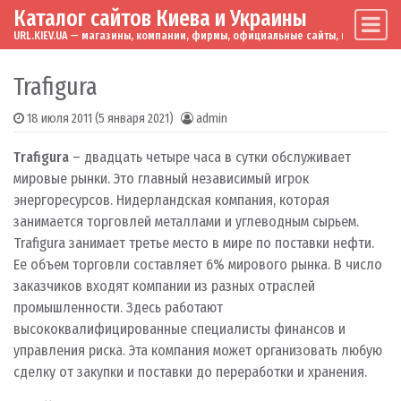
Каталог сайтов Киева и Украины
Skip to content
Main Navigation
URL.KIEV.UA — магазины, компании, фирмы, официальные сайты, мировые бренд
Trafigura
18 июля 2011
(5 января 2021)
admin
Trafigura
– двадцать четыре часа в сутки обслуживает
мировые рынки. Это главный независимый игрок
энергоресурсов. Нидерландская компания, которая
занимается торговлей металлами и углеводным сырьем.
Trafigura занимает третье место в мире по поставки нефти.
Ее объем торговли составляет 6% мирового рынка. В число
заказчиков входят компании из разных отраслей
промышленности. Здесь работают
высококвалифицированные специалисты финансов и
управления риска. Эта компания может организовать любую
сделку от закупки и поставки до переработки и хранения.