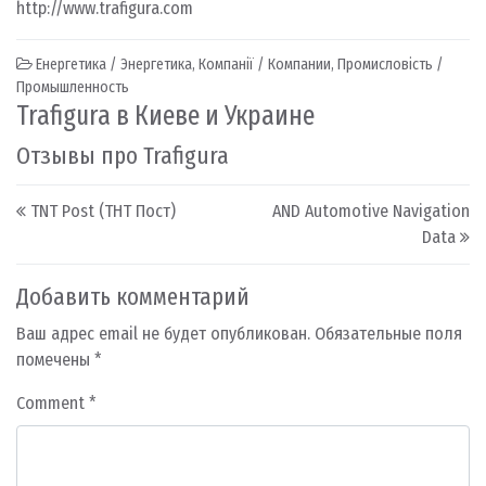
http://www.trafigura.com
Енергетика / Энергетика
,
Компанії / Компании
,
Промисловість /
Промышленность
Trafigura в Киеве и Украине
Отзывы про Trafigura
Post navigation
TNT Post (ТНТ Пост)
AND Automotive Navigation
Data
Добавить комментарий
Ваш адрес email не будет опубликован.
Обязательные поля
помечены
*
Comment
*