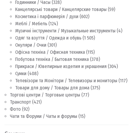
Годинники / Часы
(328)
Канцелярські товари / Канцелярские товары
(59)
Косметика і парфюмерія / духи
(602)
Меблі / Мебель
(124)
Музичні інструменти / Музыкальные инструменты
(4)
Одяг та взуття / Одежда и обувь
(1 505)
Окуляри / Очки
(301)
Офісна техніка / Офисная техника
(115)
Побутова техніка / Бытовая техника
(378)
Прикраси / Ювелирные изделия и украшения
(304)
Сумки
(408)
Телевізори та Монітори / Телевизоры и мониторы
(117)
Товари для дому / Товары для дома
(375)
Торгові центри / Торговые центры
(77)
Транспорт
(421)
Фото
(92)
Чати та Форуми / Чаты и форумы
(15)