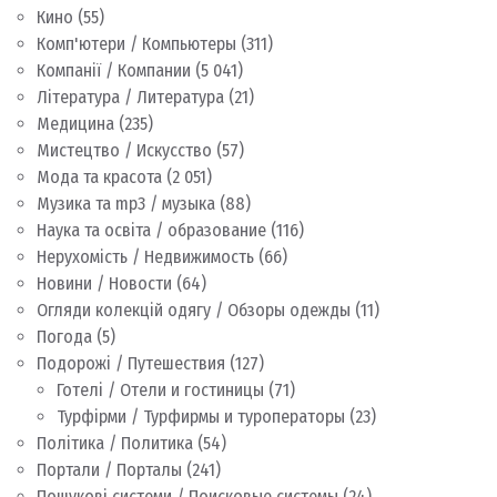
Кино
(55)
Комп'ютери / Компьютеры
(311)
Компанії / Компании
(5 041)
Література / Литература
(21)
Медицина
(235)
Мистецтво / Искусство
(57)
Мода та красота
(2 051)
Музика та mp3 / музыка
(88)
Наука та освіта / образование
(116)
Нерухомість / Недвижимость
(66)
Новини / Новости
(64)
Огляди колекцій одягу / Обзоры одежды
(11)
Погода
(5)
Подорожі / Путешествия
(127)
Готелі / Отели и гостиницы
(71)
Турфірми / Турфирмы и туроператоры
(23)
Політика / Политика
(54)
Портали / Порталы
(241)
Пошукові системи / Поисковые системы
(24)