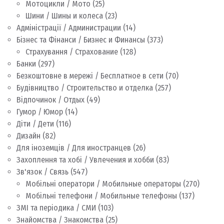
Мотоцикли / Мото
(25)
Шини / Шины и колеса
(23)
Адміністрації / Администрации
(14)
Бізнес та Фінанси / Бизнес и Финансы
(373)
Страхування / Страхование
(128)
Банки
(297)
Безкоштовне в мережі / Бесплатное в сети
(70)
Будівництво / Строительство и отделка
(257)
Відпочинок / Отдых
(49)
Гумор / Юмор
(14)
Діти / Дети
(116)
Дизайн
(82)
Для іноземців / Для иностранцев
(26)
Захоплення та хобі / Увлечения и хобби
(83)
Зв'язок / Связь
(547)
Мобільні оператори / Мобильные операторы
(270)
Мобільні телефони / Мобильные телефоны
(137)
ЗМІ та періодика / СМИ
(103)
Знайомства / Знакомства
(25)