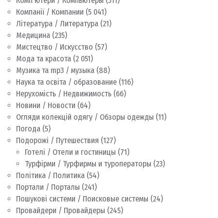
Комп'ютери / Компьютеры
(311)
Компанії / Компании
(5 041)
Література / Литература
(21)
Медицина
(235)
Мистецтво / Искусство
(57)
Мода та красота
(2 051)
Музика та mp3 / музыка
(88)
Наука та освіта / образование
(116)
Нерухомість / Недвижимость
(66)
Новини / Новости
(64)
Огляди колекцій одягу / Обзоры одежды
(11)
Погода
(5)
Подорожі / Путешествия
(127)
Готелі / Отели и гостиницы
(71)
Турфірми / Турфирмы и туроператоры
(23)
Політика / Политика
(54)
Портали / Порталы
(241)
Пошукові системи / Поисковые системы
(24)
Провайдери / Провайдеры
(245)