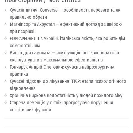
Сучасні дитячі Converse — особливості, переваги та як
правильно обрати
Магніпсор та Акрустал – ефективний догляд за шкірою
при псоріазі
FOPPAPEDRETTI в Україні: італійська якість, яка робить дім
комфортнішим
Вилка для самоката — яку функцію несе, як обрати та
експлуатувати з максимальною ефективністю
Гончарук Андрій Олегович: сучасна нейрохірургічна
практика
Сучасні підходи до лікування ПТСР: етапи психологічного
відновлення
Хронічна ниркова недостатність у людей похилого віку
Стареча деменція у літніх: прогресуюче порушення
когнітивних функцій