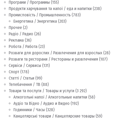
Програми / Программы
(155)
Продукти харчування та напої / еда и напитки
(238)
Промисловість / Промышленность
(783)
Енергетика / Энергетика
(203)
Прочее
(2)
Радіо / Радио
(26)
Реклама
(36)
Робота / Работа
(23)
Розваги для дорослих / Развлечения для взрослых
(28)
Розваги та ресторани / Рестораны и развлечения
(107)
Сервіси / Сервисы
(131)
Спорт
(178)
Статті / Статьи
(99)
Телебачення / ТВ
(88)
Товари та послуги / Товары и услуги
(3 292)
Алкогольні напої / Алкогольные напитки
(58)
Аудіо та Відео / Аудио и Видео
(192)
Годинники / Часы
(328)
Канцелярські товари / Канцелярские товары
(59)