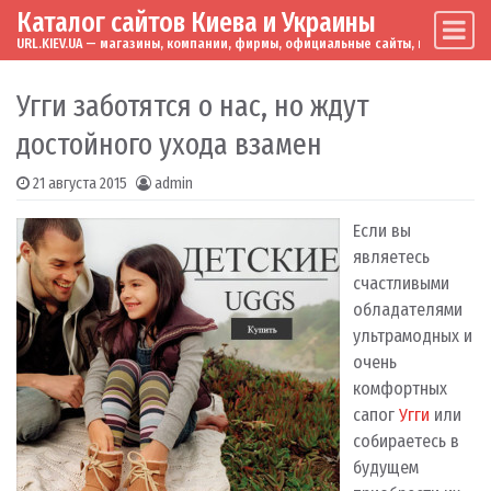
Каталог сайтов Киева и Украины
Skip to content
Main Navigation
URL.KIEV.UA — магазины, компании, фирмы, официальные сайты, мировые бренд
Угги заботятся о нас, но ждут
достойного ухода взамен
21 августа 2015
admin
Если вы
являетесь
счастливыми
обладателями
ультрамодных и
очень
комфортных
сапог
Угги
или
собираетесь в
будущем