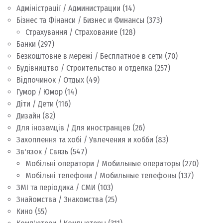
Адміністрації / Администрации
(14)
Бізнес та Фінанси / Бизнес и Финансы
(373)
Страхування / Страхование
(128)
Банки
(297)
Безкоштовне в мережі / Бесплатное в сети
(70)
Будівництво / Строительство и отделка
(257)
Відпочинок / Отдых
(49)
Гумор / Юмор
(14)
Діти / Дети
(116)
Дизайн
(82)
Для іноземців / Для иностранцев
(26)
Захоплення та хобі / Увлечения и хобби
(83)
Зв'язок / Связь
(547)
Мобільні оператори / Мобильные операторы
(270)
Мобільні телефони / Мобильные телефоны
(137)
ЗМІ та періодика / СМИ
(103)
Знайомства / Знакомства
(25)
Кино
(55)