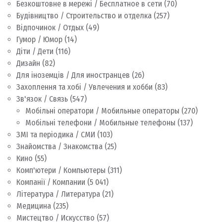
Безкоштовне в мережі / Бесплатное в сети
(70)
Будівництво / Строительство и отделка
(257)
Відпочинок / Отдых
(49)
Гумор / Юмор
(14)
Діти / Дети
(116)
Дизайн
(82)
Для іноземців / Для иностранцев
(26)
Захоплення та хобі / Увлечения и хобби
(83)
Зв'язок / Связь
(547)
Мобільні оператори / Мобильные операторы
(270)
Мобільні телефони / Мобильные телефоны
(137)
ЗМІ та періодика / СМИ
(103)
Знайомства / Знакомства
(25)
Кино
(55)
Комп'ютери / Компьютеры
(311)
Компанії / Компании
(5 041)
Література / Литература
(21)
Медицина
(235)
Мистецтво / Искусство
(57)