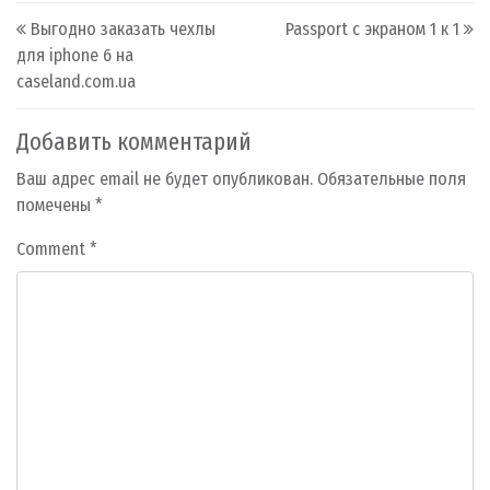
Post navigation
Выгодно заказать чехлы
Passport с экраном 1 к 1
для iphone 6 на
caseland.com.ua
Добавить комментарий
Ваш адрес email не будет опубликован.
Обязательные поля
помечены
*
Comment
*