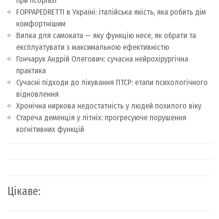
при псоріазі
FOPPAPEDRETTI в Україні: італійська якість, яка робить дім
комфортнішим
Вилка для самоката — яку функцію несе, як обрати та
експлуатувати з максимальною ефективністю
Гончарук Андрій Олегович: сучасна нейрохірургічна
практика
Сучасні підходи до лікування ПТСР: етапи психологічного
відновлення
Хронічна ниркова недостатність у людей похилого віку
Стареча деменція у літніх: прогресуюче порушення
когнітивних функцій
Цікаве: