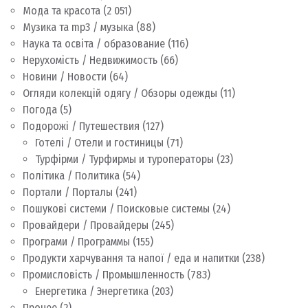
Мода та красота
(2 051)
Музика та mp3 / музыка
(88)
Наука та освіта / образование
(116)
Нерухомість / Недвижимость
(66)
Новини / Новости
(64)
Огляди колекцій одягу / Обзоры одежды
(11)
Погода
(5)
Подорожі / Путешествия
(127)
Готелі / Отели и гостиницы
(71)
Турфірми / Турфирмы и туроператоры
(23)
Політика / Политика
(54)
Портали / Порталы
(241)
Пошукові системи / Поисковые системы
(24)
Провайдери / Провайдеры
(245)
Програми / Программы
(155)
Продукти харчування та напої / еда и напитки
(238)
Промисловість / Промышленность
(783)
Енергетика / Энергетика
(203)
Прочее
(2)