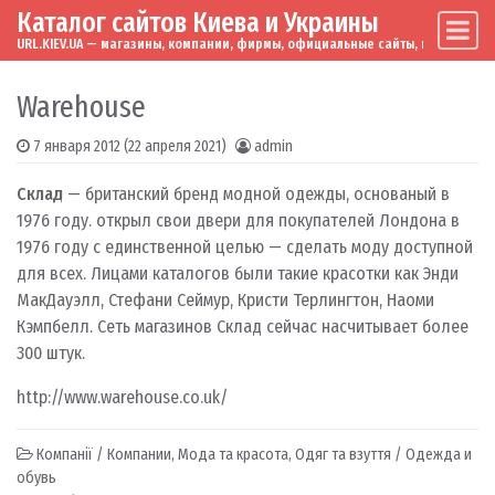
Каталог сайтов Киева и Украины
Skip to content
Main Navigation
URL.KIEV.UA — магазины, компании, фирмы, официальные сайты, мировые бренд
Warehouse
7 января 2012
(22 апреля 2021)
admin
Склад
— британский бренд модной одежды, основаный в
1976 году.
открыл свои двери для покупателей Лондона в
1976 году с единственной целью — сделать моду доступной
для всех.
Лицами каталогов были такие красотки как Энди
МакДауэлл, Стефани Сеймур, Кристи Терлингтон, Наоми
Кэмпбелл.
Сеть магазинов Склад сейчас насчитывает более
300 штук.
http://www.warehouse.co.uk/
Компанії / Компании
,
Мода та красота
,
Одяг та взуття / Одежда и
обувь