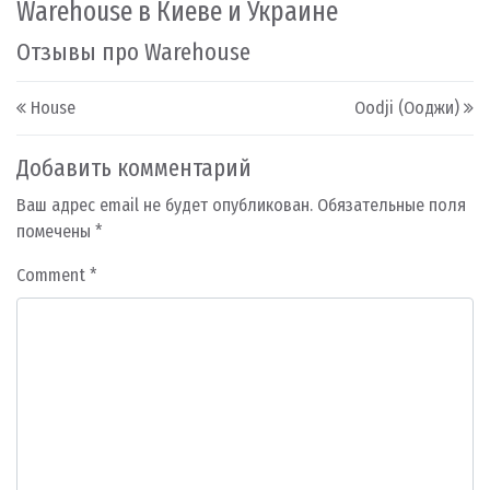
Warehouse в Киеве и Украине
Отзывы про Warehouse
Post navigation
House
Oodji (Ооджи)
Добавить комментарий
Ваш адрес email не будет опубликован.
Обязательные поля
помечены
*
Comment
*