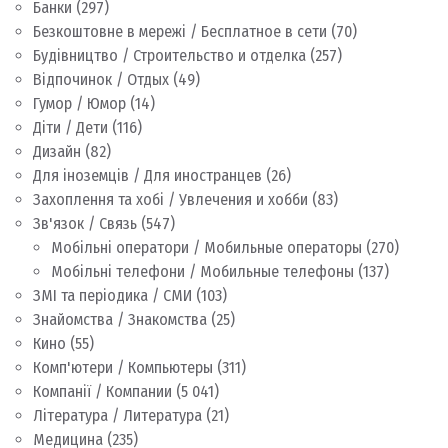
Банки
(297)
Безкоштовне в мережі / Бесплатное в сети
(70)
Будівництво / Строительство и отделка
(257)
Відпочинок / Отдых
(49)
Гумор / Юмор
(14)
Діти / Дети
(116)
Дизайн
(82)
Для іноземців / Для иностранцев
(26)
Захоплення та хобі / Увлечения и хобби
(83)
Зв'язок / Связь
(547)
Мобільні оператори / Мобильные операторы
(270)
Мобільні телефони / Мобильные телефоны
(137)
ЗМІ та періодика / СМИ
(103)
Знайомства / Знакомства
(25)
Кино
(55)
Комп'ютери / Компьютеры
(311)
Компанії / Компании
(5 041)
Література / Литература
(21)
Медицина
(235)