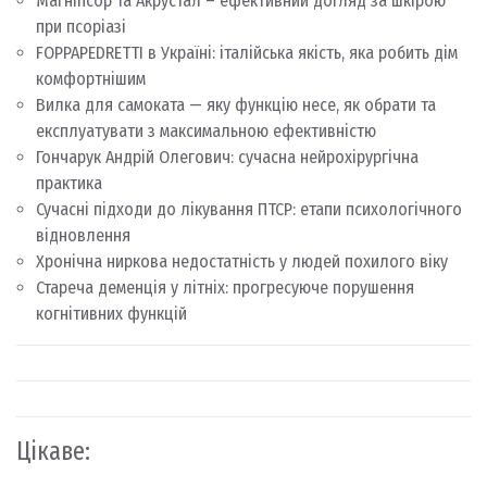
Магніпсор та Акрустал – ефективний догляд за шкірою
при псоріазі
FOPPAPEDRETTI в Україні: італійська якість, яка робить дім
комфортнішим
Вилка для самоката — яку функцію несе, як обрати та
експлуатувати з максимальною ефективністю
Гончарук Андрій Олегович: сучасна нейрохірургічна
практика
Сучасні підходи до лікування ПТСР: етапи психологічного
відновлення
Хронічна ниркова недостатність у людей похилого віку
Стареча деменція у літніх: прогресуюче порушення
когнітивних функцій
Цікаве: