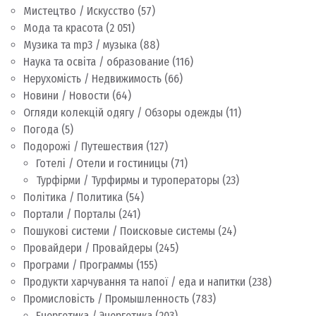
Мистецтво / Искусство
(57)
Мода та красота
(2 051)
Музика та mp3 / музыка
(88)
Наука та освіта / образование
(116)
Нерухомість / Недвижимость
(66)
Новини / Новости
(64)
Огляди колекцій одягу / Обзоры одежды
(11)
Погода
(5)
Подорожі / Путешествия
(127)
Готелі / Отели и гостиницы
(71)
Турфірми / Турфирмы и туроператоры
(23)
Політика / Политика
(54)
Портали / Порталы
(241)
Пошукові системи / Поисковые системы
(24)
Провайдери / Провайдеры
(245)
Програми / Программы
(155)
Продукти харчування та напої / еда и напитки
(238)
Промисловість / Промышленность
(783)
Енергетика / Энергетика
(203)