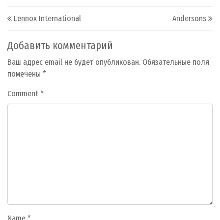
Post navigation
Lennox International
Andersons
Добавить комментарий
Ваш адрес email не будет опубликован.
Обязательные поля
помечены
*
Comment
*
Name
*