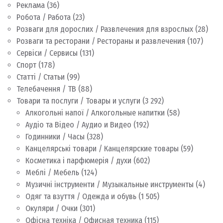
Реклама
(36)
Робота / Работа
(23)
Розваги для дорослих / Развлечения для взрослых
(28)
Розваги та ресторани / Рестораны и развлечения
(107)
Сервіси / Сервисы
(131)
Спорт
(178)
Статті / Статьи
(99)
Телебачення / ТВ
(88)
Товари та послуги / Товары и услуги
(3 292)
Алкогольні напої / Алкогольные напитки
(58)
Аудіо та Відео / Аудио и Видео
(192)
Годинники / Часы
(328)
Канцелярські товари / Канцелярские товары
(59)
Косметика і парфюмерія / духи
(602)
Меблі / Мебель
(124)
Музичні інструменти / Музыкальные инструменты
(4)
Одяг та взуття / Одежда и обувь
(1 505)
Окуляри / Очки
(301)
Офісна техніка / Офисная техника
(115)