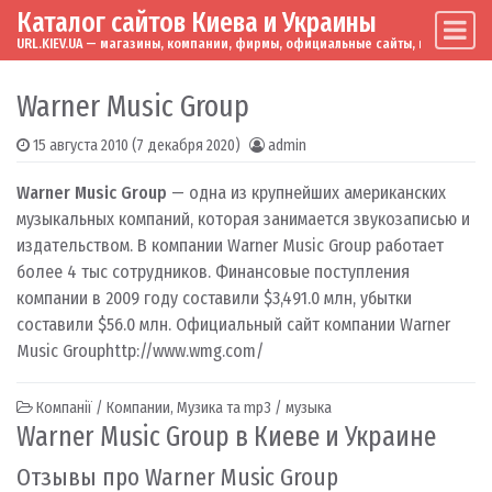
Каталог сайтов Киева и Украины
Skip to content
Main Navigation
URL.KIEV.UA — магазины, компании, фирмы, официальные сайты, мировые бренд
Warner Music Group
15 августа 2010
(7 декабря 2020)
admin
Warner Music Group
— одна из крупнейших американских
музыкальных компаний, которая занимается звукозаписью и
издательством. В компании Warner Music Group работает
более 4 тыс сотрудников. Финансовые поступления
компании в 2009 году составили $3,491.0 млн, убытки
составили $56.0 млн. Официальный сайт компании Warner
Music Group
http://www.wmg.com/
Компанії / Компании
,
Музика та mp3 / музыка
Warner Music Group в Киеве и Украине
Отзывы про Warner Music Group