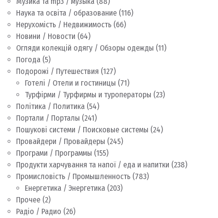
Музика та mp3 / музыка
(88)
Наука та освіта / образование
(116)
Нерухомість / Недвижимость
(66)
Новини / Новости
(64)
Огляди колекцій одягу / Обзоры одежды
(11)
Погода
(5)
Подорожі / Путешествия
(127)
Готелі / Отели и гостиницы
(71)
Турфірми / Турфирмы и туроператоры
(23)
Політика / Политика
(54)
Портали / Порталы
(241)
Пошукові системи / Поисковые системы
(24)
Провайдери / Провайдеры
(245)
Програми / Программы
(155)
Продукти харчування та напої / еда и напитки
(238)
Промисловість / Промышленность
(783)
Енергетика / Энергетика
(203)
Прочее
(2)
Радіо / Радио
(26)