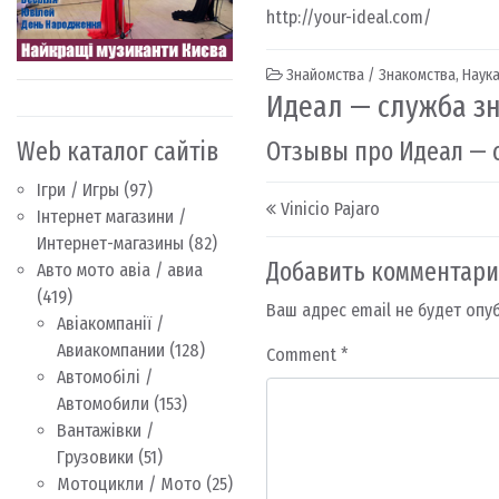
http://your-ideal.com/
Знайомства / Знакомства
,
Наука
Идеал — служба зн
Web каталог сайтів
Отзывы про Идеал — 
Ігри / Игры
(97)
Post navigation
Vinicio Pajaro
Інтернет магазини /
Интернет-магазины
(82)
Добавить комментар
Авто мото авіа / авиа
(419)
Ваш адрес email не будет опу
Авіакомпанії /
Авиакомпании
(128)
Comment
*
Автомобілі /
Автомобили
(153)
Вантажівки /
Грузовики
(51)
Мотоцикли / Мото
(25)