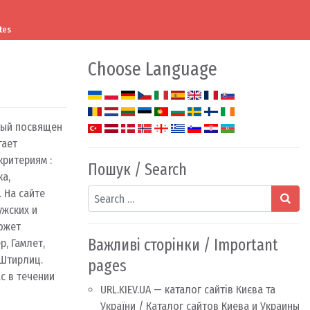
tes
Choose Language
рый посвящен
гает
ритериям :
Пошук / Search
ка,
Search
 На сайте
ужских и
может
Важливі сторінки / Important
, Гамлет,
 Штирлиц.
pages
с в течении
URL.KIEV.UA — каталог сайтів Києва та
України / Каталог сайтов Киева и Украины