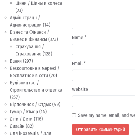
Шини / Шины и колеса
(23)
Адміністрації /
Администрации
(14)
Бізнес та Фінанси /
Name
*
Бизнес и Финансы
(373)
Страхування /
Страхование
(128)
Банки
(297)
Email
*
Безкоштовне в мережі /
Бесплатное в сети
(70)
Будівництво /
Website
Строительство и отделка
(257)
Відпочинок / Отдых
(49)
Гумор / Юмор
(14)
Save my name, email, and we
Діти / Дети
(116)
Дизайн
(82)
Для іноземців / Для