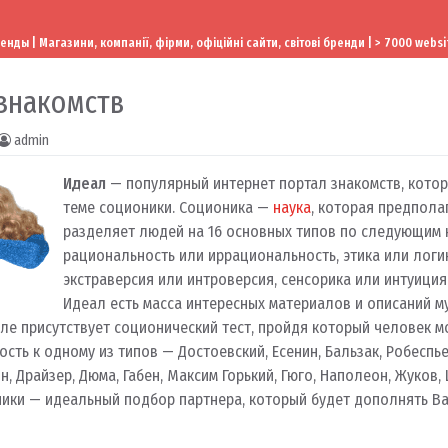
ы | Магазини, компанії, фірми, офіційні сайти, світові бренди | > 7000 websi
знакомств
admin
Идеал
— популярный интернет портал знакомств, кото
теме соционики. Соционика —
наука
, которая предпола
разделяет людей на 16 основных типов по следующим к
рациональность или иррациональность, этика или логи
экстраверсия или интроверсия, сенсорика или интуиция.
Идеал есть масса интересных материалов и описаний м
але присутствует соционический тест, пройдя который человек 
ть к одному из типов — Достоевский, Есенин, Бальзак, Робеспьер
н, Драйзер, Дюма, Габен, Максим Горький, Гюго, Наполеон, Жуков,
ники — идеальный подбор партнера, который будет дополнять Ва