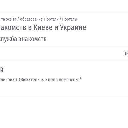
 та освіта / образование
,
Портали / Порталы
акомств в Киеве и Украине
служба знакомств
ЦВ
ий
бликован.
Обязательные поля помечены
*