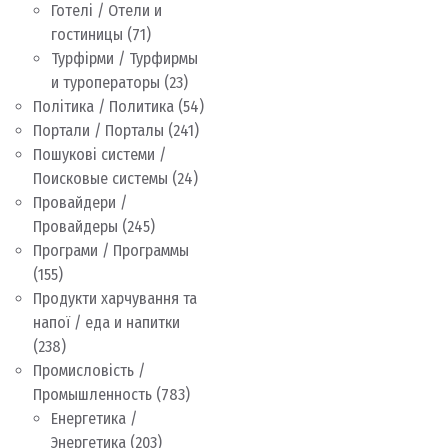
Готелі / Отели и
гостиницы
(71)
Турфірми / Турфирмы
и туроператоры
(23)
Політика / Политика
(54)
Портали / Порталы
(241)
Пошукові системи /
Поисковые системы
(24)
Провайдери /
Провайдеры
(245)
Програми / Программы
(155)
Продукти харчування та
напої / еда и напитки
(238)
Промисловість /
Промышленность
(783)
Енергетика /
Энергетика
(203)