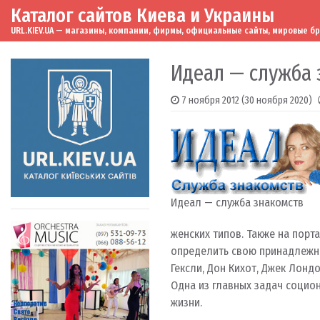
Каталог сайтов Киева и Украины
Skip to content
Main Navigation
URL.KIEV.UA — магазины, компании, фирмы, официальные сайты, мировые бренд
Идеал — служба 
7 ноября 2012
(30 ноября 2020)
Идеал — служба знакомств
женских типов. Также на порт
определить свою принадлежнос
Гексли, Дон Кихот, Джек Лондо
Одна из главных задач социо
жизни.