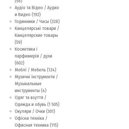
(58)
Аудіо та Відео / Аудио
и Видео
(192)
Годинники / Часы
(328)
Канцелярські товари /
Канцелярские товары
(59)
Косметика і
парфюмерія / духи
(602)
Меблі / Мебель
(124)
Музичні інструменти /
Музыкальные
инструменты
(4)
Одяг та взуття /
Одежда и обувь
(1 505)
Окуляри / Очки
(301)
Офісна техніка /
Офисная техника
(115)