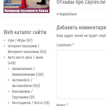
Отзывы про Zaycev.ne
Post navigation
Rapidshare
Добавить комментар
Web каталог сайтів
Ваш адрес email не будет опу
Ігри / Игры
(97)
Comment
*
Інтернет магазини /
Интернет-магазины
(82)
Авто мото авіа / авиа
(419)
Авіакомпанії /
Авиакомпании
(128)
Автомобілі /
Автомобили
(153)
Вантажівки /
Грузовики
(51)
Мотоцикли / Мото
(25)
Name
*