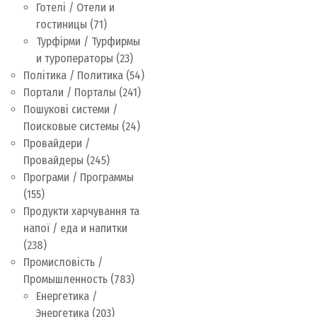
Готелі / Отели и
гостиницы
(71)
Турфірми / Турфирмы
и туроператоры
(23)
Політика / Политика
(54)
Портали / Порталы
(241)
Пошукові системи /
Поисковые системы
(24)
Провайдери /
Провайдеры
(245)
Програми / Программы
(155)
Продукти харчування та
напої / еда и напитки
(238)
Промисловість /
Промышленность
(783)
Енергетика /
Энергетика
(203)