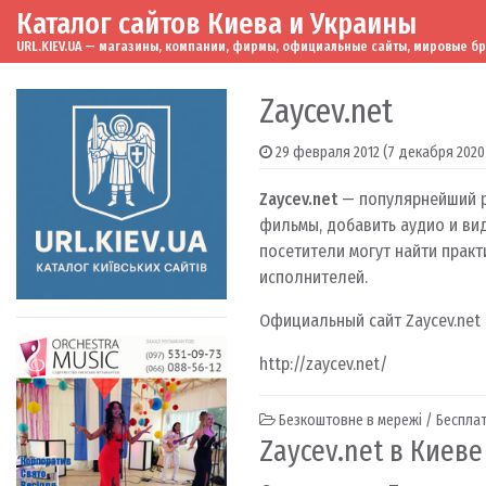
Каталог сайтов Киева и Украины
Skip to content
Main Navigation
URL.KIEV.UA — магазины, компании, фирмы, официальные сайты, мировые бренд
Zaycev.net
29 февраля 2012
(7 декабря 2020
Zaycev.net
— популярнейший р
фильмы, добавить аудио и вид
посетители могут найти практ
исполнителей.
Официальный сайт Zaycev.net
http://zaycev.net/
Безкоштовне в мережі / Бесплат
Zaycev.net в Киеве