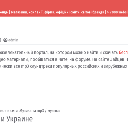
ы | Магазини, компанії, фірми, офіційні сайти, світові бренди | > 7000 websi
)
admin
азвлекательный портал, на котором можно найти и скачать
бесп
ео материалы, пообщаться в чате, на форуме. На сайте Зайцев 
ически все mp3 саундтреки популярных российских и зарубежных
ное в сети
,
Музика та mp3 / музыка
 и Украине