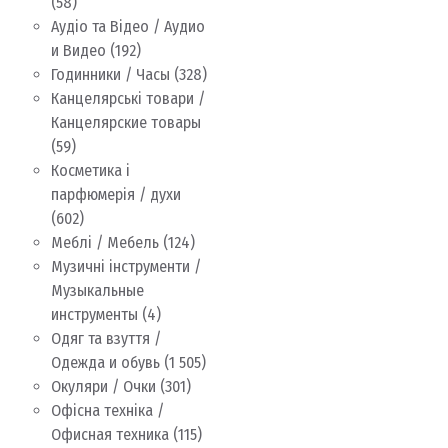
(58)
Аудіо та Відео / Аудио
и Видео
(192)
Годинники / Часы
(328)
Канцелярські товари /
Канцелярские товары
(59)
Косметика і
парфюмерія / духи
(602)
Меблі / Мебель
(124)
Музичні інструменти /
Музыкальные
инструменты
(4)
Одяг та взуття /
Одежда и обувь
(1 505)
Окуляри / Очки
(301)
Офісна техніка /
Офисная техника
(115)