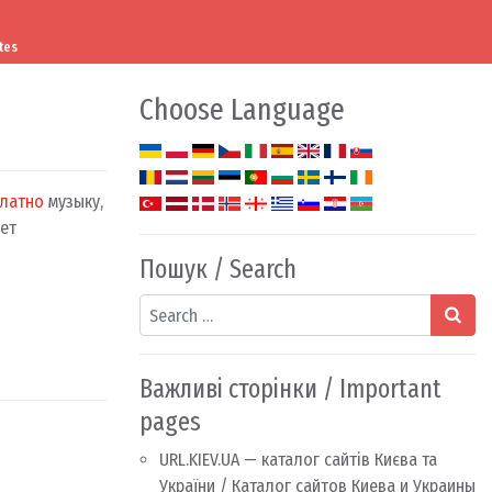
tes
Choose Language
латно
музыку,
Нет
Пошук / Search
Search
Важливі сторінки / Important
pages
URL.KIEV.UA — каталог сайтів Києва та
України / Каталог сайтов Киева и Украины