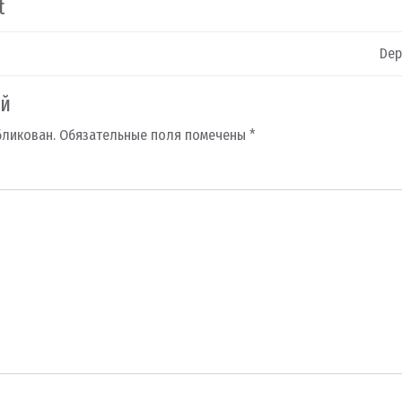
t
Dep
ий
бликован.
Обязательные поля помечены
*