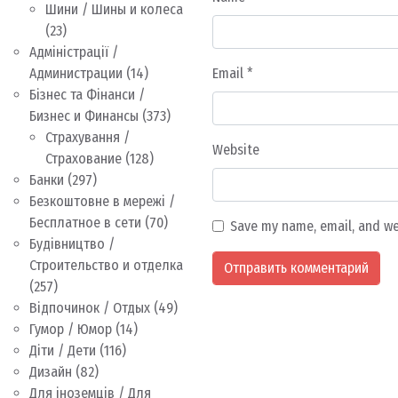
Шини / Шины и колеса
(23)
Адміністрації /
Администрации
(14)
Email
*
Бізнес та Фінанси /
Бизнес и Финансы
(373)
Страхування /
Website
Страхование
(128)
Банки
(297)
Безкоштовне в мережі /
Бесплатное в сети
(70)
Save my name, email, and we
Будівництво /
Строительство и отделка
(257)
Відпочинок / Отдых
(49)
Гумор / Юмор
(14)
Діти / Дети
(116)
Дизайн
(82)
Для іноземців / Для