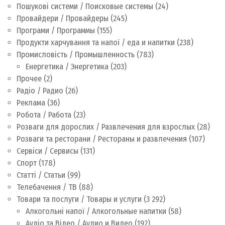
Пошукові системи / Поисковые системы
(24)
Провайдери / Провайдеры
(245)
Програми / Программы
(155)
Продукти харчування та напої / еда и напитки
(238)
Промисловість / Промышленность
(783)
Енергетика / Энергетика
(203)
Прочее
(2)
Радіо / Радио
(26)
Реклама
(36)
Робота / Работа
(23)
Розваги для дорослих / Развлечения для взрослых
(28)
Розваги та ресторани / Рестораны и развлечения
(107)
Сервіси / Сервисы
(131)
Спорт
(178)
Статті / Статьи
(99)
Телебачення / ТВ
(88)
Товари та послуги / Товары и услуги
(3 292)
Алкогольні напої / Алкогольные напитки
(58)
Аудіо та Відео / Аудио и Видео
(192)