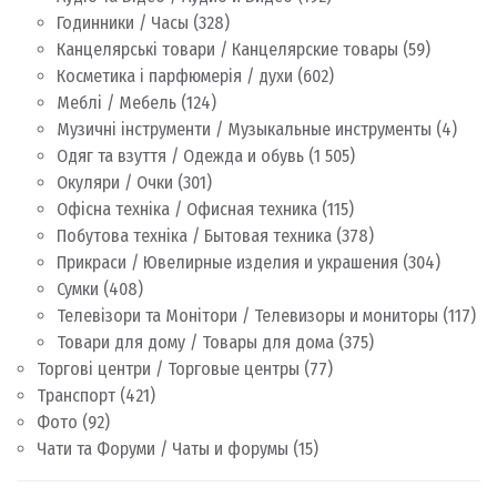
Годинники / Часы
(328)
Канцелярські товари / Канцелярские товары
(59)
Косметика і парфюмерія / духи
(602)
Меблі / Мебель
(124)
Музичні інструменти / Музыкальные инструменты
(4)
Одяг та взуття / Одежда и обувь
(1 505)
Окуляри / Очки
(301)
Офісна техніка / Офисная техника
(115)
Побутова техніка / Бытовая техника
(378)
Прикраси / Ювелирные изделия и украшения
(304)
Сумки
(408)
Телевізори та Монітори / Телевизоры и мониторы
(117)
Товари для дому / Товары для дома
(375)
Торгові центри / Торговые центры
(77)
Транспорт
(421)
Фото
(92)
Чати та Форуми / Чаты и форумы
(15)