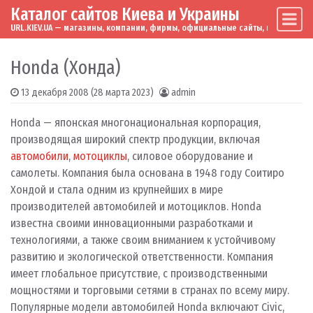
Каталог сайтов Киева и Украины
Skip to content
Main Navigation
URL.KIEV.UA — магазины, компании, фирмы, официальные сайты, мировые бренд
Honda (Хонда)
13 декабря 2008
(28 марта 2023)
admin
Honda — японская многонациональная корпорация,
производящая широкий спектр продукции, включая
автомобили
,
мотоциклы
, силовое оборудование и
самолеты. Компания была основана в 1948 году Соитиро
Хондой и стала одним из крупнейших в мире
производителей автомобилей и мотоциклов. Honda
известна своими инновационными разработками и
технологиями, а также своим вниманием к устойчивому
развитию и экологической ответственности. Компания
имеет глобальное присутствие, с производственными
мощностями и торговыми сетями в странах по всему миру.
Популярные модели автомобилей Honda включают Civic,