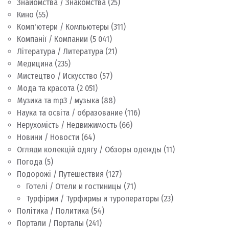
Знайомства / Знакомства
(25)
Кино
(55)
Комп'ютери / Компьютеры
(311)
Компанії / Компании
(5 041)
Література / Литература
(21)
Медицина
(235)
Мистецтво / Искусство
(57)
Мода та красота
(2 051)
Музика та mp3 / музыка
(88)
Наука та освіта / образование
(116)
Нерухомість / Недвижимость
(66)
Новини / Новости
(64)
Огляди колекцій одягу / Обзоры одежды
(11)
Погода
(5)
Подорожі / Путешествия
(127)
Готелі / Отели и гостиницы
(71)
Турфірми / Турфирмы и туроператоры
(23)
Політика / Политика
(54)
Портали / Порталы
(241)