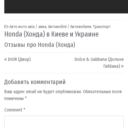
Авто мото авіа / авиа
,
Автомобілі / Автомобили
,
Транспорт
Honda (Хонда) в Киеве и Украине
Отзывы про Honda (Хонда)
Post navigation
DIOR (Диор)
Dolce & Gabbana (Дольче
Габбана)
Добавить комментарий
Ваш адрес email не будет опубликован.
Обязательные поля
помечены
*
Comment
*