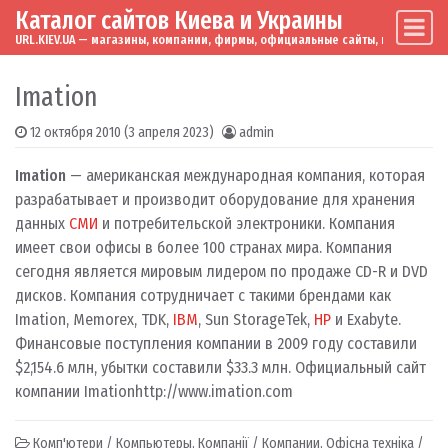
Каталог сайтов Киева и Украины
Skip to content
Main Navigation
URL.KIEV.UA — магазины, компании, фирмы, официальные сайты, мировые бренд
Imation
12 октября 2010
(3 апреля 2023)
admin
Imation
— американская международная компания, которая
разрабатывает и производит оборудование для хранения
данных
СМИ
и потребительской электроники. Компания
имеет свои офисы в более 100 странах мира. Компания
сегодня является мировым лидером по продаже CD-R и DVD
дисков. Компания сотрудничает с такими брендами как
Imation, Memorex, TDK,
IBM
, Sun StorageTek,
HP
и Exabyte.
Финансовые поступления компании в 2009 году составили
$2,154.6 млн, убытки составили $33.3 млн. Официальный сайт
компании Imation
http://www.imation.com
Комп'ютери / Компьютеры
,
Компанії / Компании
,
Офісна техніка /