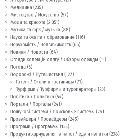
Медицина
(235)
Мистецтво / Искусство
(57)
Мода та красота
(2 051)
Музика та mp3 / музыка
(88)
Наука та освіта / образование
(116)
Нерухомість / Недвижимость
(66)
Новини / Новости
(64)
Огляди колекцій одягу / Обзоры одежды
(11)
Погода
(5)
Подорожі / Путешествия
(127)
Готелі / Отели и гостиницы
(71)
Турфірми / Турфирмы и туроператоры
(23)
Політика / Политика
(54)
Портали / Порталы
(241)
Пошукові системи / Поисковые системы
(24)
Провайдери / Провайдеры
(245)
Програми / Программы
(155)
Продукти харчування та напої / еда и напитки
(238)