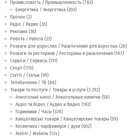
Промисловість / Промышленность
(783)
Енергетика / Энергетика
(203)
Прочее
(2)
Радіо / Радио
(26)
Реклама
(36)
Робота / Работа
(23)
Розваги для дорослих / Развлечения для взрослых
(28)
Розваги та ресторани / Рестораны и развлечения
(107)
Сервіси / Сервисы
(131)
Спорт
(178)
Статті / Статьи
(99)
Телебачення / ТВ
(88)
Товари та послуги / Товары и услуги
(3 292)
Алкогольні напої / Алкогольные напитки
(58)
Аудіо та Відео / Аудио и Видео
(192)
Годинники / Часы
(328)
Канцелярські товари / Канцелярские товары
(59)
Косметика і парфюмерія / духи
(602)
Меблі / Мебель
(124)