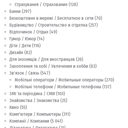
Страхування / Страхование
(128)
Банки
(297)
Безкоштовне в мережі / Бесплатное в сети
(70)
Будівництво / Строительство и отделка
(257)
Відпочинок / Отдых
(49)
Гумор / Юмор
(14)
Діти / Дети
(116)
Дизайн
(82)
Для іноземців / Для иностранцев
(26)
Захоплення та хобі / Увлечения и хобби
(83)
Зв'язок / Связь
(547)
Мобільні оператори / Мобильные операторы
(270)
Мобільні телефони / Мобильные телефоны
(137)
ЗМІ та періодика / СМИ
(103)
Знайомства / Знакомства
(25)
Кино
(55)
Комп'ютери / Компьютеры
(311)
Компанії / Компании
(5 041)
Література / Литература
(21)