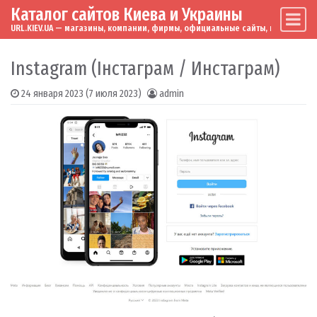
Каталог сайтов Киева и Украины
Skip to content
Main Navigation
URL.KIEV.UA — магазины, компании, фирмы, официальные сайты, мировые бренд
Instagram (Інстаграм / Инстаграм)
24 января 2023
(7 июля 2023)
admin