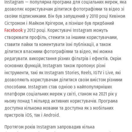
Instagram — популярна програма для соціальних мереж, яка
дозволяє користувачам ділитися фотографіями та відео зі
своїми підписниками. Він був запущений у 2010 році Кевіном
Сістромом і Майком Крігером, а пізніше був придбаний
Facebook
у 2012 році. Користувачі Instagram можуть
створювати профіль, стежити за іншими користувачами,
ставити лайки та коментувати їхні публікації, а також
ділитися власними фотографіями та відео, які можна
редагувати. використання різних фільтрів і ефектів. Окрім
основних функцій, Instagram також пропонує різні
інструменти, такі як Instagram Stories, Reels, IGTV і Live, які
дозволяють користувачам ділитися своїм вмістом різними
способами. Instagram став однією з найпопулярніших
платформ соціальних мереж у світі, станом на 2021 рік у
ньому понад 1 мільярд активних користувачів. Програма
доступна кількома мовами та доступна як з мобільних
пристроїв iOS, так і Android.
Протягом років Instagram запровадив кілька