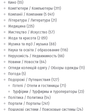
Кино
(55)
Комп'ютери / Компьютеры
(311)
Компанії / Компании
(5 041)
Література / Литература
(21)
Медицина
(235)
Мистецтво / Искусство
(57)
Мода та красота
(2 051)
Музика та mp3 / музыка
(88)
Наука та освіта / образование
(116)
Нерухомість / Недвижимость
(66)
Новини / Новости
(64)
Огляди колекцій одягу / Обзоры одежды
(11)
Погода
(5)
Подорожі / Путешествия
(127)
Готелі / Отели и гостиницы
(71)
Турфірми / Турфирмы и туроператоры
(23)
Політика / Политика
(54)
Портали / Порталы
(241)
Пошукові системи / Поисковые системы
(24)