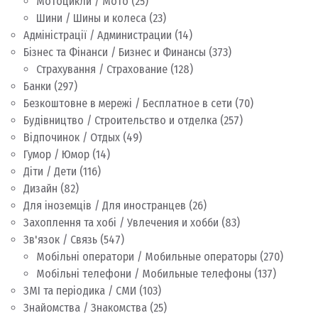
Мотоцикли / Мото
(25)
Шини / Шины и колеса
(23)
Адміністрації / Администрации
(14)
Бізнес та Фінанси / Бизнес и Финансы
(373)
Страхування / Страхование
(128)
Банки
(297)
Безкоштовне в мережі / Бесплатное в сети
(70)
Будівництво / Строительство и отделка
(257)
Відпочинок / Отдых
(49)
Гумор / Юмор
(14)
Діти / Дети
(116)
Дизайн
(82)
Для іноземців / Для иностранцев
(26)
Захоплення та хобі / Увлечения и хобби
(83)
Зв'язок / Связь
(547)
Мобільні оператори / Мобильные операторы
(270)
Мобільні телефони / Мобильные телефоны
(137)
ЗМІ та періодика / СМИ
(103)
Знайомства / Знакомства
(25)