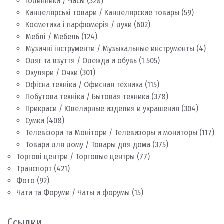
Годинники / Часы
(328)
Канцелярські товари / Канцелярские товары
(59)
Косметика і парфюмерія / духи
(602)
Меблі / Мебель
(124)
Музичні інструменти / Музыкальные инструменты
(4)
Одяг та взуття / Одежда и обувь
(1 505)
Окуляри / Очки
(301)
Офісна техніка / Офисная техника
(115)
Побутова техніка / Бытовая техника
(378)
Прикраси / Ювелирные изделия и украшения
(304)
Сумки
(408)
Телевізори та Монітори / Телевизоры и мониторы
(117)
Товари для дому / Товары для дома
(375)
Торгові центри / Торговые центры
(77)
Транспорт
(421)
Фото
(92)
Чати та Форуми / Чаты и форумы
(15)
Ссылки