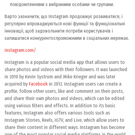
повідомленнями з вибраними особами чи групами.
Варто зазначити, що Instagram продовжує розвиватися, і
регулярно впроваджуються нові функції та функціональні
інновації, щоб задовольнити потреби користувачів і
залишатися конкурентоспроможними в соціальних мережах.
instagram.com/
Instagram is a popular social media app that allows users to
share photos and videos with their followers. It was launched
in 2010 by Kevin Systrom and Mike Krieger and was later
acquired by
Facebook
in 2012. Instagram users can create a
profile, follow other users, like and comment on their posts,
and share their own photos and videos, which can be edited
using various filters and effects. In addition to its basic
features, Instagram also offers various tools such as
Instagram Stories, Reels, IGTV, and Live, which allow users to
share their content in different ways. Instagram has become
one of the most popular social media platforms in the world,